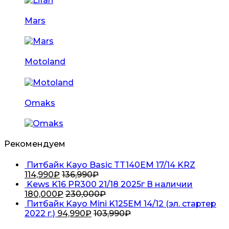
Mars
Motoland
Omaks
Рекомендуем
Питбайк Kayo Basic TT140EM 17/14 KRZ
114,990
₽
136,990
₽
Kews K16 PR300 21/18 2025г В наличии
180,000
₽
230,000
₽
Питбайк Kayo Mini K125EM 14/12 (эл. стартер
2022 г.)
94,990
₽
103,990
₽