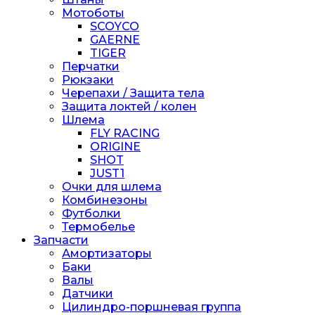
Мотоботы
SCOYCO
GAERNE
TIGER
Перчатки
Рюкзаки
Черепахи / Защита тела
Защита локтей / колен
Шлема
FLY RACING
ORIGINE
SHOT
JUST1
Очки для шлема
Комбинезоны
Футболки
Термобелье
Запчасти
Амортизаторы
Баки
Валы
Датчики
Цилиндро-поршневая группа