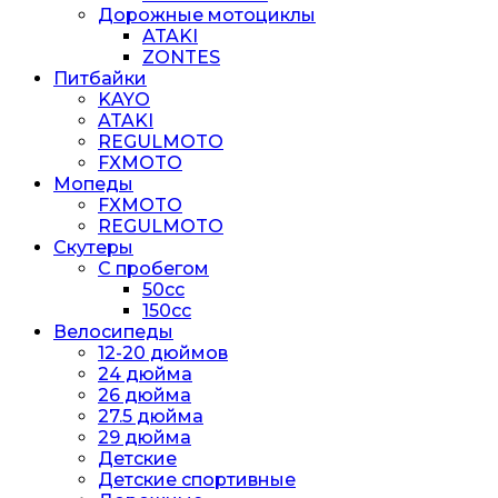
Дорожные мотоциклы
ATAKI
ZONTES
Питбайки
KAYO
ATAKI
REGULMOTO
FXMOTO
Мопеды
FXMOTO
REGULMOTO
Скутеры
С пробегом
50cc
150cc
Велосипеды
12-20 дюймов
24 дюйма
26 дюйма
27.5 дюйма
29 дюйма
Детские
Детские спортивные