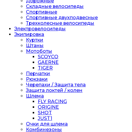
Дорожные
Складные велосипеды
Спортивные
Спортивные двухподвесные
Трехколесные велосипеды
Электровелосипеды
Экипировка
Куртки
Штаны
Мотоботы
SCOYCO
GAERNE
TIGER
Перчатки
Рюкзаки
Черепахи / Защита тела
Защита локтей / колен
Шлема
FLY RACING
ORIGINE
SHOT
JUST1
Очки для шлема
Комбинезоны