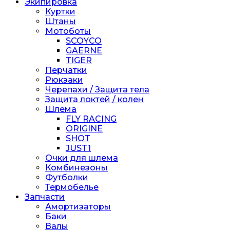
Экипировка
Куртки
Штаны
Мотоботы
SCOYCO
GAERNE
TIGER
Перчатки
Рюкзаки
Черепахи / Защита тела
Защита локтей / колен
Шлема
FLY RACING
ORIGINE
SHOT
JUST1
Очки для шлема
Комбинезоны
Футболки
Термобелье
Запчасти
Амортизаторы
Баки
Валы