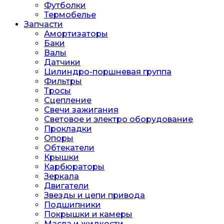
Футболки
Термобелье
Запчасти
Амортизаторы
Баки
Валы
Датчики
Цилиндро-поршневая группа
Фильтры
Тросы
Сцепление
Свечи зажигания
Световое и электро оборудование
Прокладки
Опоры
Обтекатели
Крышки
Карбюраторы
Зеркала
Двигатели
Звезды и цепи привода
Подшипники
Покрышки и камеры
Масла и жидкости