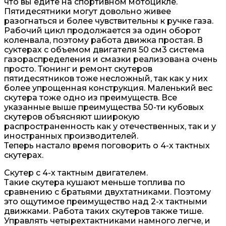
что вы едите на спортивном мотоцикле.
Пятидесятники могут довольно живее
разогнаться и более чувствительны к ручке газа.
Рабочий цикл продолжается за один оборот
коленвала, поэтому работа движка простая. В
суктерах с объемом двигателя 50 см3 система
газораспределения и смазки реализована очень
просто. Тюнинг и ремонт скутеров
пятидесятников тоже несложный, так как у них
более упрощенная конструкция. Маленький вес
скутера тоже одно из преимуществ. Все
указанные выше преимущества 50-ти кубовых
скутеров объясняют шиирокую
распространенность как у отечественных, так и у
иностранных производителей.
Теперь настало время поговорить о 4-х тактных
скутерах.
Скутер с 4-х тактным двигателем.
Такие скутера кушают меньше топлива по
сравнению с братьями двухтатниками. Поэтому
это ощутимое преимущество над 2-х тактными
движками. Работа таких скутеров также тише.
Управлять четырехтактниками намного легче, и