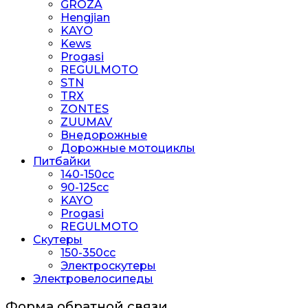
GROZA
Hengjian
KAYO
Kews
Progasi
REGULMOTO
STN
TRX
ZONTES
ZUUMAV
Внедорожные
Дорожные мотоциклы
Питбайки
140-150сс
90-125cc
KAYO
Progasi
REGULMOTO
Скутеры
150-350cc
Электроскутеры
Электровелосипеды
Форма обратной связи