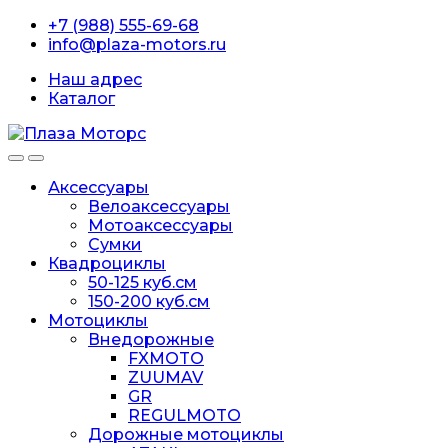
Перейти
перейти
+7 (988) 555-69-68
к
к
info@plaza-motors.ru
навигации
содержанию
Наш адрес
Каталог
Аксессуары
Велоаксессуары
Мотоаксессуары
Сумки
Квадроциклы
50-125 куб.см
150-200 куб.см
Мотоциклы
Внедорожные
FXMOTO
ZUUMAV
GR
REGULMOTO
Дорожные мотоциклы