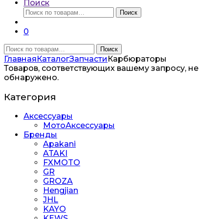
Поиск
Искать:
Поиск
0
Искать:
Поиск
Главная
Каталог
Запчасти
Карбюраторы
Товаров, соответствующих вашему запросу, не
обнаружено.
Категория
Аксессуары
МотоАксессуары
Бренды
Apakani
ATAKI
FXMOTO
GR
GROZA
Hengjian
JHL
KAYO
KEWS