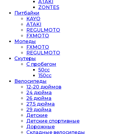
ATAKI
ZONTES
Питбайки
KAYO
ATAKI
REGULMOTO
FXMOTO
Мопеды
FXMOTO
REGULMOTO
Скутеры
С пробегом
50cc
150cc
Велосипеды
12-20 дюймов
24 дюйма
26 дюйма
27.5 дюйма
29 дюйма
Детские
Детские спортивные
Дорожные
Складные велосипеды