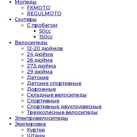
Мопеды
FXMOTO
REGULMOTO
Скутеры
С пробегом
50cc
150cc
Велосипеды
12-20 дюймов
24 дюйма
26 дюйма
27.5 дюйма
29 дюйма
Детские
Детские спортивные
Дорожные
Складные велосипеды
Спортивные
Спортивные двухподвесные
Трехколесные велосипеды
Электровелосипеды
Экипировка
Куртки
Штаны