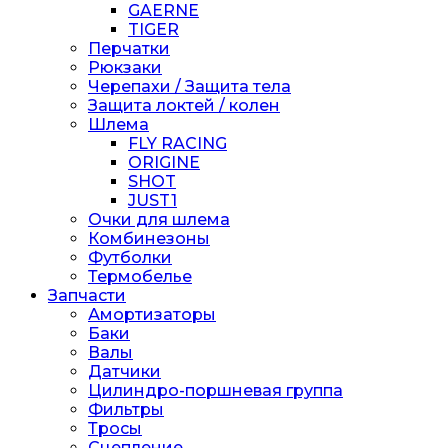
GAERNE
TIGER
Перчатки
Рюкзаки
Черепахи / Защита тела
Защита локтей / колен
Шлема
FLY RACING
ORIGINE
SHOT
JUST1
Очки для шлема
Комбинезоны
Футболки
Термобелье
Запчасти
Амортизаторы
Баки
Валы
Датчики
Цилиндро-поршневая группа
Фильтры
Тросы
Сцепление