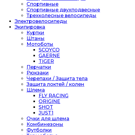
Спортивные
Спортивные двухподвесные
Трехколесные велосипеды
Электровелосипеды
Экипировка
Куртки
Штаны
Мотоботы
SCOYCO
GAERNE
TIGER
Перчатки
Рюкзаки
Черепахи / Защита тела
Защита локтей / колен
Шлема
FLY RACING
ORIGINE
SHOT
JUST1
Очки для шлема
Комбинезоны
Футболки