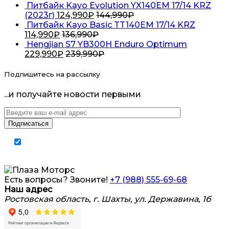
Питбайк Kayo Evolution YX140EM 17/14 KRZ
(2023г)
124,990
₽
144,990
₽
Питбайк Kayo Basic TT140EM 17/14 KRZ
114,990
₽
136,990
₽
Hengjian S7 YB300H Enduro Optimum
229,990
₽
239,990
₽
Подпишитесь на рассылку
...и получайте новости первыми
Я согласен на обработку
персональных
данных
Есть вопросы? Звоните!
+7 (988) 555-69-68
Наш адрес
Ростовская область, г. Шахты, ул. Державина, 1б