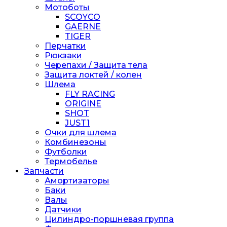
Мотоботы
SCOYCO
GAERNE
TIGER
Перчатки
Рюкзаки
Черепахи / Защита тела
Защита локтей / колен
Шлема
FLY RACING
ORIGINE
SHOT
JUST1
Очки для шлема
Комбинезоны
Футболки
Термобелье
Запчасти
Амортизаторы
Баки
Валы
Датчики
Цилиндро-поршневая группа