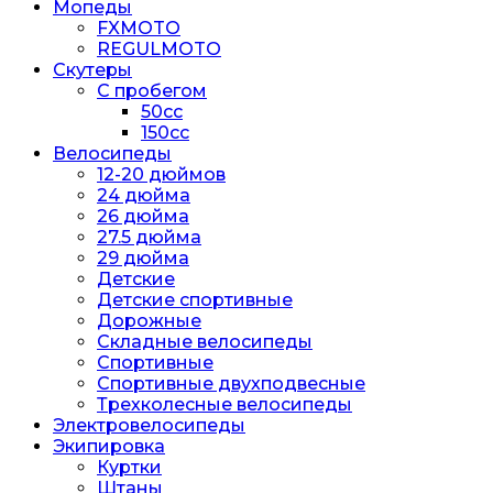
Мопеды
FXMOTO
REGULMOTO
Скутеры
С пробегом
50cc
150cc
Велосипеды
12-20 дюймов
24 дюйма
26 дюйма
27.5 дюйма
29 дюйма
Детские
Детские спортивные
Дорожные
Складные велосипеды
Спортивные
Спортивные двухподвесные
Трехколесные велосипеды
Электровелосипеды
Экипировка
Куртки
Штаны