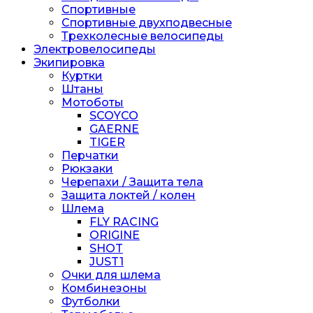
Спортивные
Спортивные двухподвесные
Трехколесные велосипеды
Электровелосипеды
Экипировка
Куртки
Штаны
Мотоботы
SCOYCO
GAERNE
TIGER
Перчатки
Рюкзаки
Черепахи / Защита тела
Защита локтей / колен
Шлема
FLY RACING
ORIGINE
SHOT
JUST1
Очки для шлема
Комбинезоны
Футболки