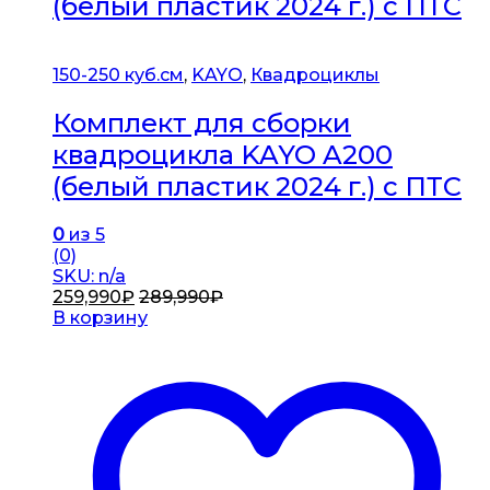
(белый пластик 2024 г.) с ПТС
150-250 куб.см
,
KAYO
,
Квадроциклы
Комплект для сборки
квадроцикла KAYO A200
(белый пластик 2024 г.) с ПТС
0
из 5
(0)
SKU: n/a
259,990
₽
289,990
₽
В корзину