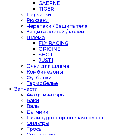
GAERNE
TIGER
Перчатки
Рюкзаки
Черепахи / Защита тела
Защита локтей / колен
Шлема
FLY RACING
ORIGINE
SHOT
JUST1
Очки для шлема
Комбинезоны
Футболки
Термобелье
Запчасти
Амортизаторы
Баки
Валы
Датчики
Цилиндро-поршневая группа
Фильтры
Тросы
Сцепление