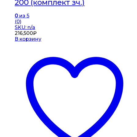
200 (комплект зч.)
0
из 5
(0)
SKU: n/a
216,500
₽
В корзину