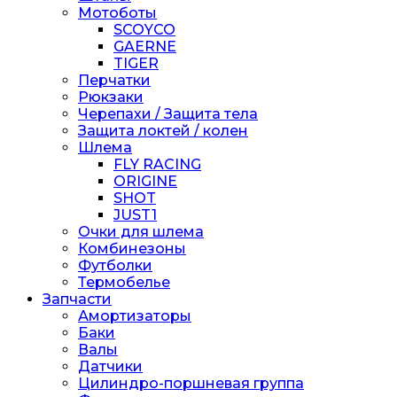
Мотоботы
SCOYCO
GAERNE
TIGER
Перчатки
Рюкзаки
Черепахи / Защита тела
Защита локтей / колен
Шлема
FLY RACING
ORIGINE
SHOT
JUST1
Очки для шлема
Комбинезоны
Футболки
Термобелье
Запчасти
Амортизаторы
Баки
Валы
Датчики
Цилиндро-поршневая группа