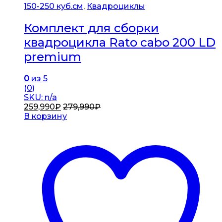
150-250 куб.см
,
Квадроциклы
Комплект для сборки
квадроцикла Rato cabo 200 LD
premium
0
из 5
(0)
SKU: n/a
259,990
₽
279,990
₽
В корзину