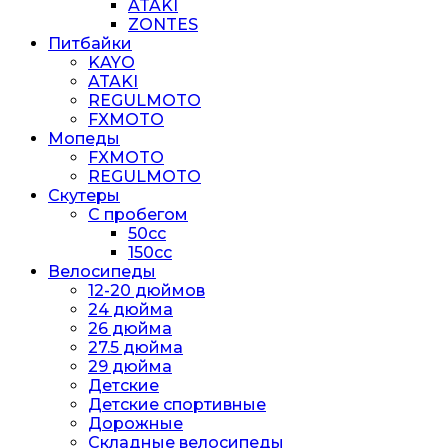
ATAKI
ZONTES
Питбайки
KAYO
ATAKI
REGULMOTO
FXMOTO
Мопеды
FXMOTO
REGULMOTO
Скутеры
С пробегом
50cc
150cc
Велосипеды
12-20 дюймов
24 дюйма
26 дюйма
27.5 дюйма
29 дюйма
Детские
Детские спортивные
Дорожные
Складные велосипеды