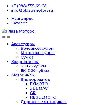
Перейти
перейти
+7 (988) 555-69-68
к
к
info@plaza-motors.ru
навигации
содержанию
Наш адрес
Каталог
Аксессуары
Велоаксессуары
Мотоаксессуары
Сумки
Квадроциклы
50-125 куб.см
150-200 куб.см
Мотоциклы
Внедорожные
FXMOTO
ZUUMAV
GR
REGULMOTO
Дорожные мотоциклы