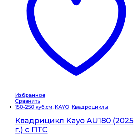
Избранное
Сравнить
150-250 куб.см
,
KAYO
,
Квадроциклы
Квадрицикл Kayo AU180 (2025
г.) c ПТС