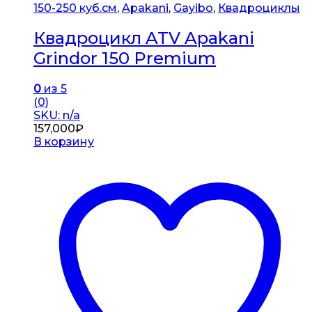
150-250 куб.см
,
Apakani
,
Gayibo
,
Квадроциклы
Квадроцикл ATV Apakani
Grindor 150 Premium
0
из 5
(0)
SKU: n/a
157,000
₽
В корзину