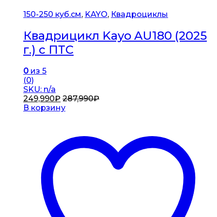
150-250 куб.см
,
KAYO
,
Квадроциклы
Квадрицикл Kayo AU180 (2025
г.) c ПТС
0
из 5
(0)
SKU: n/a
249,990
₽
287,990
₽
В корзину