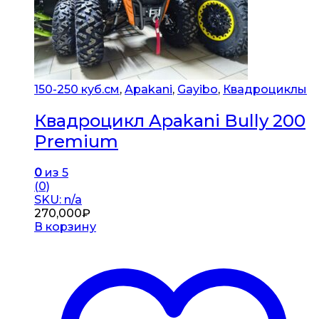
150-250 куб.см
,
Apakani
,
Gayibo
,
Квадроциклы
Квадроцикл Apakani Bully 200
Premium
0
из 5
(0)
SKU: n/a
270,000
₽
В корзину