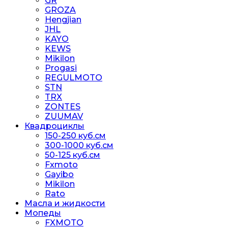
GR
GROZA
Hengjian
JHL
KAYO
KEWS
Mikilon
Progasi
REGULMOTO
STN
TRX
ZONTES
ZUUMAV
Квадроциклы
150-250 куб.см
300-1000 куб.см
50-125 куб.см
Fxmoto
Gayibo
Mikilon
Rato
Масла и жидкости
Мопеды
FXMOTO