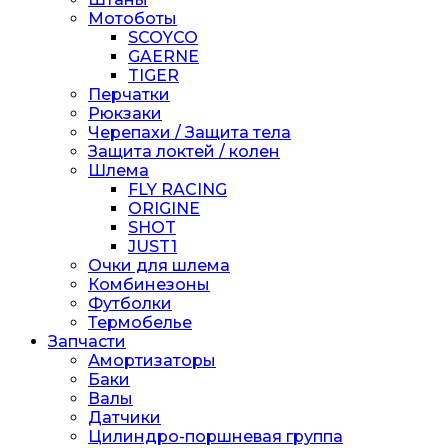
Мотоботы
SCOYCO
GAERNE
TIGER
Перчатки
Рюкзаки
Черепахи / Защита тела
Защита локтей / колен
Шлема
FLY RACING
ORIGINE
SHOT
JUST1
Очки для шлема
Комбинезоны
Футболки
Термобелье
Запчасти
Амортизаторы
Баки
Валы
Датчики
Цилиндро-поршневая группа