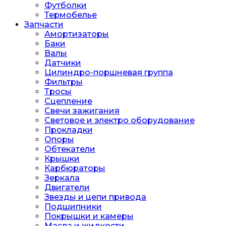
Футболки
Термобелье
Запчасти
Амортизаторы
Баки
Валы
Датчики
Цилиндро-поршневая группа
Фильтры
Тросы
Сцепление
Свечи зажигания
Световое и электро оборудование
Прокладки
Опоры
Обтекатели
Крышки
Карбюраторы
Зеркала
Двигатели
Звезды и цепи привода
Подшипники
Покрышки и камеры
Масла и жидкости