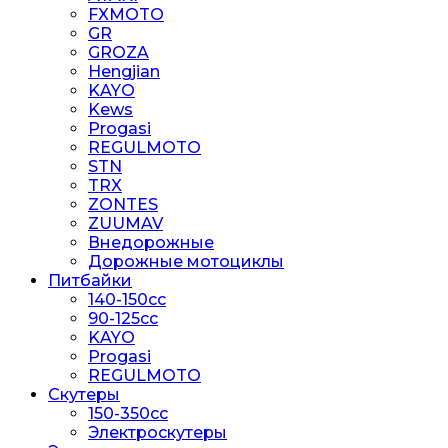
FXMOTO
GR
GROZA
Hengjian
KAYO
Kews
Progasi
REGULMOTO
STN
TRX
ZONTES
ZUUMAV
Внедорожные
Дорожные мотоциклы
Питбайки
140-150сс
90-125cc
KAYO
Progasi
REGULMOTO
Скутеры
150-350cc
Электроскутеры