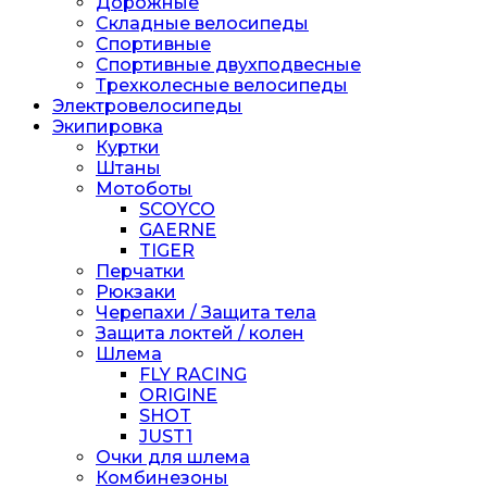
Дорожные
Складные велосипеды
Спортивные
Спортивные двухподвесные
Трехколесные велосипеды
Электровелосипеды
Экипировка
Куртки
Штаны
Мотоботы
SCOYCO
GAERNE
TIGER
Перчатки
Рюкзаки
Черепахи / Защита тела
Защита локтей / колен
Шлема
FLY RACING
ORIGINE
SHOT
JUST1
Очки для шлема
Комбинезоны