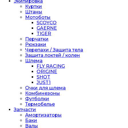
Экипировка
Куртки
Штаны
Мотоботы
SCOYCO
GAERNE
TIGER
Перчатки
Рюкзаки
Черепахи / Защита тела
Защита локтей / колен
Шлема
FLY RACING
ORIGINE
SHOT
JUST1
Очки для шлема
Комбинезоны
Футболки
Термобелье
Запчасти
Амортизаторы
Баки
Валы