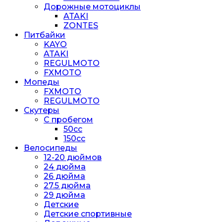
Дорожные мотоциклы
ATAKI
ZONTES
Питбайки
KAYO
ATAKI
REGULMOTO
FXMOTO
Мопеды
FXMOTO
REGULMOTO
Скутеры
С пробегом
50cc
150cc
Велосипеды
12-20 дюймов
24 дюйма
26 дюйма
27.5 дюйма
29 дюйма
Детские
Детские спортивные