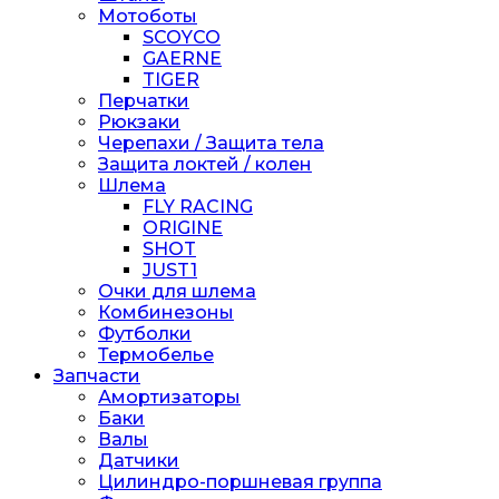
Мотоботы
SCOYCO
GAERNE
TIGER
Перчатки
Рюкзаки
Черепахи / Защита тела
Защита локтей / колен
Шлема
FLY RACING
ORIGINE
SHOT
JUST1
Очки для шлема
Комбинезоны
Футболки
Термобелье
Запчасти
Амортизаторы
Баки
Валы
Датчики
Цилиндро-поршневая группа