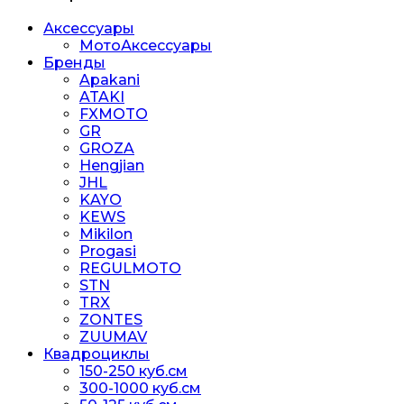
Аксессуары
МотоАксессуары
Бренды
Apakani
ATAKI
FXMOTO
GR
GROZA
Hengjian
JHL
KAYO
KEWS
Mikilon
Progasi
REGULMOTO
STN
TRX
ZONTES
ZUUMAV
Квадроциклы
150-250 куб.см
300-1000 куб.см