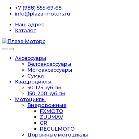
Перейти
перейти
+7 (988) 555-69-68
к
к
info@plaza-motors.ru
навигации
содержанию
Наш адрес
Каталог
Аксессуары
Велоаксессуары
Мотоаксессуары
Сумки
Квадроциклы
50-125 куб.см
150-200 куб.см
Мотоциклы
Внедорожные
FXMOTO
ZUUMAV
GR
REGULMOTO
Дорожные мотоциклы