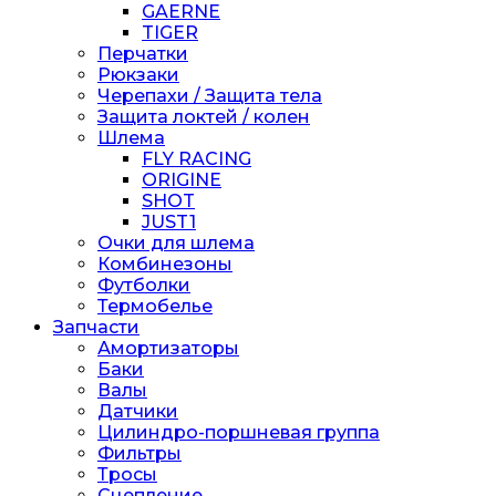
GAERNE
TIGER
Перчатки
Рюкзаки
Черепахи / Защита тела
Защита локтей / колен
Шлема
FLY RACING
ORIGINE
SHOT
JUST1
Очки для шлема
Комбинезоны
Футболки
Термобелье
Запчасти
Амортизаторы
Баки
Валы
Датчики
Цилиндро-поршневая группа
Фильтры
Тросы
Сцепление