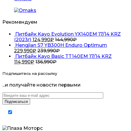
Рекомендуем
Питбайк Kayo Evolution YX140EM 17/14 KRZ
(2023г)
124,990
₽
144,990
₽
Hengjian S7 YB300H Enduro Optimum
229,990
₽
239,990
₽
Питбайк Kayo Basic TT140EM 17/14 KRZ
114,990
₽
136,990
₽
Подпишитесь на рассылку
...и получайте новости первыми
Я согласен на обработку
персональных
данных