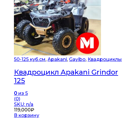
50-125 куб.см
,
Apakani
,
Gayibo
,
Квадроциклы
Квадроцикл Apakani Grindor
125
0
из 5
(0)
SKU: n/a
119,000
₽
В корзину