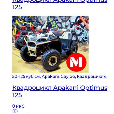
125
50-125 куб.см
,
Apakani
,
Gayibo
,
Квадроциклы
Квадроцикл Apakani Optimus
125
0
из 5
(0)