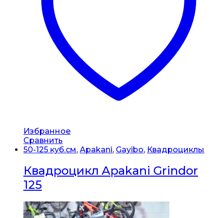
Избранное
Сравнить
50-125 куб.см
,
Apakani
,
Gayibo
,
Квадроциклы
Квадроцикл Apakani Grindor
125