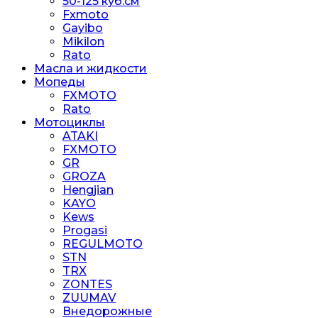
50-125 куб.см
Fxmoto
Gayibo
Mikilon
Rato
Масла и жидкости
Мопеды
FXMOTO
Rato
Мотоциклы
ATAKI
FXMOTO
GR
GROZA
Hengjian
KAYO
Kews
Progasi
REGULMOTO
STN
TRX
ZONTES
ZUUMAV
Внедорожные