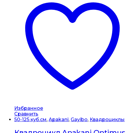
Избранное
Сравнить
50-125 куб.см
,
Apakani
,
Gayibo
,
Квадроциклы
Квадроцикл Apakani Optimus