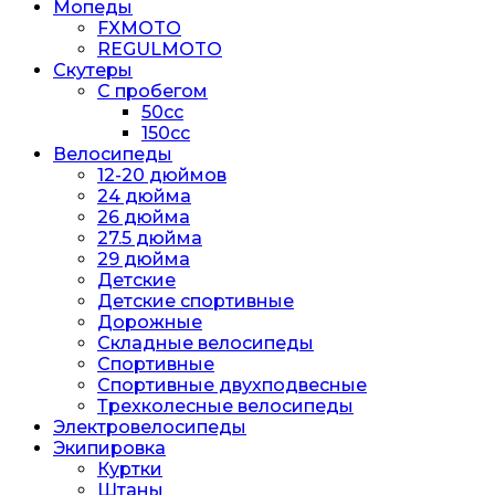
Мопеды
FXMOTO
REGULMOTO
Скутеры
С пробегом
50cc
150cc
Велосипеды
12-20 дюймов
24 дюйма
26 дюйма
27.5 дюйма
29 дюйма
Детские
Детские спортивные
Дорожные
Складные велосипеды
Спортивные
Спортивные двухподвесные
Трехколесные велосипеды
Электровелосипеды
Экипировка
Куртки
Штаны