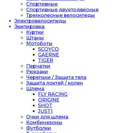
Спортивные
Спортивные двухподвесные
Трехколесные велосипеды
Электровелосипеды
Экипировка
Куртки
Штаны
Мотоботы
SCOYCO
GAERNE
TIGER
Перчатки
Рюкзаки
Черепахи / Защита тела
Защита локтей / колен
Шлема
FLY RACING
ORIGINE
SHOT
JUST1
Очки для шлема
Комбинезоны
Футболки