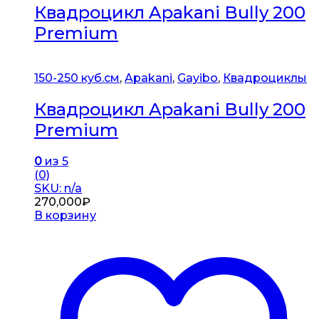
Квадроцикл Apakani Bully 200
Premium
150-250 куб.см
,
Apakani
,
Gayibo
,
Квадроциклы
Квадроцикл Apakani Bully 200
Premium
0
из 5
(0)
SKU: n/a
270,000
₽
В корзину