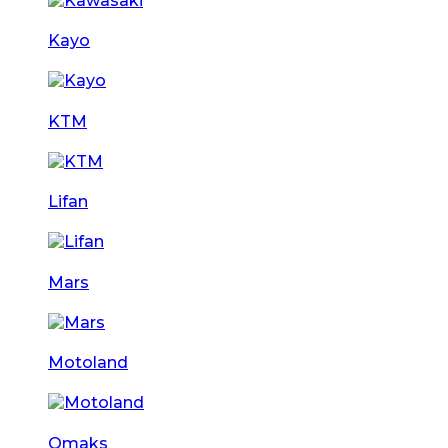
Kayo
KTM
Lifan
Mars
Motoland
Omaks