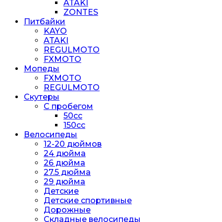
ATAKI
ZONTES
Питбайки
KAYO
ATAKI
REGULMOTO
FXMOTO
Мопеды
FXMOTO
REGULMOTO
Скутеры
С пробегом
50cc
150cc
Велосипеды
12-20 дюймов
24 дюйма
26 дюйма
27.5 дюйма
29 дюйма
Детские
Детские спортивные
Дорожные
Складные велосипеды