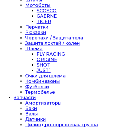
Мотоботы
SCOYCO
GAERNE
TIGER
Перчатки
Рюкзаки
Черепахи / Защита тела
Защита локтей / колен
Шлема
FLY RACING
ORIGINE
SHOT
JUST1
Очки для шлема
Комбинезоны
Футболки
Термобелье
Запчасти
Амортизаторы
Баки
Валы
Датчики
Цилиндро-поршневая группа