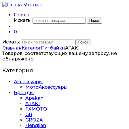
Поиск
Искать:
Поиск
0
Искать:
Поиск
Главная
Каталог
Питбайки
ATAKI
Товаров, соответствующих вашему запросу, не
обнаружено.
Категория
Аксессуары
МотоАксессуары
Бренды
Apakani
ATAKI
FXMOTO
GR
GROZA
Hengjian