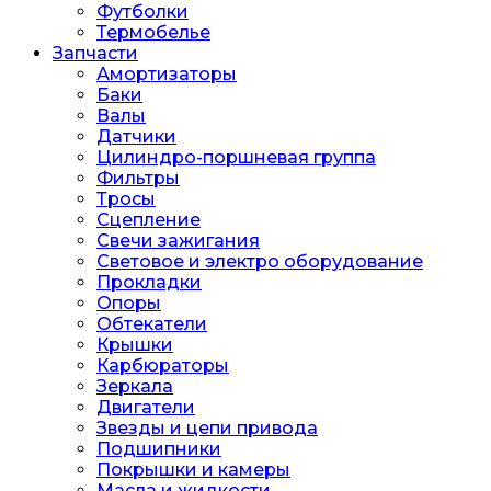
Футболки
Термобелье
Запчасти
Амортизаторы
Баки
Валы
Датчики
Цилиндро-поршневая группа
Фильтры
Тросы
Сцепление
Свечи зажигания
Световое и электро оборудование
Прокладки
Опоры
Обтекатели
Крышки
Карбюраторы
Зеркала
Двигатели
Звезды и цепи привода
Подшипники
Покрышки и камеры
Масла и жидкости