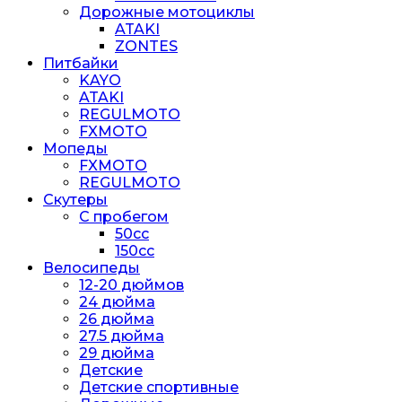
Дорожные мотоциклы
ATAKI
ZONTES
Питбайки
KAYO
ATAKI
REGULMOTO
FXMOTO
Мопеды
FXMOTO
REGULMOTO
Скутеры
С пробегом
50cc
150cc
Велосипеды
12-20 дюймов
24 дюйма
26 дюйма
27.5 дюйма
29 дюйма
Детские
Детские спортивные