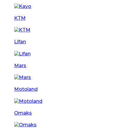
KTM
Lifan
Mars
Motoland
Omaks