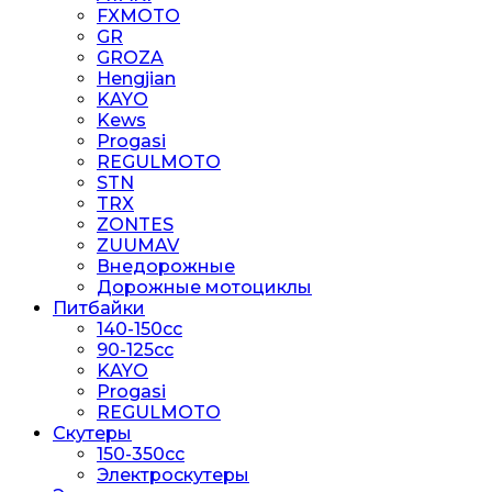
FXMOTO
GR
GROZA
Hengjian
KAYO
Kews
Progasi
REGULMOTO
STN
TRX
ZONTES
ZUUMAV
Внедорожные
Дорожные мотоциклы
Питбайки
140-150сс
90-125cc
KAYO
Progasi
REGULMOTO
Скутеры
150-350cc
Электроскутеры