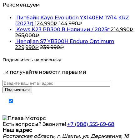
Рекомендуем
Питбайк Kayo Evolution YX140EM 17/14 KRZ
(2023г)
124,990
₽
144,990
₽
Kews K23 PR300 В Наличии / 2025г
214,990
₽
265,000
₽
Hengjian S7 YB300H Enduro Optimum
229,990
₽
239,990
₽
Подпишитесь на рассылку
...и получайте новости первыми
Я согласен на обработку
персональных
данных
Есть вопросы? Звоните!
+7 (988) 555-69-68
Наш адрес
Ростовская область, г. Шахты, ул. Державина, 1б