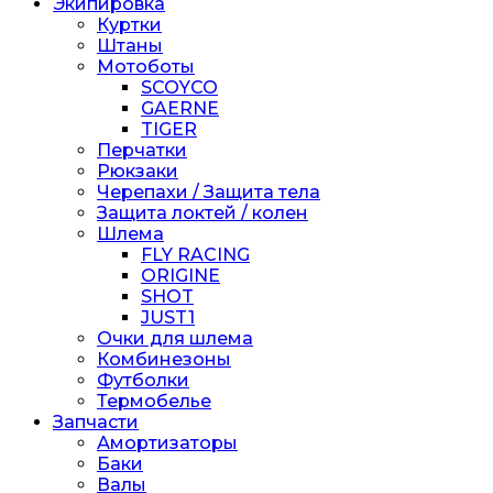
Экипировка
Куртки
Штаны
Мотоботы
SCOYCO
GAERNE
TIGER
Перчатки
Рюкзаки
Черепахи / Защита тела
Защита локтей / колен
Шлема
FLY RACING
ORIGINE
SHOT
JUST1
Очки для шлема
Комбинезоны
Футболки
Термобелье
Запчасти
Амортизаторы
Баки
Валы