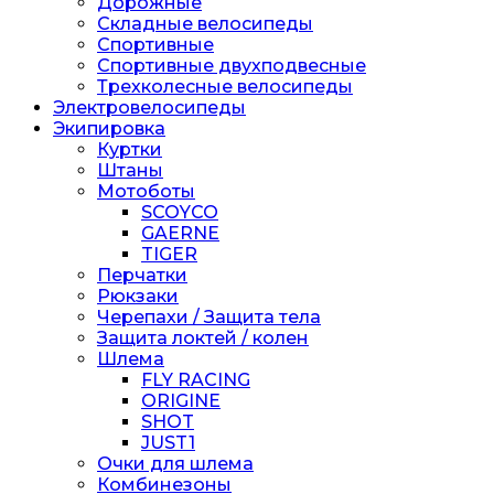
Дорожные
Складные велосипеды
Спортивные
Спортивные двухподвесные
Трехколесные велосипеды
Электровелосипеды
Экипировка
Куртки
Штаны
Мотоботы
SCOYCO
GAERNE
TIGER
Перчатки
Рюкзаки
Черепахи / Защита тела
Защита локтей / колен
Шлема
FLY RACING
ORIGINE
SHOT
JUST1
Очки для шлема
Комбинезоны