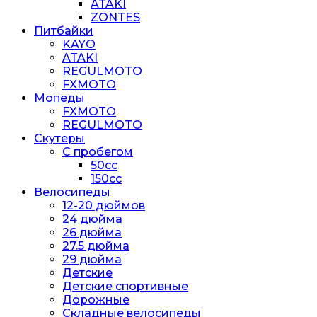
ATAKI
ZONTES
Питбайки
KAYO
ATAKI
REGULMOTO
FXMOTO
Мопеды
FXMOTO
REGULMOTO
Скутеры
С пробегом
50cc
150cc
Велосипеды
12-20 дюймов
24 дюйма
26 дюйма
27.5 дюйма
29 дюйма
Детские
Детские спортивные
Дорожные
Складные велосипеды