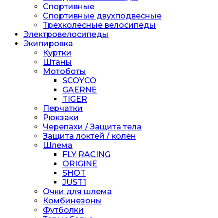
Спортивные
Спортивные двухподвесные
Трехколесные велосипеды
Электровелосипеды
Экипировка
Куртки
Штаны
Мотоботы
SCOYCO
GAERNE
TIGER
Перчатки
Рюкзаки
Черепахи / Защита тела
Защита локтей / колен
Шлема
FLY RACING
ORIGINE
SHOT
JUST1
Очки для шлема
Комбинезоны
Футболки