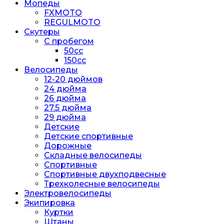
Мопеды
FXMOTO
REGULMOTO
Скутеры
С пробегом
50cc
150cc
Велосипеды
12-20 дюймов
24 дюйма
26 дюйма
27.5 дюйма
29 дюйма
Детские
Детские спортивные
Дорожные
Складные велосипеды
Спортивные
Спортивные двухподвесные
Трехколесные велосипеды
Электровелосипеды
Экипировка
Куртки
Штаны