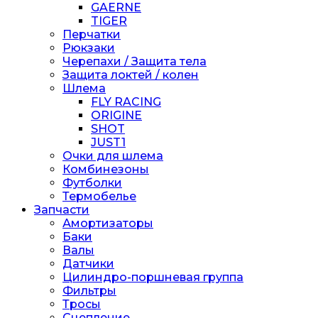
GAERNE
TIGER
Перчатки
Рюкзаки
Черепахи / Защита тела
Защита локтей / колен
Шлема
FLY RACING
ORIGINE
SHOT
JUST1
Очки для шлема
Комбинезоны
Футболки
Термобелье
Запчасти
Амортизаторы
Баки
Валы
Датчики
Цилиндро-поршневая группа
Фильтры
Тросы
Сцепление