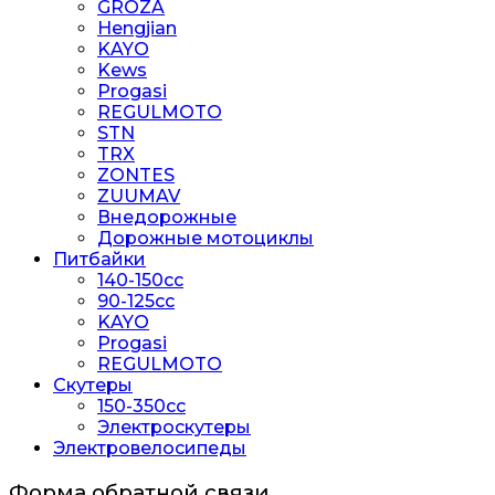
GROZA
Hengjian
KAYO
Kews
Progasi
REGULMOTO
STN
TRX
ZONTES
ZUUMAV
Внедорожные
Дорожные мотоциклы
Питбайки
140-150сс
90-125cc
KAYO
Progasi
REGULMOTO
Скутеры
150-350cc
Электроскутеры
Электровелосипеды
Форма обратной связи