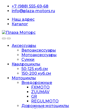
Перейти
перейти
+7 (988) 555-69-68
к
к
info@plaza-motors.ru
навигации
содержанию
Наш адрес
Каталог
Аксессуары
Велоаксессуары
Мотоаксессуары
Сумки
Квадроциклы
50-125 куб.см
150-200 куб.см
Мотоциклы
Внедорожные
FXMOTO
ZUUMAV
GR
REGULMOTO
Дорожные мотоциклы