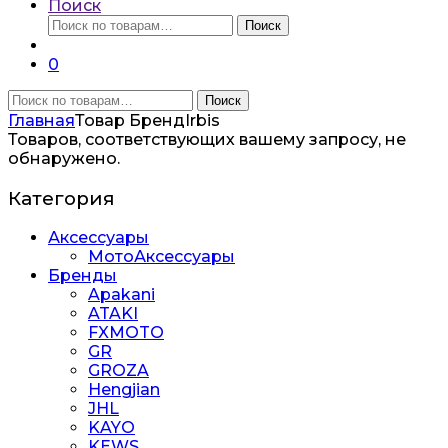
Поиск
Искать:
Поиск
0
Искать:
Поиск
Главная
Товар Бренд
Irbis
Товаров, соответствующих вашему запросу, не
обнаружено.
Категория
Аксессуары
МотоАксессуары
Бренды
Apakani
ATAKI
FXMOTO
GR
GROZA
Hengjian
JHL
KAYO
KEWS