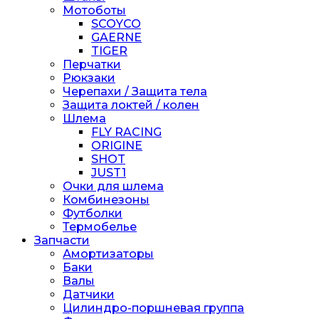
Мотоботы
SCOYCO
GAERNE
TIGER
Перчатки
Рюкзаки
Черепахи / Защита тела
Защита локтей / колен
Шлема
FLY RACING
ORIGINE
SHOT
JUST1
Очки для шлема
Комбинезоны
Футболки
Термобелье
Запчасти
Амортизаторы
Баки
Валы
Датчики
Цилиндро-поршневая группа