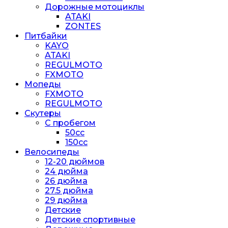
Дорожные мотоциклы
ATAKI
ZONTES
Питбайки
KAYO
ATAKI
REGULMOTO
FXMOTO
Мопеды
FXMOTO
REGULMOTO
Скутеры
С пробегом
50cc
150cc
Велосипеды
12-20 дюймов
24 дюйма
26 дюйма
27.5 дюйма
29 дюйма
Детские
Детские спортивные