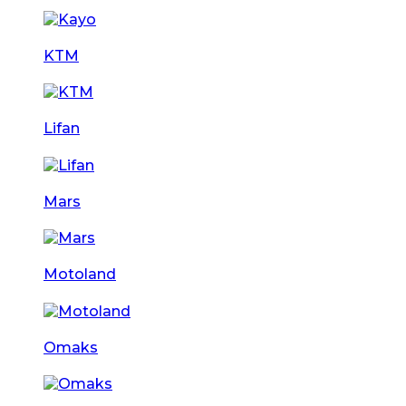
KTM
Lifan
Mars
Motoland
Omaks