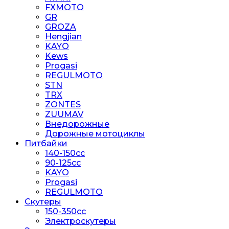
FXMOTO
GR
GROZA
Hengjian
KAYO
Kews
Progasi
REGULMOTO
STN
TRX
ZONTES
ZUUMAV
Внедорожные
Дорожные мотоциклы
Питбайки
140-150сс
90-125cc
KAYO
Progasi
REGULMOTO
Скутеры
150-350cc
Электроскутеры