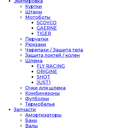
Экипировка
Куртки
Штаны
Мотоботы
SCOYCO
GAERNE
TIGER
Перчатки
Рюкзаки
Черепахи / Защита тела
Защита локтей / колен
Шлема
FLY RACING
ORIGINE
SHOT
JUST1
Очки для шлема
Комбинезоны
Футболки
Термобелье
Запчасти
Амортизаторы
Баки
Валы