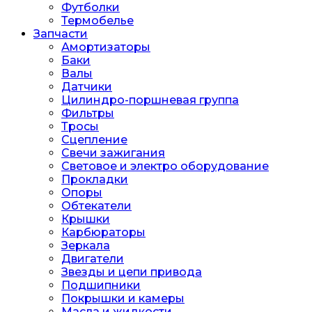
Футболки
Термобелье
Запчасти
Амортизаторы
Баки
Валы
Датчики
Цилиндро-поршневая группа
Фильтры
Тросы
Сцепление
Свечи зажигания
Световое и электро оборудование
Прокладки
Опоры
Обтекатели
Крышки
Карбюраторы
Зеркала
Двигатели
Звезды и цепи привода
Подшипники
Покрышки и камеры
Масла и жидкости