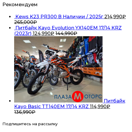
Рекомендуем
Kews K23 PR300 В Наличии / 2025г
214,990
₽
265,000
₽
Питбайк Kayo Evolution YX140EM 17/14 KRZ
(2023г)
124,990
₽
144,990
₽
Питбайк
Kayo Basic TT140EM 17/14 KRZ
114,990
₽
136,990
₽
Подпишитесь на рассылку