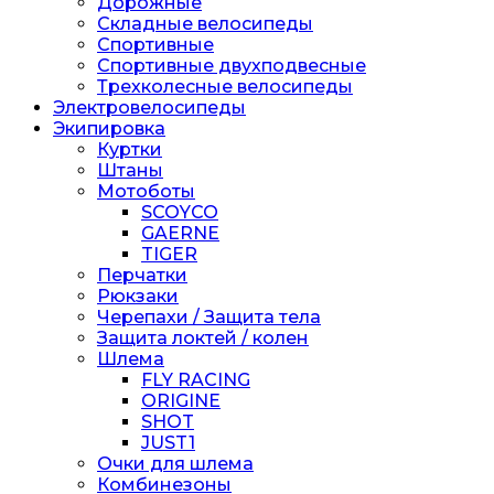
Дорожные
Складные велосипеды
Спортивные
Спортивные двухподвесные
Трехколесные велосипеды
Электровелосипеды
Экипировка
Куртки
Штаны
Мотоботы
SCOYCO
GAERNE
TIGER
Перчатки
Рюкзаки
Черепахи / Защита тела
Защита локтей / колен
Шлема
FLY RACING
ORIGINE
SHOT
JUST1
Очки для шлема
Комбинезоны