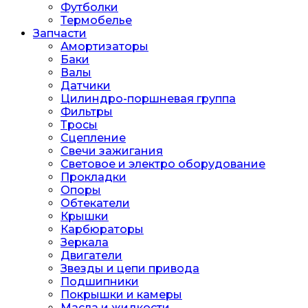
Футболки
Термобелье
Запчасти
Амортизаторы
Баки
Валы
Датчики
Цилиндро-поршневая группа
Фильтры
Тросы
Сцепление
Свечи зажигания
Световое и электро оборудование
Прокладки
Опоры
Обтекатели
Крышки
Карбюраторы
Зеркала
Двигатели
Звезды и цепи привода
Подшипники
Покрышки и камеры
Масла и жидкости