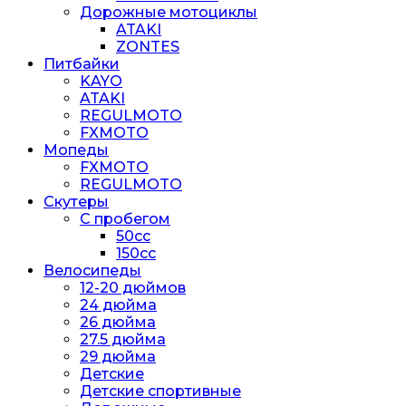
Дорожные мотоциклы
ATAKI
ZONTES
Питбайки
KAYO
ATAKI
REGULMOTO
FXMOTO
Мопеды
FXMOTO
REGULMOTO
Скутеры
С пробегом
50cc
150cc
Велосипеды
12-20 дюймов
24 дюйма
26 дюйма
27.5 дюйма
29 дюйма
Детские
Детские спортивные