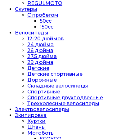
REGULMOTO
Скутеры
С пробегом
50cc
150cc
Велосипеды
12-20 дюймов
24 дюйма
26 дюйма
27.5 дюйма
29 дюйма
Детские
Детские спортивные
Дорожные
Складные велосипеды
Спортивные
Спортивные двухподвесные
Трехколесные велосипеды
Электровелосипеды
Экипировка
Куртки
Штаны
Мотоботы
SCOYCO