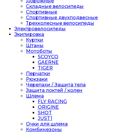
Дорожные
Складные велосипеды
Спортивные
Спортивные двухподвесные
Трехколесные велосипеды
Электровелосипеды
Экипировка
Куртки
Штаны
Мотоботы
SCOYCO
GAERNE
TIGER
Перчатки
Рюкзаки
Черепахи / Защита тела
Защита локтей / колен
Шлема
FLY RACING
ORIGINE
SHOT
JUST1
Очки для шлема
Комбинезоны