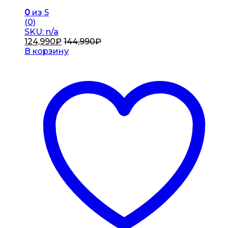
0
из 5
(0)
SKU: n/a
124,990
₽
144,990
₽
В корзину