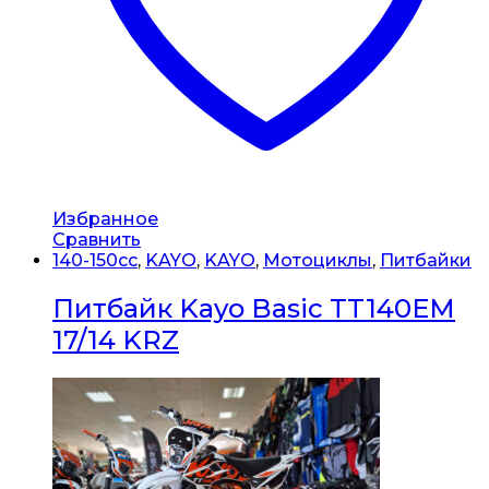
Избранное
Сравнить
140-150сс
,
KAYO
,
KAYO
,
Мотоциклы
,
Питбайки
Питбайк Kayo Basic TT140EM
17/14 KRZ