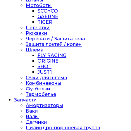
Мотоботы
SCOYCO
GAERNE
TIGER
Перчатки
Рюкзаки
Черепахи / Защита тела
Защита локтей / колен
Шлема
FLY RACING
ORIGINE
SHOT
JUST1
Очки для шлема
Комбинезоны
Футболки
Термобелье
Запчасти
Амортизаторы
Баки
Валы
Датчики
Цилиндро-поршневая группа