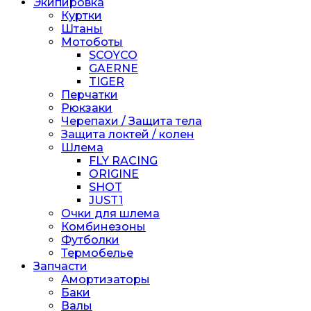
Экипировка
Куртки
Штаны
Мотоботы
SCOYCO
GAERNE
TIGER
Перчатки
Рюкзаки
Черепахи / Защита тела
Защита локтей / колен
Шлема
FLY RACING
ORIGINE
SHOT
JUST1
Очки для шлема
Комбинезоны
Футболки
Термобелье
Запчасти
Амортизаторы
Баки
Валы