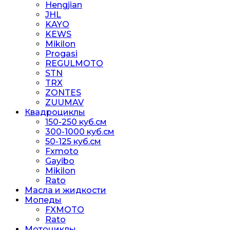
Hengjian
JHL
KAYO
KEWS
Mikilon
Progasi
REGULMOTO
STN
TRX
ZONTES
ZUUMAV
Квадроциклы
150-250 куб.см
300-1000 куб.см
50-125 куб.см
Fxmoto
Gayibo
Mikilon
Rato
Масла и жидкости
Мопеды
FXMOTO
Rato
Мотоциклы