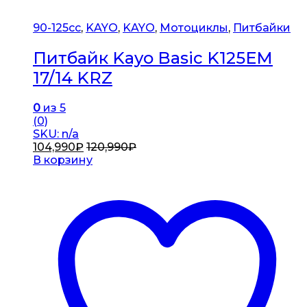
90-125cc
,
KAYO
,
KAYO
,
Мотоциклы
,
Питбайки
Питбайк Kayo Basic K125EM
17/14 KRZ
0
из 5
(0)
SKU: n/a
104,990
₽
120,990
₽
В корзину