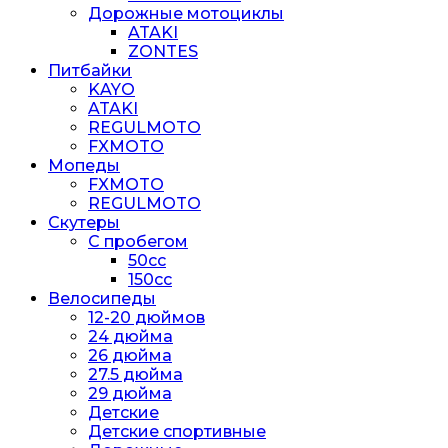
Дорожные мотоциклы
ATAKI
ZONTES
Питбайки
KAYO
ATAKI
REGULMOTO
FXMOTO
Мопеды
FXMOTO
REGULMOTO
Скутеры
С пробегом
50cc
150cc
Велосипеды
12-20 дюймов
24 дюйма
26 дюйма
27.5 дюйма
29 дюйма
Детские
Детские спортивные