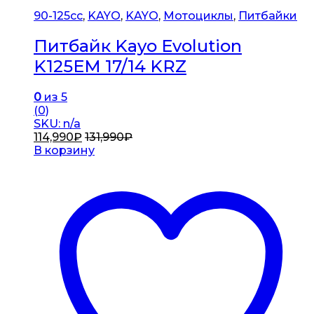
90-125cc
,
KAYO
,
KAYO
,
Мотоциклы
,
Питбайки
Питбайк Kayo Evolution
K125EM 17/14 KRZ
0
из 5
(0)
SKU: n/a
114,990
₽
131,990
₽
В корзину