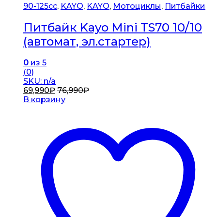
90-125cc
,
KAYO
,
KAYO
,
Мотоциклы
,
Питбайки
Питбайк Kayo Mini TS70 10/10
(автомат, эл.стартер)
0
из 5
(0)
SKU: n/a
69,990
₽
76,990
₽
В корзину