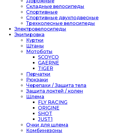
Дорожные
Складные велосипеды
Спортивные
Спортивные двухподвесные
Трехколесные велосипеды
Электровелосипеды
Экипировка
Куртки
Штаны
Мотоботы
SCOYCO
GAERNE
TIGER
Перчатки
Рюкзаки
Черепахи / Защита тела
Защита локтей / колен
Шлема
FLY RACING
ORIGINE
SHOT
JUST1
Очки для шлема
Комбинезоны