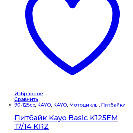
Избранное
Сравнить
90-125cc
,
KAYO
,
KAYO
,
Мотоциклы
,
Питбайки
Питбайк Kayo Basic K125EM
17/14 KRZ