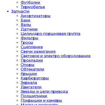
Футболки
Термобелье
Запчасти
Амортизаторы
Баки
Валы
Датчики
Цилиндро-поршневая группа
Фильтры
Тросы
Сцепление
Свечи зажигания
Световое и электро оборудование
Прокладки
Опоры
Обтекатели
Крышки
Карбюраторы
Зеркала
Двигатели
Звезды и цепи привода
Подшипники
Покрышки и камеры
Масла и жидкости