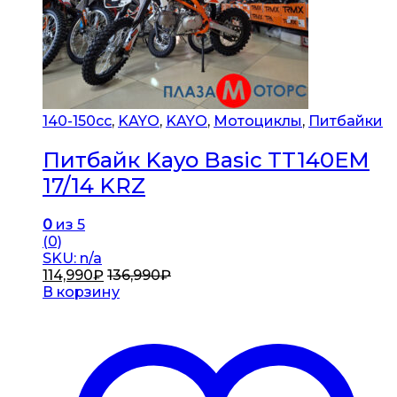
140-150сс
,
KAYO
,
KAYO
,
Мотоциклы
,
Питбайки
Питбайк Kayo Basic TT140EM
17/14 KRZ
0
из 5
(0)
SKU: n/a
114,990
₽
136,990
₽
В корзину