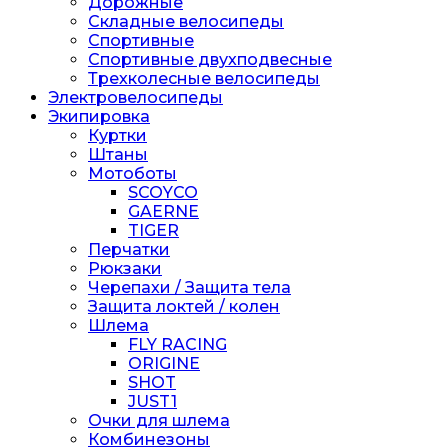
Дорожные
Складные велосипеды
Спортивные
Спортивные двухподвесные
Трехколесные велосипеды
Электровелосипеды
Экипировка
Куртки
Штаны
Мотоботы
SCOYCO
GAERNE
TIGER
Перчатки
Рюкзаки
Черепахи / Защита тела
Защита локтей / колен
Шлема
FLY RACING
ORIGINE
SHOT
JUST1
Очки для шлема
Комбинезоны