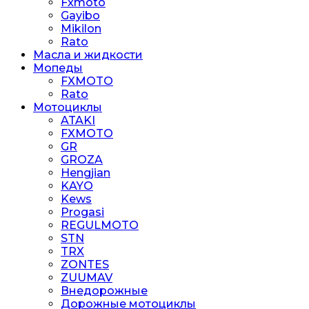
Fxmoto
Gayibo
Mikilon
Rato
Масла и жидкости
Мопеды
FXMOTO
Rato
Мотоциклы
ATAKI
FXMOTO
GR
GROZA
Hengjian
KAYO
Kews
Progasi
REGULMOTO
STN
TRX
ZONTES
ZUUMAV
Внедорожные
Дорожные мотоциклы