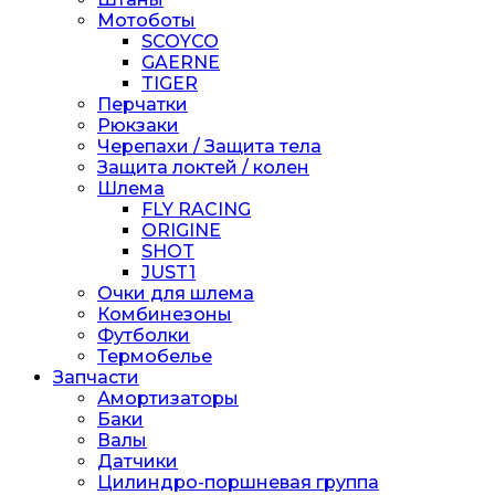
Мотоботы
SCOYCO
GAERNE
TIGER
Перчатки
Рюкзаки
Черепахи / Защита тела
Защита локтей / колен
Шлема
FLY RACING
ORIGINE
SHOT
JUST1
Очки для шлема
Комбинезоны
Футболки
Термобелье
Запчасти
Амортизаторы
Баки
Валы
Датчики
Цилиндро-поршневая группа