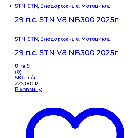
STN
,
STN
,
Внедорожные
,
Мотоциклы
29 л.с. STN V8 NB300 2025г
STN
,
STN
,
Внедорожные
,
Мотоциклы
29 л.с. STN V8 NB300 2025г
0
из 5
(0)
SKU: n/a
225,000
₽
В корзину