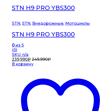
STN H9 PRO YBS300
STN
,
STN
,
Внедорожные
,
Мотоциклы
STN H9 PRO YBS300
0
из 5
(0)
SKU: n/a
239,990
₽
249,990
₽
В корзину