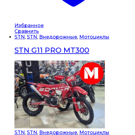
Избранное
Сравнить
STN
,
STN
,
Внедорожные
,
Мотоциклы
STN G11 PRO MT300
STN
,
STN
,
Внедорожные
,
Мотоциклы