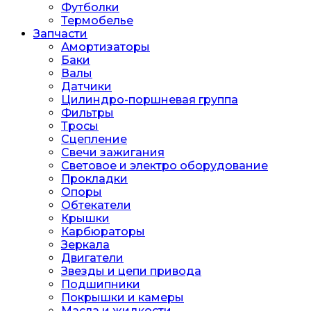
Футболки
Термобелье
Запчасти
Амортизаторы
Баки
Валы
Датчики
Цилиндро-поршневая группа
Фильтры
Тросы
Сцепление
Свечи зажигания
Световое и электро оборудование
Прокладки
Опоры
Обтекатели
Крышки
Карбюраторы
Зеркала
Двигатели
Звезды и цепи привода
Подшипники
Покрышки и камеры
Масла и жидкости