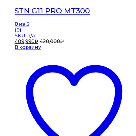
STN G11 PRO MT300
0
из 5
(0)
SKU: n/a
409,990
₽
420,000
₽
В корзину