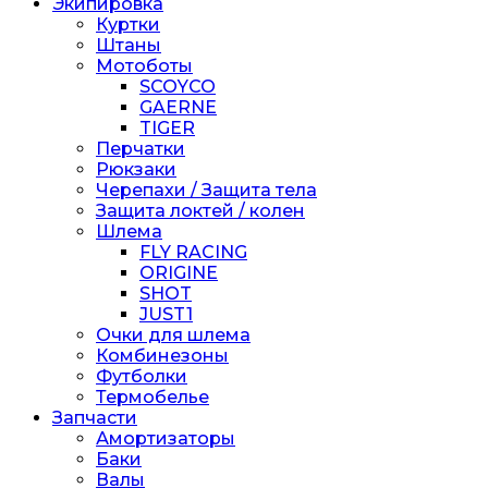
Экипировка
Куртки
Штаны
Мотоботы
SCOYCO
GAERNE
TIGER
Перчатки
Рюкзаки
Черепахи / Защита тела
Защита локтей / колен
Шлема
FLY RACING
ORIGINE
SHOT
JUST1
Очки для шлема
Комбинезоны
Футболки
Термобелье
Запчасти
Амортизаторы
Баки
Валы