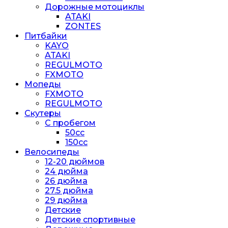
Дорожные мотоциклы
ATAKI
ZONTES
Питбайки
KAYO
ATAKI
REGULMOTO
FXMOTO
Мопеды
FXMOTO
REGULMOTO
Скутеры
С пробегом
50cc
150cc
Велосипеды
12-20 дюймов
24 дюйма
26 дюйма
27.5 дюйма
29 дюйма
Детские
Детские спортивные