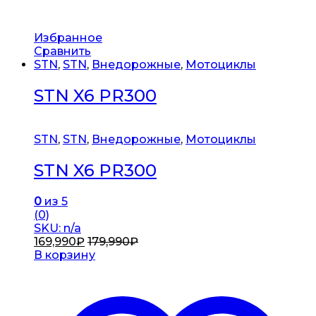
Избранное
Сравнить
STN
,
STN
,
Внедорожные
,
Мотоциклы
STN X6 PR300
STN
,
STN
,
Внедорожные
,
Мотоциклы
STN X6 PR300
0
из 5
(0)
SKU: n/a
169,990
₽
179,990
₽
В корзину