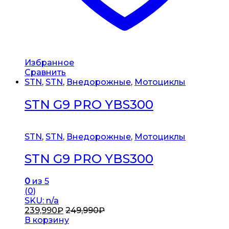
Избранное
Сравнить
STN
,
STN
,
Внедорожные
,
Мотоциклы
STN G9 PRO YBS300
STN
,
STN
,
Внедорожные
,
Мотоциклы
STN G9 PRO YBS300
0
из 5
(0)
SKU: n/a
239,990
₽
249,990
₽
В корзину