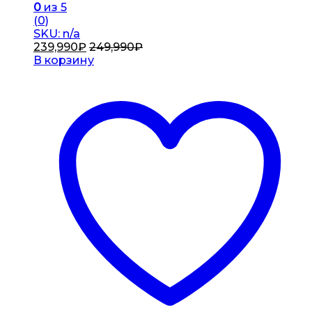
0
из 5
(0)
SKU: n/a
239,990
₽
249,990
₽
В корзину