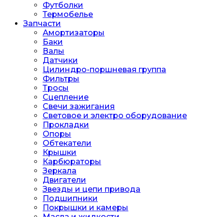
Футболки
Термобелье
Запчасти
Амортизаторы
Баки
Валы
Датчики
Цилиндро-поршневая группа
Фильтры
Тросы
Сцепление
Свечи зажигания
Световое и электро оборудование
Прокладки
Опоры
Обтекатели
Крышки
Карбюраторы
Зеркала
Двигатели
Звезды и цепи привода
Подшипники
Покрышки и камеры
Масла и жидкости