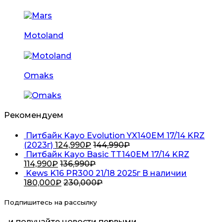
Motoland
Omaks
Рекомендуем
Питбайк Kayo Evolution YX140EM 17/14 KRZ
(2023г)
124,990
₽
144,990
₽
Питбайк Kayo Basic TT140EM 17/14 KRZ
114,990
₽
136,990
₽
Kews K16 PR300 21/18 2025г В наличии
180,000
₽
230,000
₽
Подпишитесь на рассылку
...и получайте новости первыми