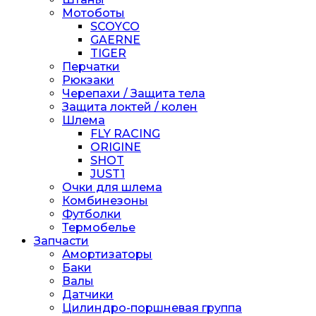
Мотоботы
SCOYCO
GAERNE
TIGER
Перчатки
Рюкзаки
Черепахи / Защита тела
Защита локтей / колен
Шлема
FLY RACING
ORIGINE
SHOT
JUST1
Очки для шлема
Комбинезоны
Футболки
Термобелье
Запчасти
Амортизаторы
Баки
Валы
Датчики
Цилиндро-поршневая группа