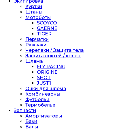
Экипировка
Куртки
Штаны
Мотоботы
SCOYCO
GAERNE
TIGER
Перчатки
Рюкзаки
Черепахи / Защита тела
Защита локтей / колен
Шлема
FLY RACING
ORIGINE
SHOT
JUST1
Очки для шлема
Комбинезоны
Футболки
Термобелье
Запчасти
Амортизаторы
Баки
Валы