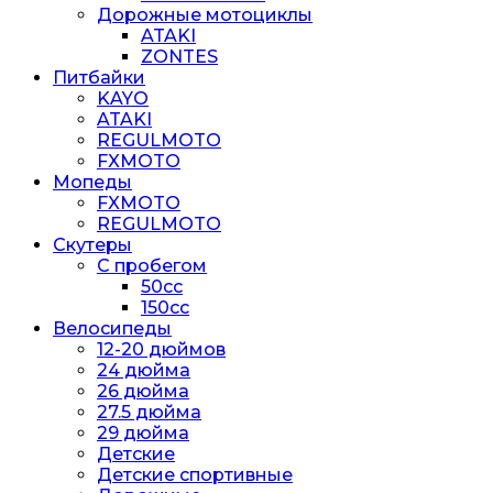
Дорожные мотоциклы
ATAKI
ZONTES
Питбайки
KAYO
ATAKI
REGULMOTO
FXMOTO
Мопеды
FXMOTO
REGULMOTO
Скутеры
С пробегом
50cc
150cc
Велосипеды
12-20 дюймов
24 дюйма
26 дюйма
27.5 дюйма
29 дюйма
Детские
Детские спортивные