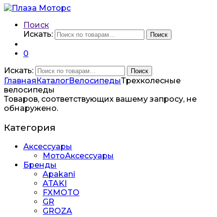
Поиск
Искать:
Поиск
0
Искать:
Поиск
Главная
Каталог
Велосипеды
Трехколесные
велосипеды
Товаров, соответствующих вашему запросу, не
обнаружено.
Категория
Аксессуары
МотоАксессуары
Бренды
Apakani
ATAKI
FXMOTO
GR
GROZA