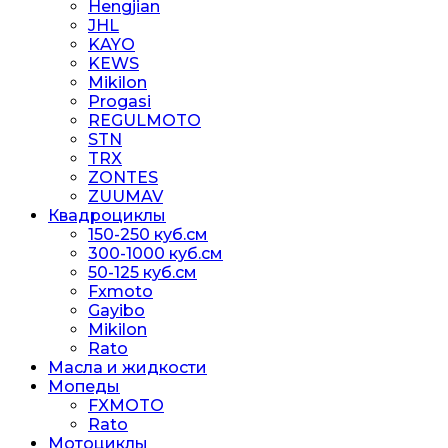
Hengjian
JHL
KAYO
KEWS
Mikilon
Progasi
REGULMOTO
STN
TRX
ZONTES
ZUUMAV
Квадроциклы
150-250 куб.см
300-1000 куб.см
50-125 куб.см
Fxmoto
Gayibo
Mikilon
Rato
Масла и жидкости
Мопеды
FXMOTO
Rato
Мотоциклы