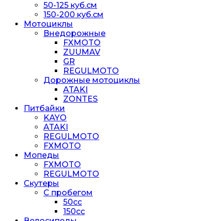
50-125 куб.см
150-200 куб.см
Мотоциклы
Внедорожные
FXMOTO
ZUUMAV
GR
REGULMOTO
Дорожные мотоциклы
ATAKI
ZONTES
Питбайки
KAYO
ATAKI
REGULMOTO
FXMOTO
Мопеды
FXMOTO
REGULMOTO
Скутеры
С пробегом
50cc
150cc
Велосипеды