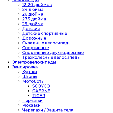
12-20 дюймов
24 дюйма
26 дюйма
27.5 дюйма
29 дюйма
Детские
Детские спортивные
Дорожные
Складные велосипеды
Спортивные
Спортивные двухподвесные
Трехколесные велосипеды
Электровелосипеды
Экипировка
Куртки
Штаны
Мотоботы
SCOYCO
GAERNE
TIGER
Перчатки
Рюкзаки
Черепахи / Защита тела