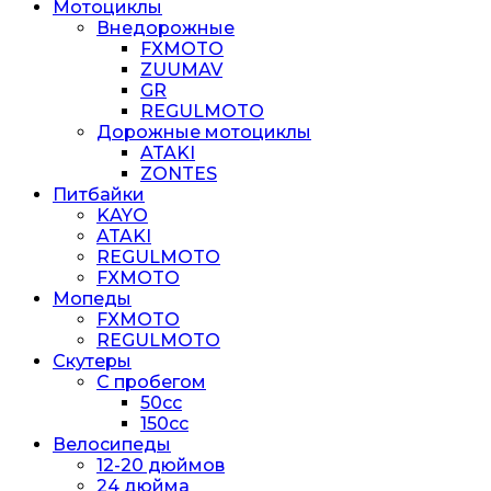
Мотоциклы
Внедорожные
FXMOTO
ZUUMAV
GR
REGULMOTO
Дорожные мотоциклы
ATAKI
ZONTES
Питбайки
KAYO
ATAKI
REGULMOTO
FXMOTO
Мопеды
FXMOTO
REGULMOTO
Скутеры
С пробегом
50cc
150cc
Велосипеды
12-20 дюймов
24 дюйма