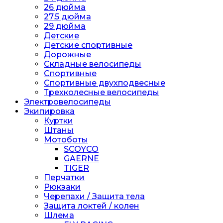
26 дюйма
27.5 дюйма
29 дюйма
Детские
Детские спортивные
Дорожные
Складные велосипеды
Спортивные
Спортивные двухподвесные
Трехколесные велосипеды
Электровелосипеды
Экипировка
Куртки
Штаны
Мотоботы
SCOYCO
GAERNE
TIGER
Перчатки
Рюкзаки
Черепахи / Защита тела
Защита локтей / колен
Шлема