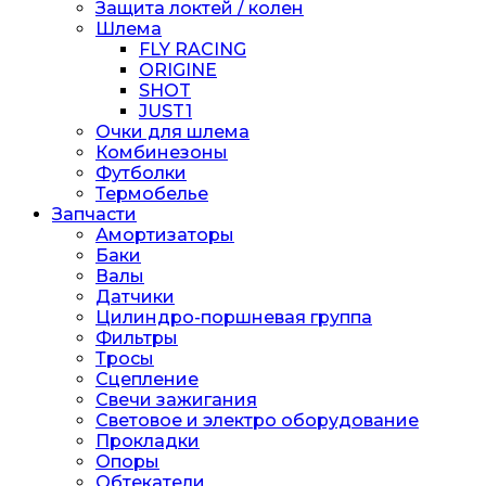
Защита локтей / колен
Шлема
FLY RACING
ORIGINE
SHOT
JUST1
Очки для шлема
Комбинезоны
Футболки
Термобелье
Запчасти
Амортизаторы
Баки
Валы
Датчики
Цилиндро-поршневая группа
Фильтры
Тросы
Сцепление
Свечи зажигания
Световое и электро оборудование
Прокладки
Опоры
Обтекатели