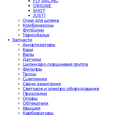
FLY RACING
ORIGINE
SHOT
JUST1
Очки для шлема
Комбинезоны
Футболки
Термобелье
Запчасти
Амортизаторы
Баки
Валы
Датчики
Цилиндро-поршневая группа
Фильтры
Тросы
Сцепление
Свечи зажигания
Световое и электро оборудование
Прокладки
Опоры
Обтекатели
Крышки
Карбюраторы