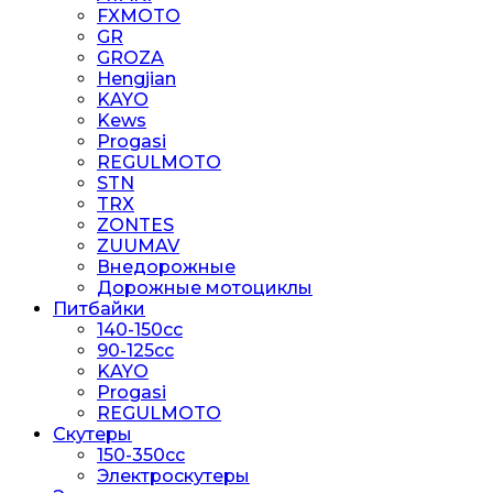
FXMOTO
GR
GROZA
Hengjian
KAYO
Kews
Progasi
REGULMOTO
STN
TRX
ZONTES
ZUUMAV
Внедорожные
Дорожные мотоциклы
Питбайки
140-150сс
90-125cc
KAYO
Progasi
REGULMOTO
Скутеры
150-350cc
Электроскутеры