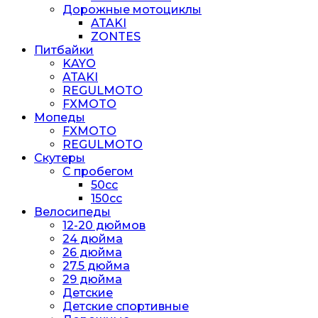
Дорожные мотоциклы
ATAKI
ZONTES
Питбайки
KAYO
ATAKI
REGULMOTO
FXMOTO
Мопеды
FXMOTO
REGULMOTO
Скутеры
С пробегом
50cc
150cc
Велосипеды
12-20 дюймов
24 дюйма
26 дюйма
27.5 дюйма
29 дюйма
Детские
Детские спортивные