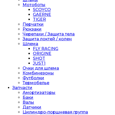
Мотоботы
SCOYCO
GAERNE
TIGER
Перчатки
Рюкзаки
Черепахи / Защита тела
Защита локтей / колен
Шлема
FLY RACING
ORIGINE
SHOT
JUST1
Очки для шлема
Комбинезоны
Футболки
Термобелье
Запчасти
Амортизаторы
Баки
Валы
Датчики
Цилиндро-поршневая группа