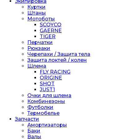
Экипировка
Куртки
Штаны
Мотоботы
SCOYCO
GAERNE
TIGER
Перчатки
Рюкзаки
Черепахи / Защита тела
Защита локтей / колен
Шлема
FLY RACING
ORIGINE
SHOT
JUST1
Очки для шлема
Комбинезоны
Футболки
Термобелье
Запчасти
Амортизаторы
Баки
Валы