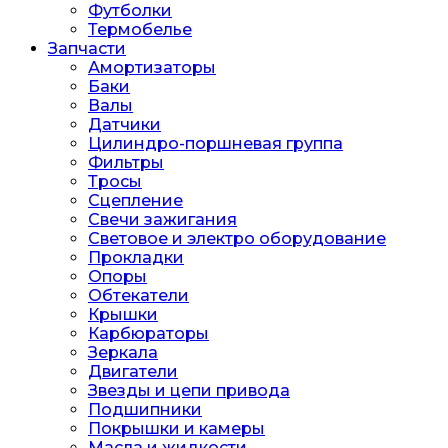
Футболки
Термобелье
Запчасти
Амортизаторы
Баки
Валы
Датчики
Цилиндро-поршневая группа
Фильтры
Тросы
Сцепление
Свечи зажигания
Световое и электро оборудование
Прокладки
Опоры
Обтекатели
Крышки
Карбюраторы
Зеркала
Двигатели
Звезды и цепи привода
Подшипники
Покрышки и камеры
Масла и жидкости