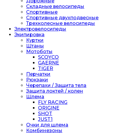
Дорожные
Складные велосипеды
Спортивные
Спортивные двухподвесные
Трехколесные велосипеды
Электровелосипеды
Экипировка
Куртки
Штаны
Мотоботы
SCOYCO
GAERNE
TIGER
Перчатки
Рюкзаки
Черепахи / Защита тела
Защита локтей / колен
Шлема
FLY RACING
ORIGINE
SHOT
JUST1
Очки для шлема
Комбинезоны