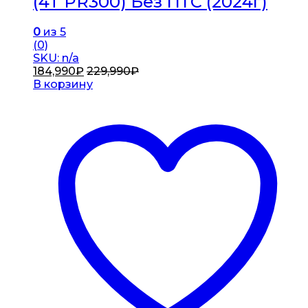
(4T PR300) Без ПТС (2024г)
0
из 5
(0)
SKU: n/a
184,990
₽
229,990
₽
В корзину