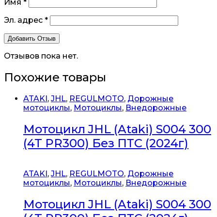
Имя
*
Эл. адрес
*
Отзывов пока нет.
Похожие товары
ATAKI
,
JHL
,
REGULMOTO
,
Дорожные
мотоциклы
,
Мотоциклы
,
Внедорожные
Мотоцикл JHL (Ataki) S004 300
(4T PR300) Без ПТС (2024г)
ATAKI
,
JHL
,
REGULMOTO
,
Дорожные
мотоциклы
,
Мотоциклы
,
Внедорожные
Мотоцикл JHL (Ataki) S004 300