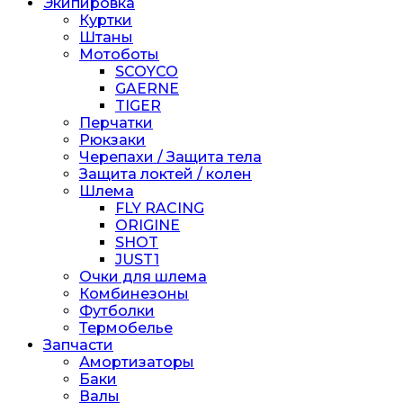
Экипировка
Куртки
Штаны
Мотоботы
SCOYCO
GAERNE
TIGER
Перчатки
Рюкзаки
Черепахи / Защита тела
Защита локтей / колен
Шлема
FLY RACING
ORIGINE
SHOT
JUST1
Очки для шлема
Комбинезоны
Футболки
Термобелье
Запчасти
Амортизаторы
Баки
Валы