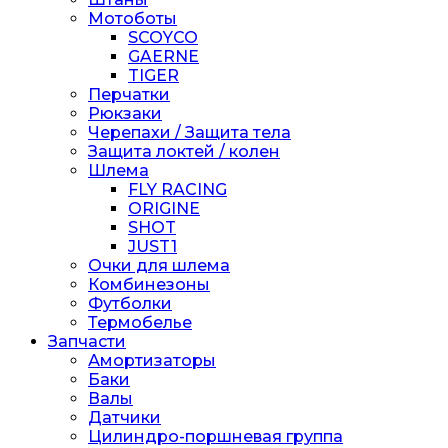
Мотоботы
SCOYCO
GAERNE
TIGER
Перчатки
Рюкзаки
Черепахи / Защита тела
Защита локтей / колен
Шлема
FLY RACING
ORIGINE
SHOT
JUST1
Очки для шлема
Комбинезоны
Футболки
Термобелье
Запчасти
Амортизаторы
Баки
Валы
Датчики
Цилиндро-поршневая группа