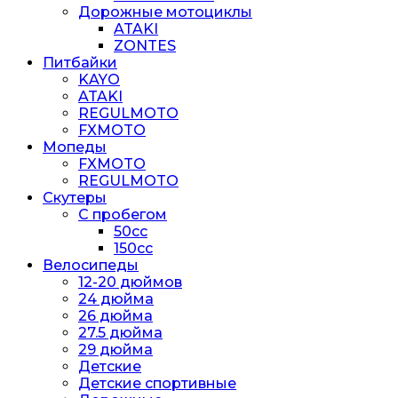
Дорожные мотоциклы
ATAKI
ZONTES
Питбайки
KAYO
ATAKI
REGULMOTO
FXMOTO
Мопеды
FXMOTO
REGULMOTO
Скутеры
С пробегом
50cc
150cc
Велосипеды
12-20 дюймов
24 дюйма
26 дюйма
27.5 дюйма
29 дюйма
Детские
Детские спортивные