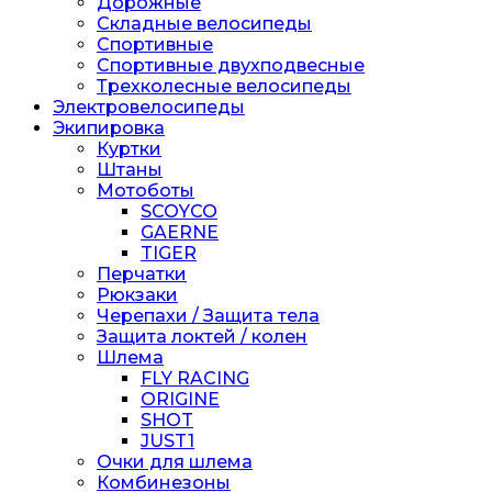
Дорожные
Складные велосипеды
Спортивные
Спортивные двухподвесные
Трехколесные велосипеды
Электровелосипеды
Экипировка
Куртки
Штаны
Мотоботы
SCOYCO
GAERNE
TIGER
Перчатки
Рюкзаки
Черепахи / Защита тела
Защита локтей / колен
Шлема
FLY RACING
ORIGINE
SHOT
JUST1
Очки для шлема
Комбинезоны