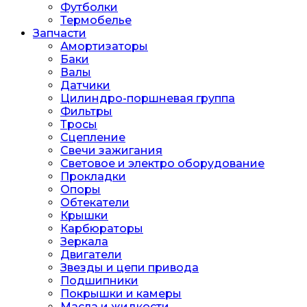
Футболки
Термобелье
Запчасти
Амортизаторы
Баки
Валы
Датчики
Цилиндро-поршневая группа
Фильтры
Тросы
Сцепление
Свечи зажигания
Световое и электро оборудование
Прокладки
Опоры
Обтекатели
Крышки
Карбюраторы
Зеркала
Двигатели
Звезды и цепи привода
Подшипники
Покрышки и камеры
Масла и жидкости