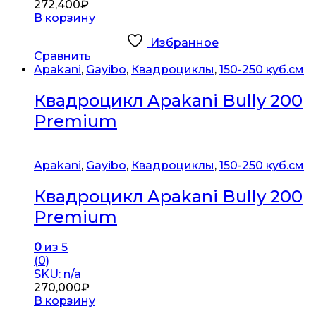
272,400
₽
В корзину
Избранное
Сравнить
Apakani
,
Gayibo
,
Квадроциклы
,
150-250 куб.см
Квадроцикл Apakani Bully 200
Premium
Apakani
,
Gayibo
,
Квадроциклы
,
150-250 куб.см
Квадроцикл Apakani Bully 200
Premium
0
из 5
(0)
SKU: n/a
270,000
₽
В корзину