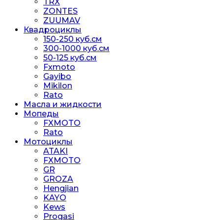
TRX
ZONTES
ZUUMAV
Квадроциклы
150-250 куб.см
300-1000 куб.см
50-125 куб.см
Fxmoto
Gayibo
Mikilon
Rato
Масла и жидкости
Мопеды
FXMOTO
Rato
Мотоциклы
ATAKI
FXMOTO
GR
GROZA
Hengjian
KAYO
Kews
Progasi