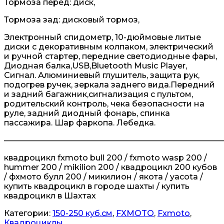
Тормоза перед: диск,
Тормоза зад: дисковый тормоз,
Электронный спидометр, 10-дюймовые литые
диски с декоративным колпаком, электрический
и ручной стартер, передние светодиодные фары,
Диодная балка,USB,Bluetooth Music Player,
Сигнал. Алюминиевый глушитель, защита рук,
подогрев ручек, зеркала заднего вида.Передний
и задний багажник,сигнализация с пультом,
родительский контроль, чека безопасности на
руле, задний диодный фонарь, спинка
пассажира. Шар фаркопа. Лебедка.
———————————————————————————
квадроцикл fxmoto bull 200 / fxmoto wasp 200 /
hummer 200 / mikilion 200 / квадроцикл 200 кубов
/ фхмото булл 200 / микилион / якота / yacota /
купить квадроцикл в городе шахты / купить
квадроцикл в Шахтах
Категории:
150-250 куб.см
,
FXMOTO
,
Fxmoto
,
Квадроциклы