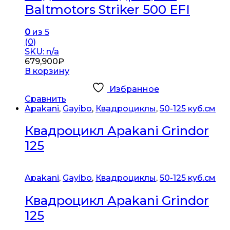
Baltmotors Striker 500 EFI
0
из 5
(0)
SKU: n/a
679,900
₽
В корзину
Избранное
Сравнить
Apakani
,
Gayibo
,
Квадроциклы
,
50-125 куб.см
Квадроцикл Apakani Grindor
125
Apakani
,
Gayibo
,
Квадроциклы
,
50-125 куб.см
Квадроцикл Apakani Grindor
125