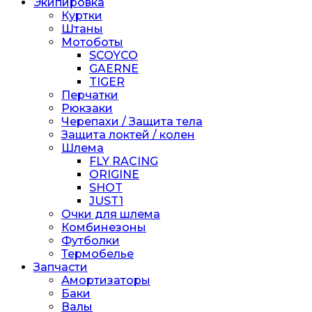
Экипировка
Куртки
Штаны
Мотоботы
SCOYCO
GAERNE
TIGER
Перчатки
Рюкзаки
Черепахи / Защита тела
Защита локтей / колен
Шлема
FLY RACING
ORIGINE
SHOT
JUST1
Очки для шлема
Комбинезоны
Футболки
Термобелье
Запчасти
Амортизаторы
Баки
Валы