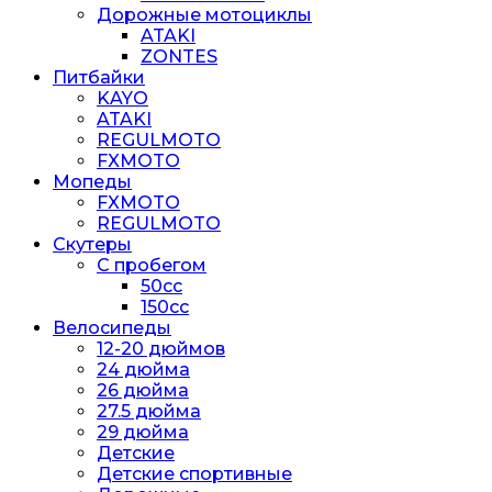
Дорожные мотоциклы
ATAKI
ZONTES
Питбайки
KAYO
ATAKI
REGULMOTO
FXMOTO
Мопеды
FXMOTO
REGULMOTO
Скутеры
С пробегом
50cc
150cc
Велосипеды
12-20 дюймов
24 дюйма
26 дюйма
27.5 дюйма
29 дюйма
Детские
Детские спортивные