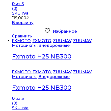
0
из 5
(0)
SKU: n/a
119,000
₽
В корзину
Избранное
Сравнить
FXMOTO
,
FXMOTO
,
ZUUMAV
,
ZUUMAV
,
Мотоциклы
,
Внедорожные
Fxmoto H25 NB300
FXMOTO
,
FXMOTO
,
ZUUMAV
,
ZUUMAV
,
Мотоциклы
,
Внедорожные
Fxmoto H25 NB300
0
из 5
(0)
SKU: n/a