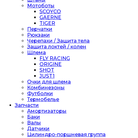
Мотоботы
SCOYCO
GAERNE
TIGER
Перчатки
Рюкзаки
Черепахи / Защита тела
Защита локтей / колен
Шлема
FLY RACING
ORIGINE
SHOT
JUST1
Очки для шлема
Комбинезоны
Футболки
Термобелье
Запчасти
Амортизаторы
Баки
Валы
Датчики
Цилиндро-поршневая группа