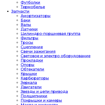
Футболки
Термобелье
Запчасти
Амортизаторы
Баки
Валы
Датчики
Цилиндро-поршневая группа
Фильтры
Тросы
Сцепление
Свечи зажигания
Световое и электро оборудование
Прокладки
Опоры
Обтекатели
Крышки
Карбюраторы
Зеркала
Двигатели
Звезды и цепи привода
Подшипники
Покрышки и камеры
Масла и жидкости