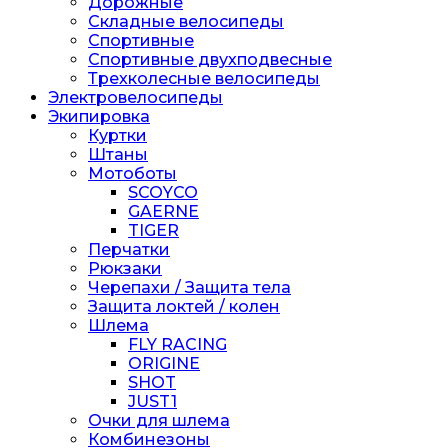
Дорожные
Складные велосипеды
Спортивные
Спортивные двухподвесные
Трехколесные велосипеды
Электровелосипеды
Экипировка
Куртки
Штаны
Мотоботы
SCOYCO
GAERNE
TIGER
Перчатки
Рюкзаки
Черепахи / Защита тела
Защита локтей / колен
Шлема
FLY RACING
ORIGINE
SHOT
JUST1
Очки для шлема
Комбинезоны