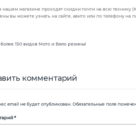
в нашем магазине проходят скидки почти на всю технику (Ka
цены вы можете узнать на сайте, авито или по телефону на п
игация по записям
 более 150 видов Мото и Вело резины!
авить комментарий
ес email не будет опубликован.
Обязательные поля помеч
тарий
*