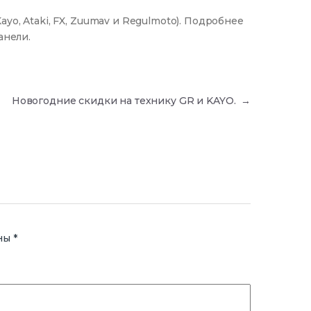
yo, Ataki, FX, Zuumav и Regulmoto). Подробнее
анели.
Новогодние скидки на технику GR и KAYO.
→
ены
*