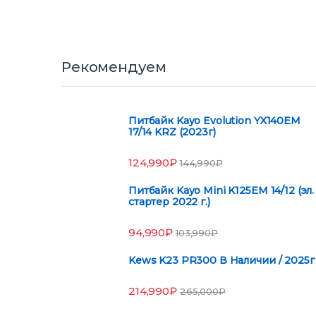
Бренды Карусель
Рекомендуем
Питбайк Kayo Evolution YX140EM
17/14 KRZ (2023г)
124,990
₽
144,990
₽
Питбайк Kayo Mini K125EM 14/12 (эл.
стартер 2022 г.)
94,990
₽
103,990
₽
Kews K23 PR300 В Наличии / 2025г
214,990
₽
265,000
₽