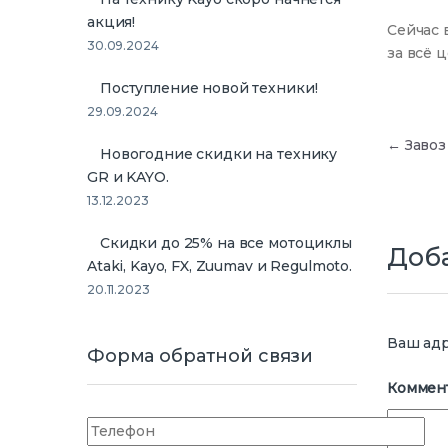
акция!
Сейчас 
30.09.2024
за всё 
Поступление новой техники!
29.09.2024
Нав
←
Завоз
Новогодние скидки на технику
GR и KAYO.
13.12.2023
Скидки до 25% на все мотоциклы
Доб
Ataki, Kayo, FX, Zuumav и Regulmoto.
20.11.2023
Ваш адр
Форма обратной связи
Коммен