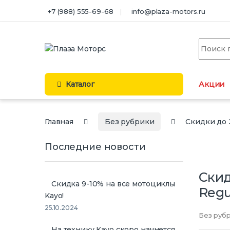
Перейти к навигации
перейти к содержанию
+7 (988) 555-69-68
info@plaza-motors.ru
Искать:
Каталог
Акции
Главная
Без рубрики
Скидки до 2
Последние новости
Скид
Скидка 9-10% на все мотоциклы
Regu
Kayo!
25.10.2024
Без руб
На технику Kayo скоро начнется