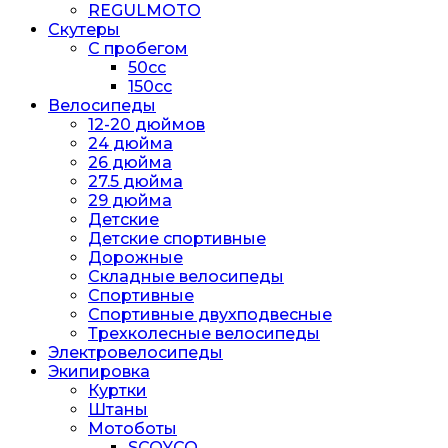
REGULMOTO
Скутеры
С пробегом
50cc
150cc
Велосипеды
12-20 дюймов
24 дюйма
26 дюйма
27.5 дюйма
29 дюйма
Детские
Детские спортивные
Дорожные
Складные велосипеды
Спортивные
Спортивные двухподвесные
Трехколесные велосипеды
Электровелосипеды
Экипировка
Куртки
Штаны
Мотоботы
SCOYCO