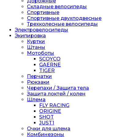
Дорожные
Складные велосипеды
Спортивные
Спортивные двухподвесные
Трехколесные велосипеды
Электровелосипеды
Экипировка
Куртки
Штаны
Мотоботы
SCOYCO
GAERNE
TIGER
Перчатки
Рюкзаки
Черепахи / Защита тела
Защита локтей / колен
Шлема
FLY RACING
ORIGINE
SHOT
JUST1
Очки для шлема
Комбинезоны