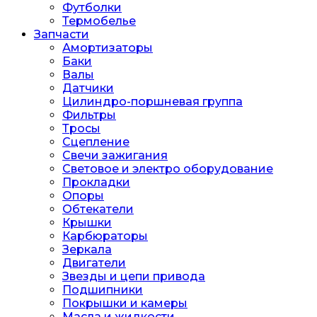
Футболки
Термобелье
Запчасти
Амортизаторы
Баки
Валы
Датчики
Цилиндро-поршневая группа
Фильтры
Тросы
Сцепление
Свечи зажигания
Световое и электро оборудование
Прокладки
Опоры
Обтекатели
Крышки
Карбюраторы
Зеркала
Двигатели
Звезды и цепи привода
Подшипники
Покрышки и камеры
Масла и жидкости