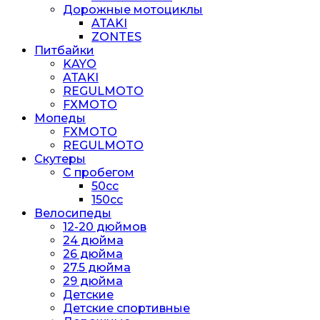
Дорожные мотоциклы
ATAKI
ZONTES
Питбайки
KAYO
ATAKI
REGULMOTO
FXMOTO
Мопеды
FXMOTO
REGULMOTO
Скутеры
С пробегом
50cc
150cc
Велосипеды
12-20 дюймов
24 дюйма
26 дюйма
27.5 дюйма
29 дюйма
Детские
Детские спортивные