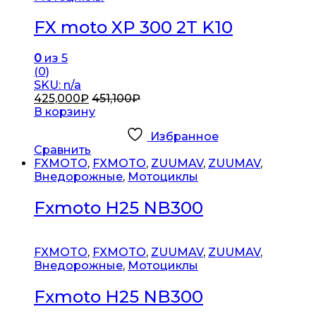
FX moto XP 300 2T K10
0
из 5
(0)
SKU: n/a
425,000
₽
451,100
₽
В корзину
Избранное
Сравнить
FXMOTO
,
FXMOTO
,
ZUUMAV
,
ZUUMAV
,
Внедорожные
,
Мотоциклы
Fxmoto H25 NB300
FXMOTO
,
FXMOTO
,
ZUUMAV
,
ZUUMAV
,
Внедорожные
,
Мотоциклы
Fxmoto H25 NB300