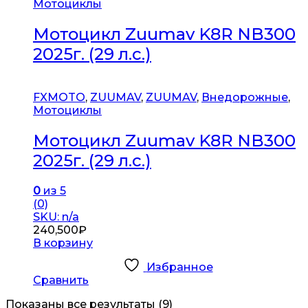
Мотоциклы
Мотоцикл Zuumav K8R NB300
2025г. (29 л.с.)
FXMOTO
,
ZUUMAV
,
ZUUMAV
,
Внедорожные
,
Мотоциклы
Мотоцикл Zuumav K8R NB300
2025г. (29 л.с.)
0
из 5
(0)
SKU: n/a
240,500
₽
В корзину
Избранное
Сравнить
Показаны все результаты (9)