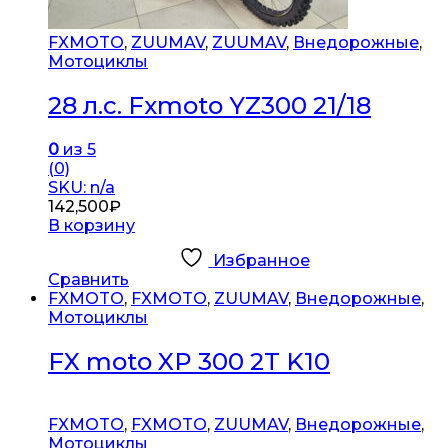
FXMOTO
,
ZUUMAV
,
ZUUMAV
,
Внедорожные
,
Мотоциклы
28 л.с. Fxmoto YZ300 21/18
0
из 5
(0)
SKU: n/a
142,500
₽
В корзину
Избранное
Сравнить
FXMOTO
,
FXMOTO
,
ZUUMAV
,
Внедорожные
,
Мотоциклы
FX moto XP 300 2T K10
FXMOTO
,
FXMOTO
,
ZUUMAV
,
Внедорожные
,
Мотоциклы