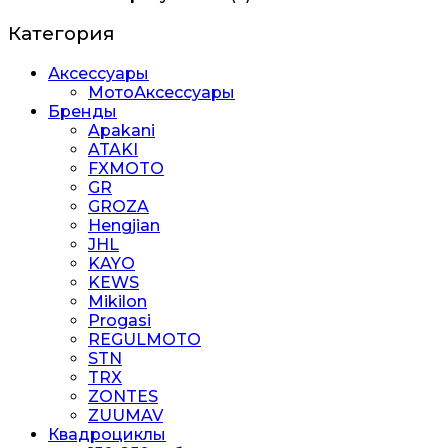
Категория
Аксессуары
МотоАксессуары
Бренды
Apakani
ATAKI
FXMOTO
GR
GROZA
Hengjian
JHL
KAYO
KEWS
Mikilon
Progasi
REGULMOTO
STN
TRX
ZONTES
ZUUMAV
Квадроциклы