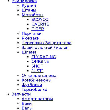
Экипировка
Куртки
Штаны
Мотоботы
SCOYCO
GAERNE
TIGER
Перчатки
Рюкзаки
Черепахи / Защита тела
Защита локтей / колен
Шлема
FLY RACING
ORIGINE
SHOT
JUST1
Очки для шлема
Комбинезоны
Футболки
Термобелье
Запчасти
Амортизаторы
Баки
Валы