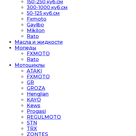
150-250 куб.см
300-1000 куб.см
50-125 куб.см
Fxmoto
Gayibo
Mikilon
Rato
Масла и жидкости
Мопеды
FXMOTO
Rato
Мотоциклы
ATAKI
FXMOTO
GR
GROZA
Hengjian
KAYO
Kews
Progasi
REGULMOTO
STN
TRX
ZONTES