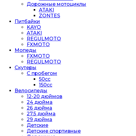
Дорожные мотоциклы
ATAKI
ZONTES
Питбайки
KAYO
ATAKI
REGULMOTO
FXMOTO
Мопеды
FXMOTO
REGULMOTO
Скутеры
С пробегом
50cc
150cc
Велосипеды
12-20 дюймов
24 дюйма
26 дюйма
27.5 дюйма
29 дюйма
Детские
Детские спортивные