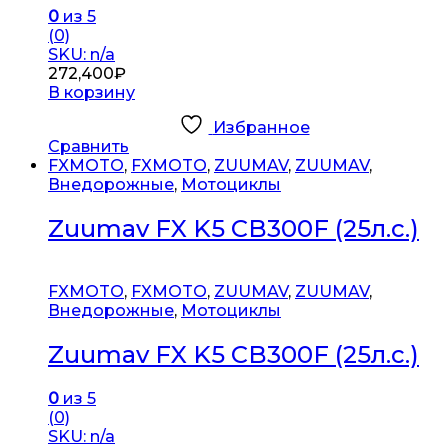
0
из 5
(0)
SKU: n/a
272,400
₽
В корзину
Избранное
Сравнить
FXMOTO
,
FXMOTO
,
ZUUMAV
,
ZUUMAV
,
Внедорожные
,
Мотоциклы
Zuumav FX K5 CB300F (25л.с.)
FXMOTO
,
FXMOTO
,
ZUUMAV
,
ZUUMAV
,
Внедорожные
,
Мотоциклы
Zuumav FX K5 CB300F (25л.с.)
0
из 5
(0)
SKU: n/a