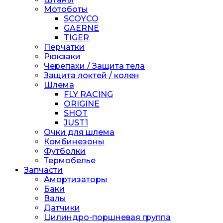
Мотоботы
SCOYCO
GAERNE
TIGER
Перчатки
Рюкзаки
Черепахи / Защита тела
Защита локтей / колен
Шлема
FLY RACING
ORIGINE
SHOT
JUST1
Очки для шлема
Комбинезоны
Футболки
Термобелье
Запчасти
Амортизаторы
Баки
Валы
Датчики
Цилиндро-поршневая группа