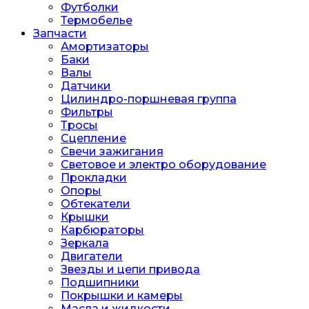
Футболки
Термобелье
Запчасти
Амортизаторы
Баки
Валы
Датчики
Цилиндро-поршневая группа
Фильтры
Тросы
Сцепление
Свечи зажигания
Световое и электро оборудование
Прокладки
Опоры
Обтекатели
Крышки
Карбюраторы
Зеркала
Двигатели
Звезды и цепи привода
Подшипники
Покрышки и камеры
Масла и жидкости