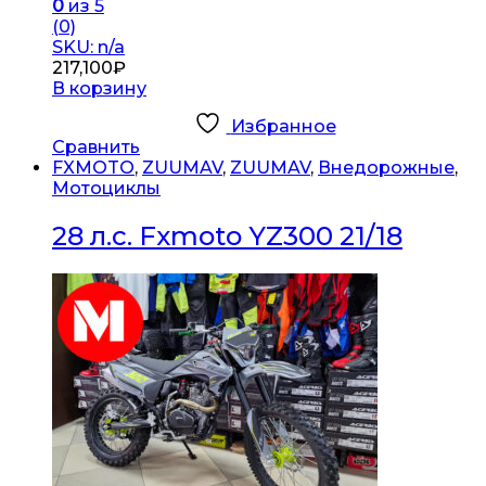
0
из 5
(0)
SKU: n/a
217,100
₽
В корзину
Избранное
Сравнить
FXMOTO
,
ZUUMAV
,
ZUUMAV
,
Внедорожные
,
Мотоциклы
28 л.с. Fxmoto YZ300 21/18