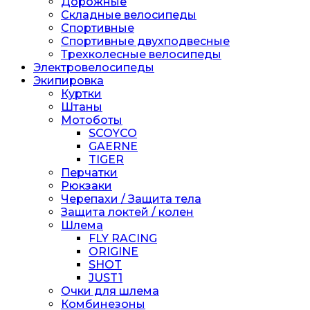
Дорожные
Складные велосипеды
Спортивные
Спортивные двухподвесные
Трехколесные велосипеды
Электровелосипеды
Экипировка
Куртки
Штаны
Мотоботы
SCOYCO
GAERNE
TIGER
Перчатки
Рюкзаки
Черепахи / Защита тела
Защита локтей / колен
Шлема
FLY RACING
ORIGINE
SHOT
JUST1
Очки для шлема
Комбинезоны