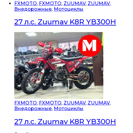
FXMOTO
,
FXMOTO
,
ZUUMAV
,
ZUUMAV
,
Внедорожные
,
Мотоциклы
27 л.с. Zuumav K8R YB300H
FXMOTO
,
FXMOTO
,
ZUUMAV
,
ZUUMAV
,
Внедорожные
,
Мотоциклы
27 л.с. Zuumav K8R YB300H