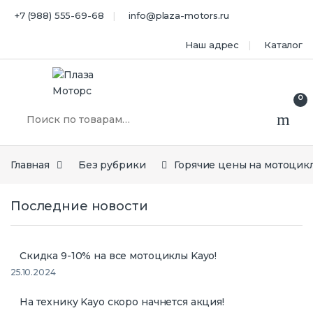
Перейти к навигации
перейти к содержанию
+7 (988) 555-69-68
info@plaza-motors.ru
Наш адрес
Каталог
0
Искать:
Главная
Без рубрики
Горячие цены на мотоцик
Последние новости
Скидка 9-10% на все мотоциклы Kayo!
25.10.2024
На технику Kayo скоро начнется акция!