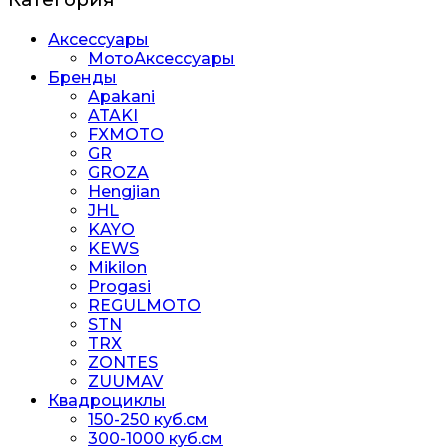
Аксессуары
МотоАксессуары
Бренды
Apakani
ATAKI
FXMOTO
GR
GROZA
Hengjian
JHL
KAYO
KEWS
Mikilon
Progasi
REGULMOTO
STN
TRX
ZONTES
ZUUMAV
Квадроциклы
150-250 куб.см
300-1000 куб.см