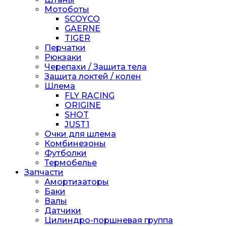
Мотоботы
SCOYCO
GAERNE
TIGER
Перчатки
Рюкзаки
Черепахи / Защита тела
Защита локтей / колен
Шлема
FLY RACING
ORIGINE
SHOT
JUST1
Очки для шлема
Комбинезоны
Футболки
Термобелье
Запчасти
Амортизаторы
Баки
Валы
Датчики
Цилиндро-поршневая группа