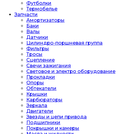
Футболки
Термобелье
Запчасти
Амортизаторы
Баки
Валы
Датчики
Цилиндро-поршневая группа
Фильтры
Тросы
Сцепление
Свечи зажигания
Световое и электро оборудование
Прокладки
Опоры
Обтекатели
Крышки
Карбюраторы
Зеркала
Двигатели
Звезды и цепи привода
Подшипники
Покрышки и камеры
Масла и жидкости