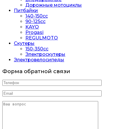
Дорожные мотоциклы
Питбайки
140-150сс
90-125cc
KAYO
Progasi
REGULMOTO
Скутеры
150-350cc
Электроскутеры
Электровелосипеды
Форма обратной связи