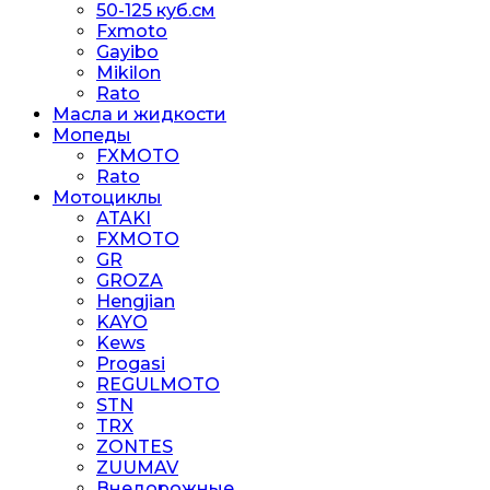
50-125 куб.см
Fxmoto
Gayibo
Mikilon
Rato
Масла и жидкости
Мопеды
FXMOTO
Rato
Мотоциклы
ATAKI
FXMOTO
GR
GROZA
Hengjian
KAYO
Kews
Progasi
REGULMOTO
STN
TRX
ZONTES
ZUUMAV
Внедорожные