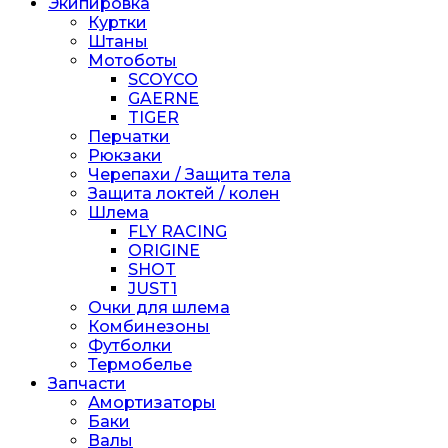
Экипировка
Куртки
Штаны
Мотоботы
SCOYCO
GAERNE
TIGER
Перчатки
Рюкзаки
Черепахи / Защита тела
Защита локтей / колен
Шлема
FLY RACING
ORIGINE
SHOT
JUST1
Очки для шлема
Комбинезоны
Футболки
Термобелье
Запчасти
Амортизаторы
Баки
Валы