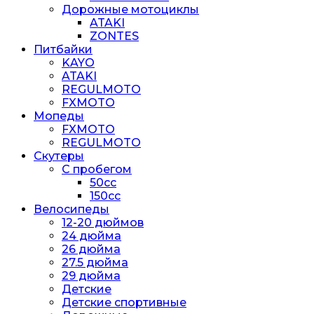
Дорожные мотоциклы
ATAKI
ZONTES
Питбайки
KAYO
ATAKI
REGULMOTO
FXMOTO
Мопеды
FXMOTO
REGULMOTO
Скутеры
С пробегом
50cc
150cc
Велосипеды
12-20 дюймов
24 дюйма
26 дюйма
27.5 дюйма
29 дюйма
Детские
Детские спортивные