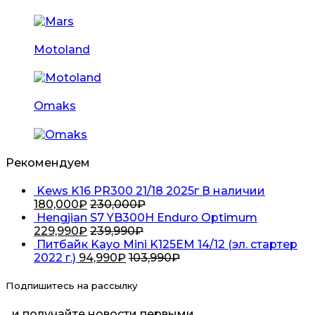
Motoland
Omaks
Рекомендуем
Kews K16 PR300 21/18 2025г В наличии
180,000
₽
230,000
₽
Hengjian S7 YB300H Enduro Optimum
229,990
₽
239,990
₽
Питбайк Kayo Mini K125EM 14/12 (эл. стартер
2022 г.)
94,990
₽
103,990
₽
Подпишитесь на рассылку
...и получайте новости первыми