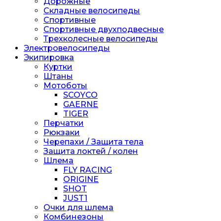
Дорожные
Складные велосипеды
Спортивные
Спортивные двухподвесные
Трехколесные велосипеды
Электровелосипеды
Экипировка
Куртки
Штаны
Мотоботы
SCOYCO
GAERNE
TIGER
Перчатки
Рюкзаки
Черепахи / Защита тела
Защита локтей / колен
Шлема
FLY RACING
ORIGINE
SHOT
JUST1
Очки для шлема
Комбинезоны