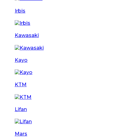
Irbis
Kawasaki
Kayo
KTM
Lifan
Mars