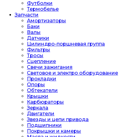
Футболки
Термобелье
Запчасти
Амортизаторы
Баки
Валы
Датчики
Цилиндро-поршневая группа
Фильтры
Тросы
Сцепление
Свечи зажигания
Световое и электро оборудование
Прокладки
Опоры
Обтекатели
Крышки
Карбюраторы
Зеркала
Двигатели
Звезды и цепи привода
Подшипники
Покрышки и камеры
Масла и жидкости