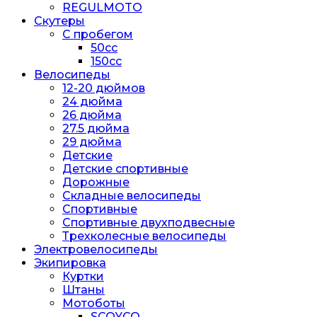
REGULMOTO
Скутеры
С пробегом
50cc
150cc
Велосипеды
12-20 дюймов
24 дюйма
26 дюйма
27.5 дюйма
29 дюйма
Детские
Детские спортивные
Дорожные
Складные велосипеды
Спортивные
Спортивные двухподвесные
Трехколесные велосипеды
Электровелосипеды
Экипировка
Куртки
Штаны
Мотоботы
SCOYCO