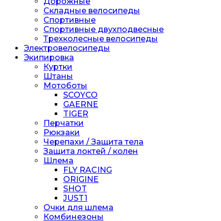
Дорожные
Складные велосипеды
Спортивные
Спортивные двухподвесные
Трехколесные велосипеды
Электровелосипеды
Экипировка
Куртки
Штаны
Мотоботы
SCOYCO
GAERNE
TIGER
Перчатки
Рюкзаки
Черепахи / Защита тела
Защита локтей / колен
Шлема
FLY RACING
ORIGINE
SHOT
JUST1
Очки для шлема
Комбинезоны