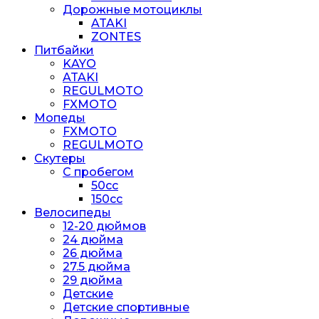
Дорожные мотоциклы
ATAKI
ZONTES
Питбайки
KAYO
ATAKI
REGULMOTO
FXMOTO
Мопеды
FXMOTO
REGULMOTO
Скутеры
С пробегом
50cc
150cc
Велосипеды
12-20 дюймов
24 дюйма
26 дюйма
27.5 дюйма
29 дюйма
Детские
Детские спортивные