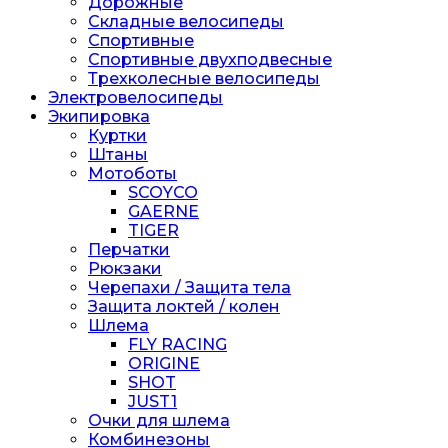
Дорожные
Складные велосипеды
Спортивные
Спортивные двухподвесные
Трехколесные велосипеды
Электровелосипеды
Экипировка
Куртки
Штаны
Мотоботы
SCOYCO
GAERNE
TIGER
Перчатки
Рюкзаки
Черепахи / Защита тела
Защита локтей / колен
Шлема
FLY RACING
ORIGINE
SHOT
JUST1
Очки для шлема
Комбинезоны