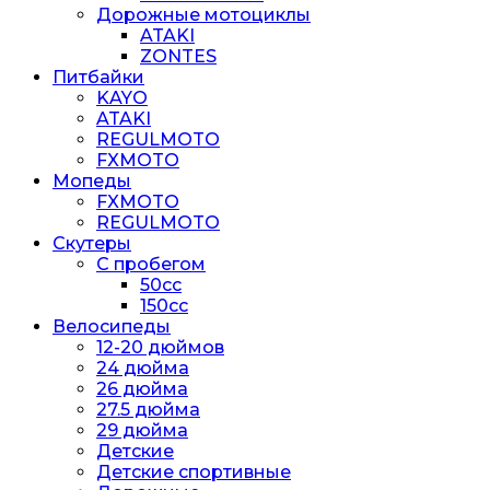
Дорожные мотоциклы
ATAKI
ZONTES
Питбайки
KAYO
ATAKI
REGULMOTO
FXMOTO
Мопеды
FXMOTO
REGULMOTO
Скутеры
С пробегом
50cc
150cc
Велосипеды
12-20 дюймов
24 дюйма
26 дюйма
27.5 дюйма
29 дюйма
Детские
Детские спортивные