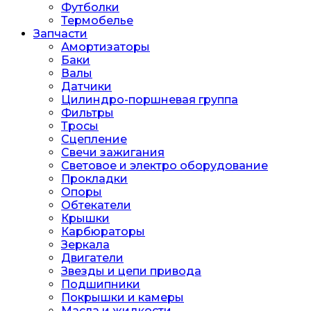
Футболки
Термобелье
Запчасти
Амортизаторы
Баки
Валы
Датчики
Цилиндро-поршневая группа
Фильтры
Тросы
Сцепление
Свечи зажигания
Световое и электро оборудование
Прокладки
Опоры
Обтекатели
Крышки
Карбюраторы
Зеркала
Двигатели
Звезды и цепи привода
Подшипники
Покрышки и камеры
Масла и жидкости