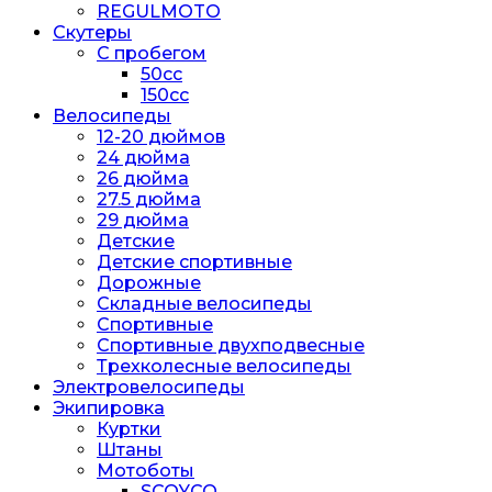
REGULMOTO
Скутеры
С пробегом
50cc
150cc
Велосипеды
12-20 дюймов
24 дюйма
26 дюйма
27.5 дюйма
29 дюйма
Детские
Детские спортивные
Дорожные
Складные велосипеды
Спортивные
Спортивные двухподвесные
Трехколесные велосипеды
Электровелосипеды
Экипировка
Куртки
Штаны
Мотоботы
SCOYCO