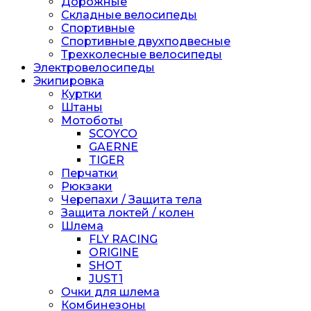
Дорожные
Складные велосипеды
Спортивные
Спортивные двухподвесные
Трехколесные велосипеды
Электровелосипеды
Экипировка
Куртки
Штаны
Мотоботы
SCOYCO
GAERNE
TIGER
Перчатки
Рюкзаки
Черепахи / Защита тела
Защита локтей / колен
Шлема
FLY RACING
ORIGINE
SHOT
JUST1
Очки для шлема
Комбинезоны