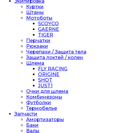
Экипировка
Куртки
Штаны
Мотоботы
SCOYCO
GAERNE
TIGER
Перчатки
Рюкзаки
Черепахи / Защита тела
Защита локтей / колен
Шлема
FLY RACING
ORIGINE
SHOT
JUST1
Очки для шлема
Комбинезоны
Футболки
Термобелье
Запчасти
Амортизаторы
Баки
Валы