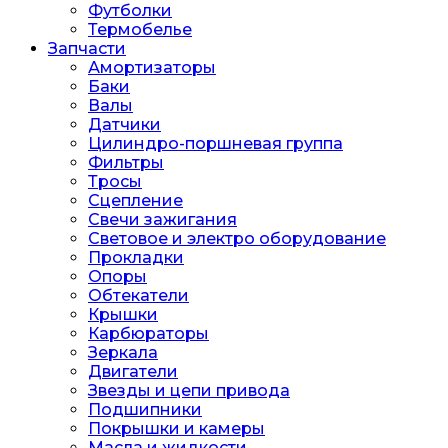
Футболки
Термобелье
Запчасти
Амортизаторы
Баки
Валы
Датчики
Цилиндро-поршневая группа
Фильтры
Тросы
Сцепление
Свечи зажигания
Световое и электро оборудование
Прокладки
Опоры
Обтекатели
Крышки
Карбюраторы
Зеркала
Двигатели
Звезды и цепи привода
Подшипники
Покрышки и камеры
Масла и жидкости