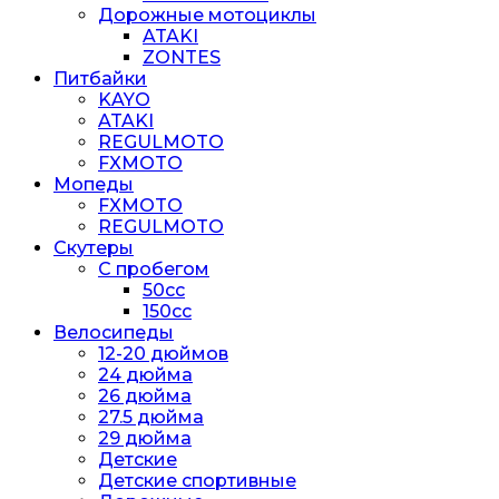
Дорожные мотоциклы
ATAKI
ZONTES
Питбайки
KAYO
ATAKI
REGULMOTO
FXMOTO
Мопеды
FXMOTO
REGULMOTO
Скутеры
С пробегом
50cc
150cc
Велосипеды
12-20 дюймов
24 дюйма
26 дюйма
27.5 дюйма
29 дюйма
Детские
Детские спортивные