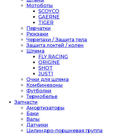
Мотоботы
SCOYCO
GAERNE
TIGER
Перчатки
Рюкзаки
Черепахи / Защита тела
Защита локтей / колен
Шлема
FLY RACING
ORIGINE
SHOT
JUST1
Очки для шлема
Комбинезоны
Футболки
Термобелье
Запчасти
Амортизаторы
Баки
Валы
Датчики
Цилиндро-поршневая группа