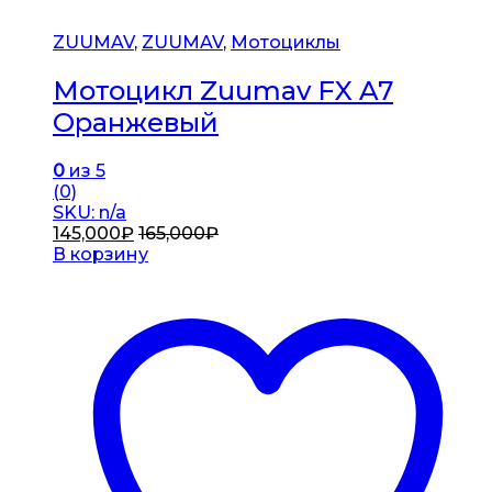
ZUUMAV
,
ZUUMAV
,
Мотоциклы
Мотоцикл Zuumav FX A7
Оранжевый
0
из 5
(0)
SKU: n/a
145,000
₽
165,000
₽
В корзину