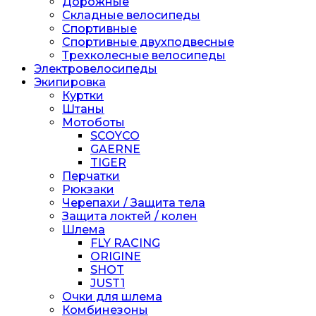
Дорожные
Складные велосипеды
Спортивные
Спортивные двухподвесные
Трехколесные велосипеды
Электровелосипеды
Экипировка
Куртки
Штаны
Мотоботы
SCOYCO
GAERNE
TIGER
Перчатки
Рюкзаки
Черепахи / Защита тела
Защита локтей / колен
Шлема
FLY RACING
ORIGINE
SHOT
JUST1
Очки для шлема
Комбинезоны