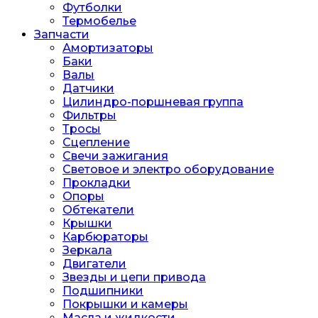
Футболки
Термобелье
Запчасти
Амортизаторы
Баки
Валы
Датчики
Цилиндро-поршневая группа
Фильтры
Тросы
Сцепление
Свечи зажигания
Световое и электро оборудование
Прокладки
Опоры
Обтекатели
Крышки
Карбюраторы
Зеркала
Двигатели
Звезды и цепи привода
Подшипники
Покрышки и камеры
Масла и жидкости