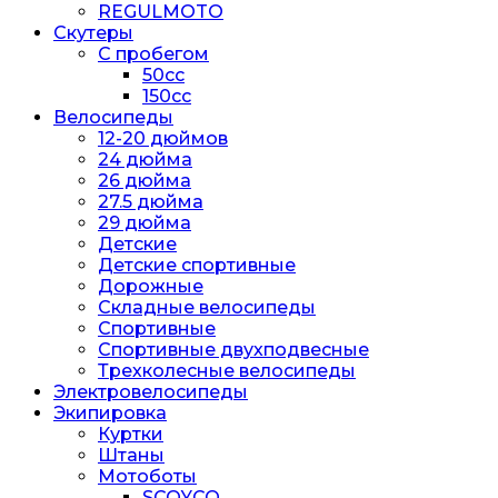
REGULMOTO
Скутеры
С пробегом
50cc
150cc
Велосипеды
12-20 дюймов
24 дюйма
26 дюйма
27.5 дюйма
29 дюйма
Детские
Детские спортивные
Дорожные
Складные велосипеды
Спортивные
Спортивные двухподвесные
Трехколесные велосипеды
Электровелосипеды
Экипировка
Куртки
Штаны
Мотоботы
SCOYCO