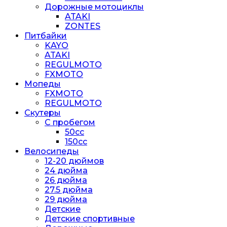
Дорожные мотоциклы
ATAKI
ZONTES
Питбайки
KAYO
ATAKI
REGULMOTO
FXMOTO
Мопеды
FXMOTO
REGULMOTO
Скутеры
С пробегом
50cc
150cc
Велосипеды
12-20 дюймов
24 дюйма
26 дюйма
27.5 дюйма
29 дюйма
Детские
Детские спортивные