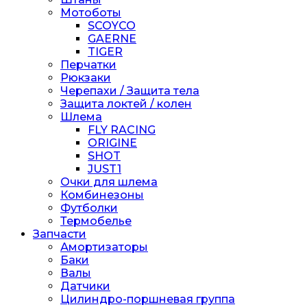
Мотоботы
SCOYCO
GAERNE
TIGER
Перчатки
Рюкзаки
Черепахи / Защита тела
Защита локтей / колен
Шлема
FLY RACING
ORIGINE
SHOT
JUST1
Очки для шлема
Комбинезоны
Футболки
Термобелье
Запчасти
Амортизаторы
Баки
Валы
Датчики
Цилиндро-поршневая группа