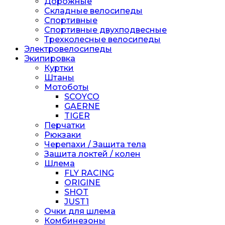
Дорожные
Складные велосипеды
Спортивные
Спортивные двухподвесные
Трехколесные велосипеды
Электровелосипеды
Экипировка
Куртки
Штаны
Мотоботы
SCOYCO
GAERNE
TIGER
Перчатки
Рюкзаки
Черепахи / Защита тела
Защита локтей / колен
Шлема
FLY RACING
ORIGINE
SHOT
JUST1
Очки для шлема
Комбинезоны