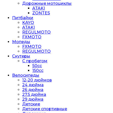
Дорожные мотоциклы
ATAKI
ZONTES
Питбайки
KAYO
ATAKI
REGULMOTO
FXMOTO
Мопеды
FXMOTO
REGULMOTO
Скутеры
С пробегом
50cc
150cc
Велосипеды
12-20 дюймов
24 дюйма
26 дюйма
27.5 дюйма
29 дюйма
Детские
Детские спортивные