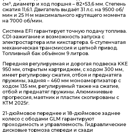
см³, диаметр и ход поршня – 82×53,6 мм. Степень
сжатия 11,6:1. Двигатель выдаёт 31 л.с. на 9500 об/
мин и 25 Н·м максимального крутящего момента
на 7000 об/мин.
Система EFI гарантирует точную подачу топлива.
CDI-зажигание и возможность запуска с
электростартера или кикстартера. 6-ступенчатая
механическая трансмиссия и цепной привод.
Топливный бак объёмом 9 литров.
Передняя регулируемая и дорогая подвеска KKE
950 мм, открытым картриджем, с ходом 300 мм,
имеет регулировку сжатия, отбоя и преднатяга
пружины, задняя – 460 мм моноамортизатор с
ходом 135 мм, регулируемый также на сжатие,
отбой и преднатяг пружины. Алюминиевые
прогрессия, маятник и пластик скопированы с
КТМ 2025г.
21-дюймовое переднее и 18-дюймовое заднее
колесо с ободами GLM гарантируют
проходимость и управляемость. Гидравлические
дисковые тормоза спереди и сзади