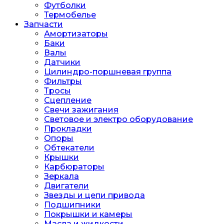
Футболки
Термобелье
Запчасти
Амортизаторы
Баки
Валы
Датчики
Цилиндро-поршневая группа
Фильтры
Тросы
Сцепление
Свечи зажигания
Световое и электро оборудование
Прокладки
Опоры
Обтекатели
Крышки
Карбюраторы
Зеркала
Двигатели
Звезды и цепи привода
Подшипники
Покрышки и камеры
Масла и жидкости