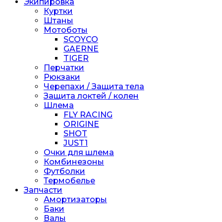
Экипировка
Куртки
Штаны
Мотоботы
SCOYCO
GAERNE
TIGER
Перчатки
Рюкзаки
Черепахи / Защита тела
Защита локтей / колен
Шлема
FLY RACING
ORIGINE
SHOT
JUST1
Очки для шлема
Комбинезоны
Футболки
Термобелье
Запчасти
Амортизаторы
Баки
Валы