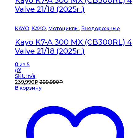
Kayo K7-A 300 MX (CB300RL) 4
Valve 21/18 (2025г.)
KAYO
,
KAYO
,
Мотоциклы
,
Внедорожные
Kayo K7-A 300 MX (CB300RL) 4
Valve 21/18 (2025г.)
0
из 5
(0)
SKU: n/a
239,990
₽
299,990
₽
В корзину