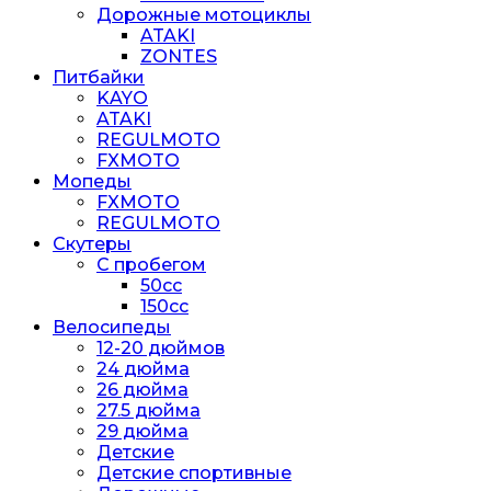
Дорожные мотоциклы
ATAKI
ZONTES
Питбайки
KAYO
ATAKI
REGULMOTO
FXMOTO
Мопеды
FXMOTO
REGULMOTO
Скутеры
С пробегом
50cc
150cc
Велосипеды
12-20 дюймов
24 дюйма
26 дюйма
27.5 дюйма
29 дюйма
Детские
Детские спортивные