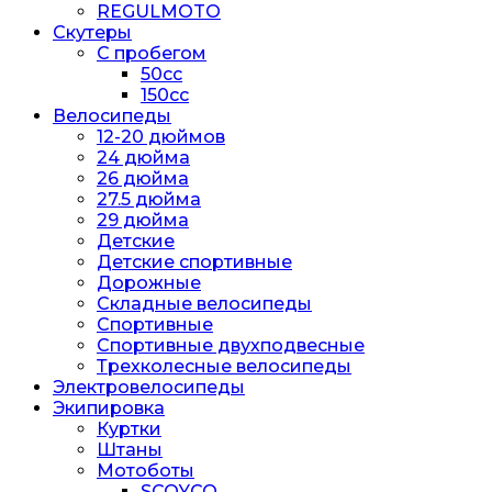
REGULMOTO
Скутеры
С пробегом
50cc
150cc
Велосипеды
12-20 дюймов
24 дюйма
26 дюйма
27.5 дюйма
29 дюйма
Детские
Детские спортивные
Дорожные
Складные велосипеды
Спортивные
Спортивные двухподвесные
Трехколесные велосипеды
Электровелосипеды
Экипировка
Куртки
Штаны
Мотоботы
SCOYCO