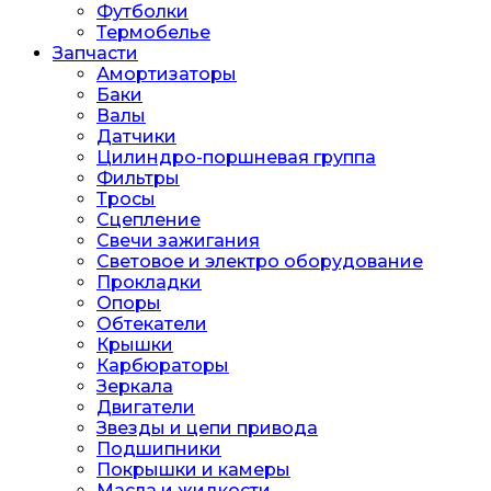
Футболки
Термобелье
Запчасти
Амортизаторы
Баки
Валы
Датчики
Цилиндро-поршневая группа
Фильтры
Тросы
Сцепление
Свечи зажигания
Световое и электро оборудование
Прокладки
Опоры
Обтекатели
Крышки
Карбюраторы
Зеркала
Двигатели
Звезды и цепи привода
Подшипники
Покрышки и камеры
Масла и жидкости