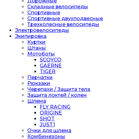
Дорожные
Складные велосипеды
Спортивные
Спортивные двухподвесные
Трехколесные велосипеды
Электровелосипеды
Экипировка
Куртки
Штаны
Мотоботы
SCOYCO
GAERNE
TIGER
Перчатки
Рюкзаки
Черепахи / Защита тела
Защита локтей / колен
Шлема
FLY RACING
ORIGINE
SHOT
JUST1
Очки для шлема
Комбинезоны