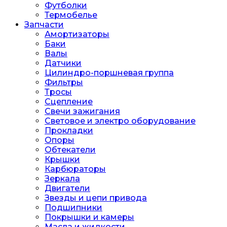
Футболки
Термобелье
Запчасти
Амортизаторы
Баки
Валы
Датчики
Цилиндро-поршневая группа
Фильтры
Тросы
Сцепление
Свечи зажигания
Световое и электро оборудование
Прокладки
Опоры
Обтекатели
Крышки
Карбюраторы
Зеркала
Двигатели
Звезды и цепи привода
Подшипники
Покрышки и камеры
Масла и жидкости