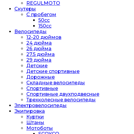
REGULMOTO
Скутеры
С пробегом
50cc
150cc
Велосипеды
12-20 дюймов
24 дюйма
26 дюйма
27.5 дюйма
29 дюйма
Детские
Детские спортивные
Дорожные
Складные велосипеды
Спортивные
Спортивные двухподвесные
Трехколесные велосипеды
Электровелосипеды
Экипировка
Куртки
Штаны
Мотоботы
SCOYCO