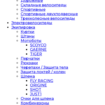
Дорожные
Складные велосипеды
Спортивные
Спортивные двухподвесные
Трехколесные велосипеды
Электровелосипеды
Экипировка
Куртки
Штаны
Мотоботы
SCOYCO
GAERNE
TIGER
Перчатки
Рюкзаки
Черепахи / Защита тела
Защита локтей / колен
Шлема
FLY RACING
ORIGINE
SHOT
JUST1
Очки для шлема
Комбинезоны