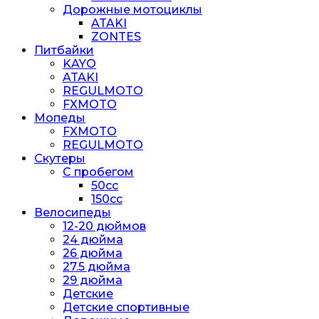
Дорожные мотоциклы
ATAKI
ZONTES
Питбайки
KAYO
ATAKI
REGULMOTO
FXMOTO
Мопеды
FXMOTO
REGULMOTO
Скутеры
С пробегом
50cc
150cc
Велосипеды
12-20 дюймов
24 дюйма
26 дюйма
27.5 дюйма
29 дюйма
Детские
Детские спортивные