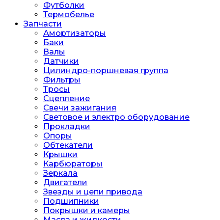
Футболки
Термобелье
Запчасти
Амортизаторы
Баки
Валы
Датчики
Цилиндро-поршневая группа
Фильтры
Тросы
Сцепление
Свечи зажигания
Световое и электро оборудование
Прокладки
Опоры
Обтекатели
Крышки
Карбюраторы
Зеркала
Двигатели
Звезды и цепи привода
Подшипники
Покрышки и камеры
Масла и жидкости