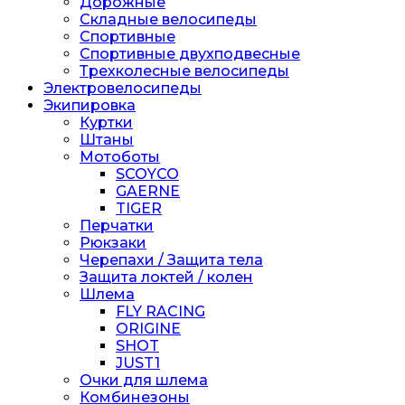
Дорожные
Складные велосипеды
Спортивные
Спортивные двухподвесные
Трехколесные велосипеды
Электровелосипеды
Экипировка
Куртки
Штаны
Мотоботы
SCOYCO
GAERNE
TIGER
Перчатки
Рюкзаки
Черепахи / Защита тела
Защита локтей / колен
Шлема
FLY RACING
ORIGINE
SHOT
JUST1
Очки для шлема
Комбинезоны