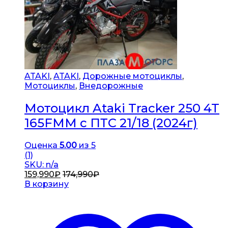
ATAKI
,
ATAKI
,
Дорожные мотоциклы
,
Мотоциклы
,
Внедорожные
Мотоцикл Ataki Tracker 250 4T
165FMM с ПТС 21/18 (2024г)
Оценка
5.00
из 5
(1)
SKU: n/a
159,990
₽
174,990
₽
В корзину