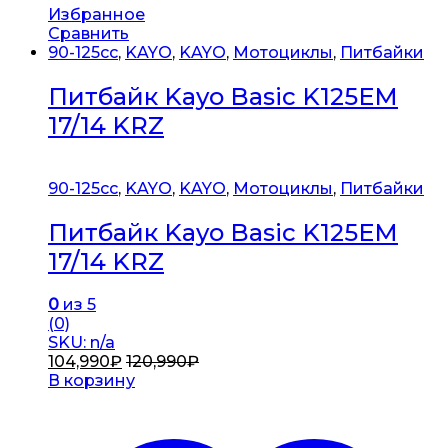
Избранное
Сравнить
90-125cc
,
KAYO
,
KAYO
,
Мотоциклы
,
Питбайки
Питбайк Kayo Basic K125EM
17/14 KRZ
90-125cc
,
KAYO
,
KAYO
,
Мотоциклы
,
Питбайки
Питбайк Kayo Basic K125EM
17/14 KRZ
0
из 5
(0)
SKU: n/a
104,990
₽
120,990
₽
В корзину