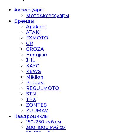
Аксессуары
МотоАксессуары
Бренды
Apakani
ATAKI
FXMOTO
GR
GROZA
Hengjian
JHL
KAYO
KEWS
Mikilon
Progasi
REGULMOTO
STN
TRX
ZONTES
ZUUMAV
Квадроциклы
150-250 куб.см
300-1000 куб.см