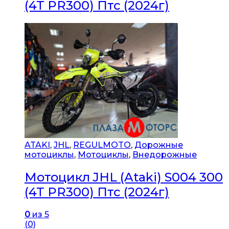
(4T PR300) Птс (2024г)
ATAKI
,
JHL
,
REGULMOTO
,
Дорожные
мотоциклы
,
Мотоциклы
,
Внедорожные
Мотоцикл JHL (Ataki) S004 300
(4T PR300) Птс (2024г)
0
из 5
(0)