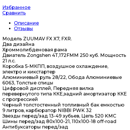
Избранное
Сравнить
Описание
Отзывы
Модель ZUUMAV FX X7, FXR.
Два дизайна
Хроммолибденовая рама
Двиатель Zongshen 4Т,172FMM 250 куб. Мощность
21 л.с.
Коробка 5-МКПП, воздушное охлаждение,
электро и кикстартер
Алюминиевый руль 28/22, Обода Алюминиевые
6063, Толстые спицы
Цифровой дисплей, Передняя вилка
перевернутого типа ККЕ,задний амортизатор ККЕ
с прогрессией
Черный толстостенный топливный бак емкостью
9 литров, карбюратор NIBBI PWK 32
Звезды перед/зад 13-49 зубьев, Цепь 520 KMC
Шины перед/зад 80х100-21, 110х100-18 off-road
Антибуксаторы перед/зад