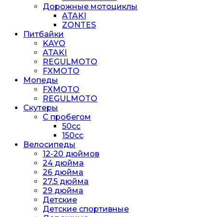
Дорожные мотоциклы
ATAKI
ZONTES
Питбайки
KAYO
ATAKI
REGULMOTO
FXMOTO
Мопеды
FXMOTO
REGULMOTO
Скутеры
С пробегом
50cc
150cc
Велосипеды
12-20 дюймов
24 дюйма
26 дюйма
27.5 дюйма
29 дюйма
Детские
Детские спортивные