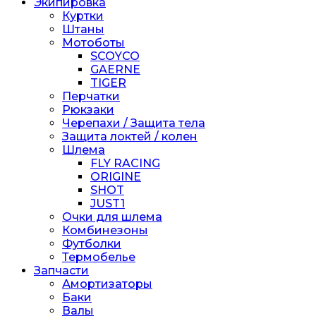
Экипировка
Куртки
Штаны
Мотоботы
SCOYCO
GAERNE
TIGER
Перчатки
Рюкзаки
Черепахи / Защита тела
Защита локтей / колен
Шлема
FLY RACING
ORIGINE
SHOT
JUST1
Очки для шлема
Комбинезоны
Футболки
Термобелье
Запчасти
Амортизаторы
Баки
Валы