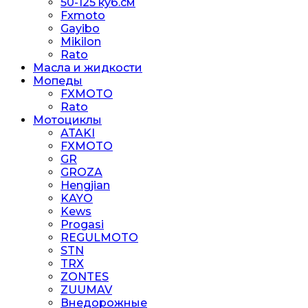
50-125 куб.см
Fxmoto
Gayibo
Mikilon
Rato
Масла и жидкости
Мопеды
FXMOTO
Rato
Мотоциклы
ATAKI
FXMOTO
GR
GROZA
Hengjian
KAYO
Kews
Progasi
REGULMOTO
STN
TRX
ZONTES
ZUUMAV
Внедорожные