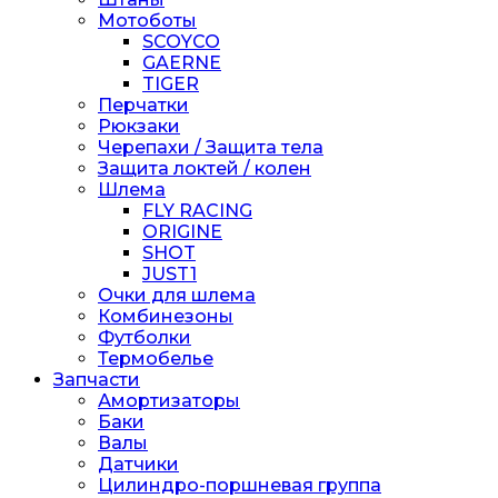
Мотоботы
SCOYCO
GAERNE
TIGER
Перчатки
Рюкзаки
Черепахи / Защита тела
Защита локтей / колен
Шлема
FLY RACING
ORIGINE
SHOT
JUST1
Очки для шлема
Комбинезоны
Футболки
Термобелье
Запчасти
Амортизаторы
Баки
Валы
Датчики
Цилиндро-поршневая группа