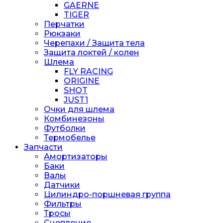
GAERNE
TIGER
Перчатки
Рюкзаки
Черепахи / Защита тела
Защита локтей / колен
Шлема
FLY RACING
ORIGINE
SHOT
JUST1
Очки для шлема
Комбинезоны
Футболки
Термобелье
Запчасти
Амортизаторы
Баки
Валы
Датчики
Цилиндро-поршневая группа
Фильтры
Тросы
Сцепление