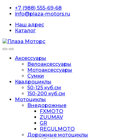
Перейти
перейти
+7 (988) 555-69-68
к
к
info@plaza-motors.ru
навигации
содержанию
Наш адрес
Каталог
Аксессуары
Велоаксессуары
Мотоаксессуары
Сумки
Квадроциклы
50-125 куб.см
150-200 куб.см
Мотоциклы
Внедорожные
FXMOTO
ZUUMAV
GR
REGULMOTO
Дорожные мотоциклы