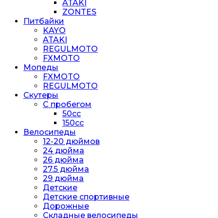
ATAKI
ZONTES
Питбайки
KAYO
ATAKI
REGULMOTO
FXMOTO
Мопеды
FXMOTO
REGULMOTO
Скутеры
С пробегом
50cc
150cc
Велосипеды
12-20 дюймов
24 дюйма
26 дюйма
27.5 дюйма
29 дюйма
Детские
Детские спортивные
Дорожные
Складные велосипеды