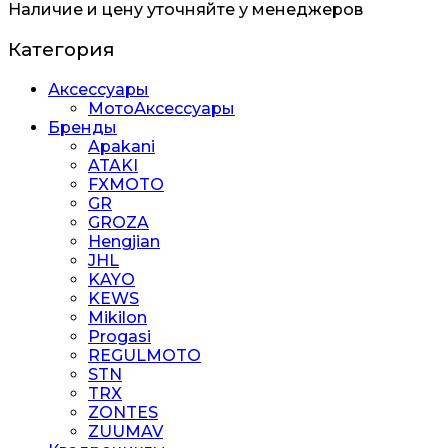
Наличие и цену уточняйте у менеджеров
Категория
Аксессуары
МотоАксессуары
Бренды
Apakani
ATAKI
FXMOTO
GR
GROZA
Hengjian
JHL
KAYO
KEWS
Mikilon
Progasi
REGULMOTO
STN
TRX
ZONTES
ZUUMAV