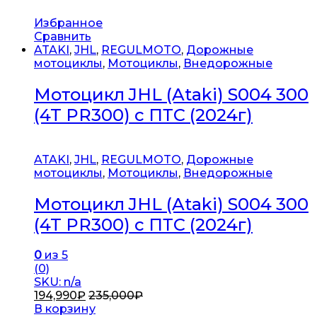
Избранное
Сравнить
ATAKI
,
JHL
,
REGULMOTO
,
Дорожные
мотоциклы
,
Мотоциклы
,
Внедорожные
Мотоцикл JHL (Ataki) S004 300
(4T PR300) с ПТС (2024г)
ATAKI
,
JHL
,
REGULMOTO
,
Дорожные
мотоциклы
,
Мотоциклы
,
Внедорожные
Мотоцикл JHL (Ataki) S004 300
(4T PR300) с ПТС (2024г)
0
из 5
(0)
SKU: n/a
194,990
₽
235,000
₽
В корзину