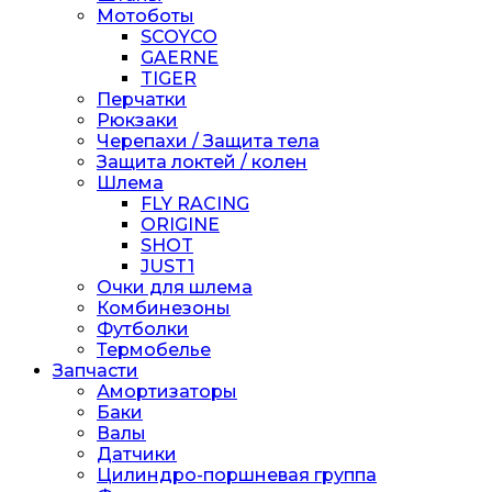
Мотоботы
SCOYCO
GAERNE
TIGER
Перчатки
Рюкзаки
Черепахи / Защита тела
Защита локтей / колен
Шлема
FLY RACING
ORIGINE
SHOT
JUST1
Очки для шлема
Комбинезоны
Футболки
Термобелье
Запчасти
Амортизаторы
Баки
Валы
Датчики
Цилиндро-поршневая группа