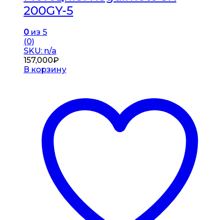
200GY-5
0
из 5
(0)
SKU: n/a
157,000
₽
В корзину