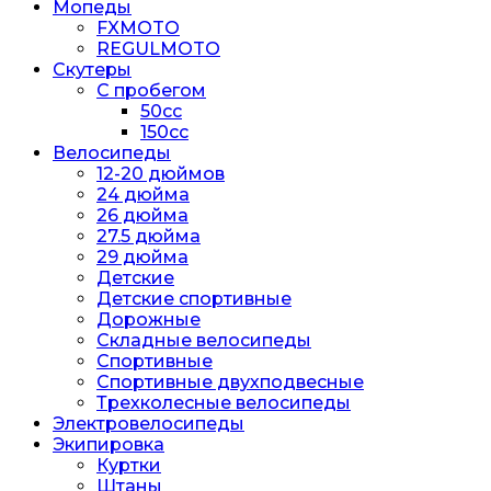
Мопеды
FXMOTO
REGULMOTO
Скутеры
С пробегом
50cc
150cc
Велосипеды
12-20 дюймов
24 дюйма
26 дюйма
27.5 дюйма
29 дюйма
Детские
Детские спортивные
Дорожные
Складные велосипеды
Спортивные
Спортивные двухподвесные
Трехколесные велосипеды
Электровелосипеды
Экипировка
Куртки
Штаны