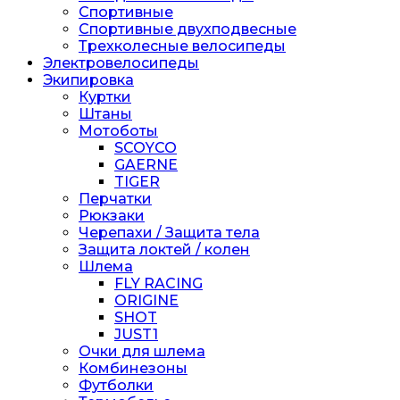
Спортивные
Спортивные двухподвесные
Трехколесные велосипеды
Электровелосипеды
Экипировка
Куртки
Штаны
Мотоботы
SCOYCO
GAERNE
TIGER
Перчатки
Рюкзаки
Черепахи / Защита тела
Защита локтей / колен
Шлема
FLY RACING
ORIGINE
SHOT
JUST1
Очки для шлема
Комбинезоны
Футболки