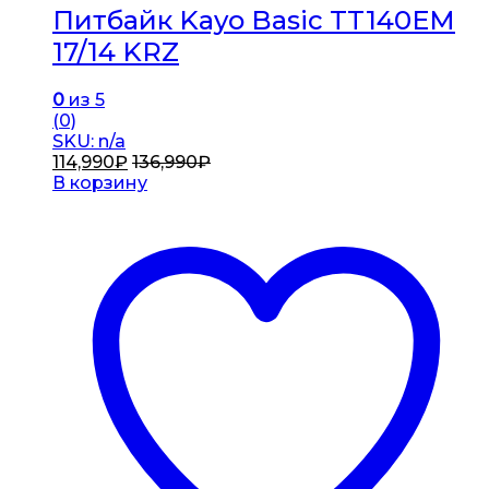
Питбайк Kayo Basic TT140EM
17/14 KRZ
0
из 5
(0)
SKU: n/a
114,990
₽
136,990
₽
В корзину