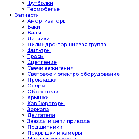
Футболки
Термобелье
Запчасти
Амортизаторы
Баки
Валы
Датчики
Цилиндро-поршневая группа
Фильтры
Тросы
Сцепление
Свечи зажигания
Световое и электро оборудование
Прокладки
Опоры
Обтекатели
Крышки
Карбюраторы
Зеркала
Двигатели
Звезды и цепи привода
Подшипники
Покрышки и камеры
Масла и жидкости