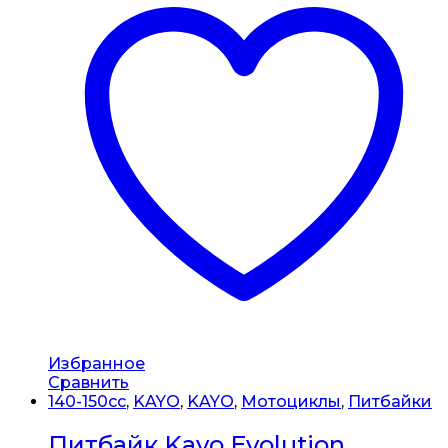
Избранное
Сравнить
140-150сс
,
KAYO
,
KAYO
,
Мотоциклы
,
Питбайки
Питбайк Kayo Evolution