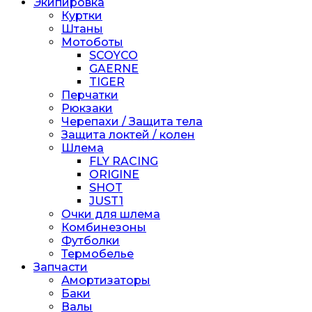
Экипировка
Куртки
Штаны
Мотоботы
SCOYCO
GAERNE
TIGER
Перчатки
Рюкзаки
Черепахи / Защита тела
Защита локтей / колен
Шлема
FLY RACING
ORIGINE
SHOT
JUST1
Очки для шлема
Комбинезоны
Футболки
Термобелье
Запчасти
Амортизаторы
Баки
Валы