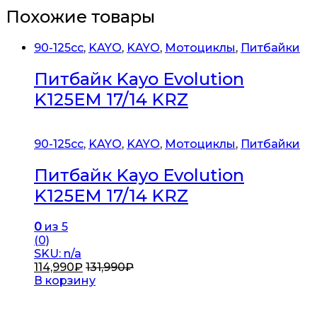
Похожие товары
90-125cc
,
KAYO
,
KAYO
,
Мотоциклы
,
Питбайки
Питбайк Kayo Evolution
K125EM 17/14 KRZ
90-125cc
,
KAYO
,
KAYO
,
Мотоциклы
,
Питбайки
Питбайк Kayo Evolution
K125EM 17/14 KRZ
0
из 5
(0)
SKU: n/a
114,990
₽
131,990
₽
В корзину