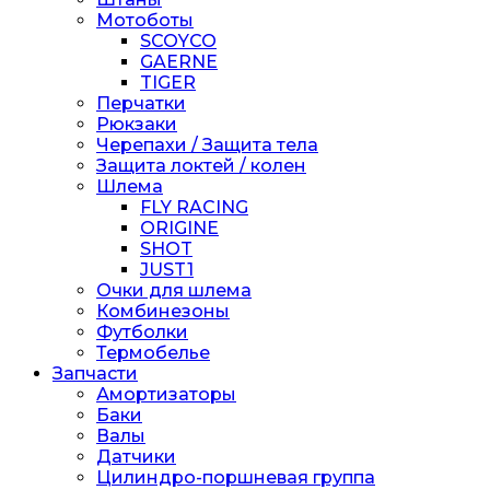
Мотоботы
SCOYCO
GAERNE
TIGER
Перчатки
Рюкзаки
Черепахи / Защита тела
Защита локтей / колен
Шлема
FLY RACING
ORIGINE
SHOT
JUST1
Очки для шлема
Комбинезоны
Футболки
Термобелье
Запчасти
Амортизаторы
Баки
Валы
Датчики
Цилиндро-поршневая группа