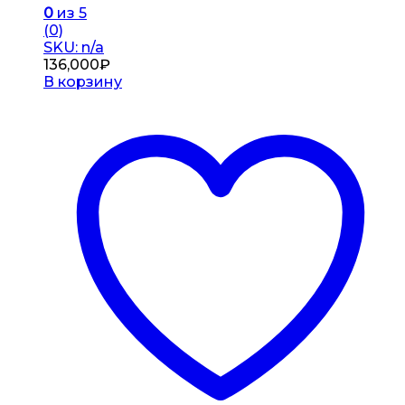
0
из 5
(0)
SKU: n/a
136,000
₽
В корзину