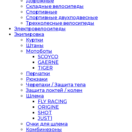
Дорожные
Складные велосипеды
Спортивные
Спортивные двухподвесные
Трехколесные велосипеды
Электровелосипеды
Экипировка
Куртки
Штаны
Мотоботы
SCOYCO
GAERNE
TIGER
Перчатки
Рюкзаки
Черепахи / Защита тела
Защита локтей / колен
Шлема
FLY RACING
ORIGINE
SHOT
JUST1
Очки для шлема
Комбинезоны