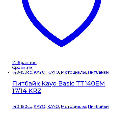
Избранное
Сравнить
140-150сс
,
KAYO
,
KAYO
,
Мотоциклы
,
Питбайки
Питбайк Kayo Basic TT140EM
17/14 KRZ
140-150сс
,
KAYO
,
KAYO
,
Мотоциклы
,
Питбайки