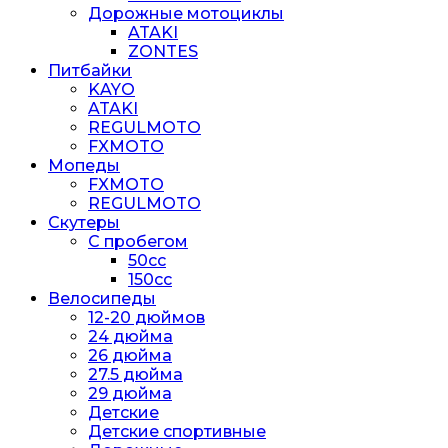
Дорожные мотоциклы
ATAKI
ZONTES
Питбайки
KAYO
ATAKI
REGULMOTO
FXMOTO
Мопеды
FXMOTO
REGULMOTO
Скутеры
С пробегом
50cc
150cc
Велосипеды
12-20 дюймов
24 дюйма
26 дюйма
27.5 дюйма
29 дюйма
Детские
Детские спортивные