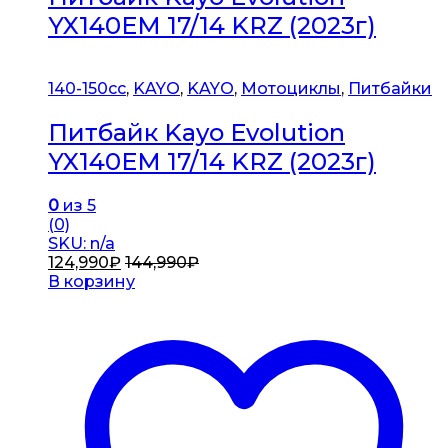
YX140EM 17/14 KRZ (2023г)
140-150сс
,
KAYO
,
KAYO
,
Мотоциклы
,
Питбайки
Питбайк Kayo Evolution
YX140EM 17/14 KRZ (2023г)
0
из 5
(0)
SKU: n/a
124,990
₽
144,990
₽
В корзину