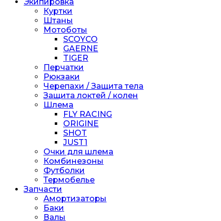
Экипировка
Куртки
Штаны
Мотоботы
SCOYCO
GAERNE
TIGER
Перчатки
Рюкзаки
Черепахи / Защита тела
Защита локтей / колен
Шлема
FLY RACING
ORIGINE
SHOT
JUST1
Очки для шлема
Комбинезоны
Футболки
Термобелье
Запчасти
Амортизаторы
Баки
Валы