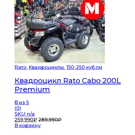
Rato
,
Квадроциклы
,
150-250 куб.см
Квадроцикл Rato Cabo 200L
Premium
0
из 5
(0)
SKU: n/a
259,990
₽
289,990
₽
В корзину