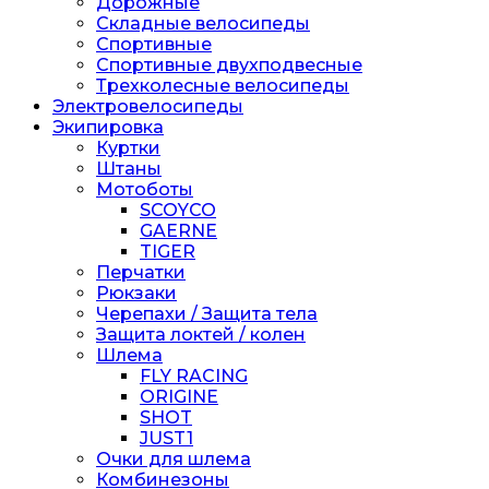
Дорожные
Складные велосипеды
Спортивные
Спортивные двухподвесные
Трехколесные велосипеды
Электровелосипеды
Экипировка
Куртки
Штаны
Мотоботы
SCOYCO
GAERNE
TIGER
Перчатки
Рюкзаки
Черепахи / Защита тела
Защита локтей / колен
Шлема
FLY RACING
ORIGINE
SHOT
JUST1
Очки для шлема
Комбинезоны