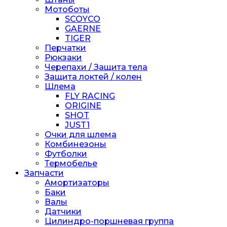
Мотоботы
SCOYCO
GAERNE
TIGER
Перчатки
Рюкзаки
Черепахи / Защита тела
Защита локтей / колен
Шлема
FLY RACING
ORIGINE
SHOT
JUST1
Очки для шлема
Комбинезоны
Футболки
Термобелье
Запчасти
Амортизаторы
Баки
Валы
Датчики
Цилиндро-поршневая группа