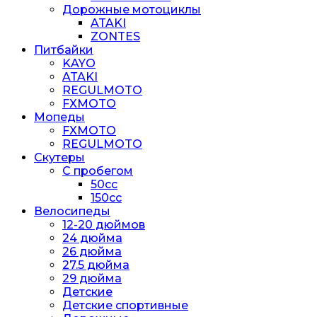
Дорожные мотоциклы
ATAKI
ZONTES
Питбайки
KAYO
ATAKI
REGULMOTO
FXMOTO
Мопеды
FXMOTO
REGULMOTO
Скутеры
С пробегом
50cc
150cc
Велосипеды
12-20 дюймов
24 дюйма
26 дюйма
27.5 дюйма
29 дюйма
Детские
Детские спортивные