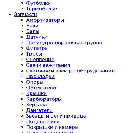
Футболки
Термобелье
Запчасти
Амортизаторы
Баки
Валы
Датчики
Цилиндро-поршневая группа
Фильтры
Тросы
Сцепление
Свечи зажигания
Световое и электро оборудование
Прокладки
Опоры
Обтекатели
Крышки
Карбюраторы
Зеркала
Двигатели
Звезды и цепи привода
Подшипники
Покрышки и камеры
Масла и жидкости