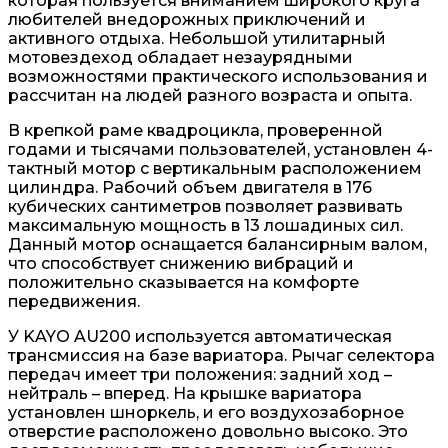
которая пользуется вниманием широкого круга
любителей внедорожных приключений и
активного отдыха. Небольшой утилитарный
мотовездеход обладает незаурядными
возможностями практического использования и
рассчитан на людей разного возраста и опыта.
В крепкой раме квадроцикла, проверенной
годами и тысячами пользователей, установлен 4-
тактный мотор с вертикальным расположением
цилиндра. Рабочий объем двигателя в 176
кубических сантиметров позволяет развивать
максимальную мощность в 13 лошадиных сил.
Данный мотор оснащается балансирным валом,
что способствует снижению вибраций и
положительно сказывается на комфорте
передвижения.
У KAYO AU200 используется автоматическая
трансмиссия на базе вариатора. Рычаг селектора
передач имеет три положения: задний ход –
нейтраль – вперед. На крышке вариатора
установлен шноркель, и его воздухозаборное
отверстие расположено довольно высоко. Это