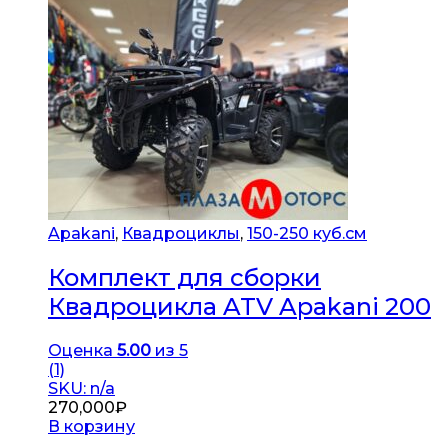
Apakani
,
Квадроциклы
,
150-250 куб.см
Комплект для сборки
Квадроцикла ATV Apakani 200
Оценка
5.00
из 5
(1)
SKU: n/a
270,000
₽
В корзину