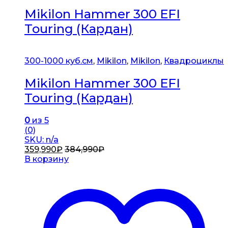
Mikilon Hammer 300 EFI
Touring (Кардан)
300-1000 куб.см
,
Mikilon
,
Mikilon
,
Квадроциклы
Mikilon Hammer 300 EFI
Touring (Кардан)
0
из 5
(0)
SKU: n/a
359,990
₽
384,990
₽
В корзину