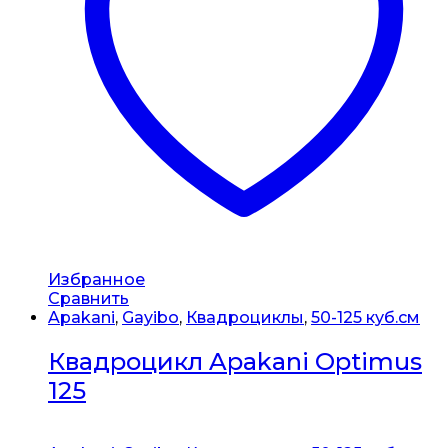
Избранное
Сравнить
Apakani
,
Gayibo
,
Квадроциклы
,
50-125 куб.см
Квадроцикл Apakani Optimus
125