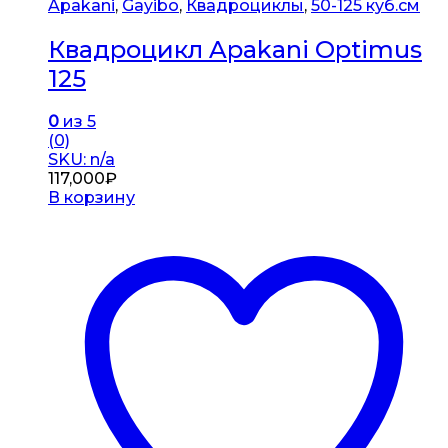
Apakani
,
Gayibo
,
Квадроциклы
,
50-125 куб.см
Квадроцикл Apakani Optimus
125
0
из 5
(0)
SKU: n/a
117,000
₽
В корзину