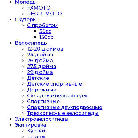
Мопеды
FXMOTO
REGULMOTO
Скутеры
С пробегом
50cc
150cc
Велосипеды
12-20 дюймов
24 дюйма
26 дюйма
27.5 дюйма
29 дюйма
Детские
Детские спортивные
Дорожные
Складные велосипеды
Спортивные
Спортивные двухподвесные
Трехколесные велосипеды
Электровелосипеды
Экипировка
Куртки
Штаны