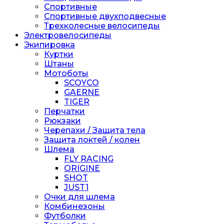
Спортивные
Спортивные двухподвесные
Трехколесные велосипеды
Электровелосипеды
Экипировка
Куртки
Штаны
Мотоботы
SCOYCO
GAERNE
TIGER
Перчатки
Рюкзаки
Черепахи / Защита тела
Защита локтей / колен
Шлема
FLY RACING
ORIGINE
SHOT
JUST1
Очки для шлема
Комбинезоны
Футболки