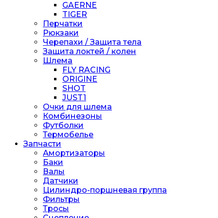
GAERNE
TIGER
Перчатки
Рюкзаки
Черепахи / Защита тела
Защита локтей / колен
Шлема
FLY RACING
ORIGINE
SHOT
JUST1
Очки для шлема
Комбинезоны
Футболки
Термобелье
Запчасти
Амортизаторы
Баки
Валы
Датчики
Цилиндро-поршневая группа
Фильтры
Тросы
Сцепление