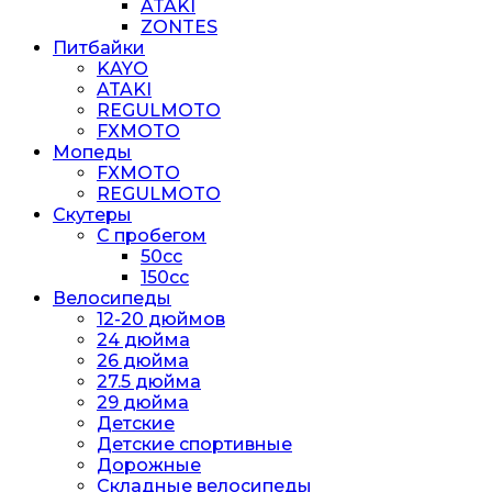
ATAKI
ZONTES
Питбайки
KAYO
ATAKI
REGULMOTO
FXMOTO
Мопеды
FXMOTO
REGULMOTO
Скутеры
С пробегом
50cc
150cc
Велосипеды
12-20 дюймов
24 дюйма
26 дюйма
27.5 дюйма
29 дюйма
Детские
Детские спортивные
Дорожные
Складные велосипеды