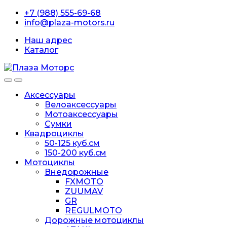
Перейти
перейти
+7 (988) 555-69-68
к
к
info@plaza-motors.ru
навигации
содержанию
Наш адрес
Каталог
Аксессуары
Велоаксессуары
Мотоаксессуары
Сумки
Квадроциклы
50-125 куб.см
150-200 куб.см
Мотоциклы
Внедорожные
FXMOTO
ZUUMAV
GR
REGULMOTO
Дорожные мотоциклы