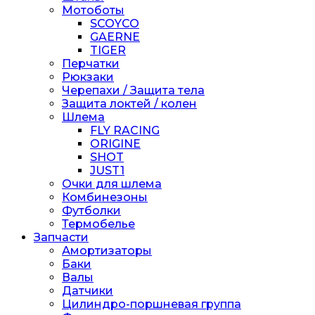
Мотоботы
SCOYCO
GAERNE
TIGER
Перчатки
Рюкзаки
Черепахи / Защита тела
Защита локтей / колен
Шлема
FLY RACING
ORIGINE
SHOT
JUST1
Очки для шлема
Комбинезоны
Футболки
Термобелье
Запчасти
Амортизаторы
Баки
Валы
Датчики
Цилиндро-поршневая группа