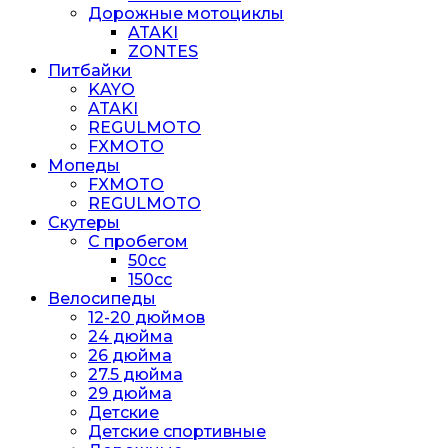
Дорожные мотоциклы
ATAKI
ZONTES
Питбайки
KAYO
ATAKI
REGULMOTO
FXMOTO
Мопеды
FXMOTO
REGULMOTO
Скутеры
С пробегом
50cc
150cc
Велосипеды
12-20 дюймов
24 дюйма
26 дюйма
27.5 дюйма
29 дюйма
Детские
Детские спортивные