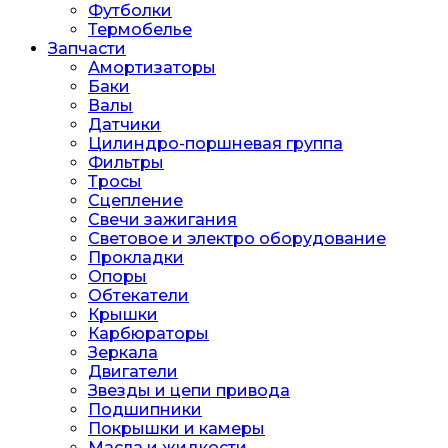
Футболки
Термобелье
Запчасти
Амортизаторы
Баки
Валы
Датчики
Цилиндро-поршневая группа
Фильтры
Тросы
Сцепление
Свечи зажигания
Световое и электро оборудование
Прокладки
Опоры
Обтекатели
Крышки
Карбюраторы
Зеркала
Двигатели
Звезды и цепи привода
Подшипники
Покрышки и камеры
Масла и жидкости