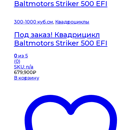
Baltmotors Striker 500 EFI
300-1000 куб.см
,
Квадроциклы
Под заказ! Квадрицикл
Baltmotors Striker 500 EFI
0
из 5
(0)
SKU: n/a
679,900
₽
В корзину