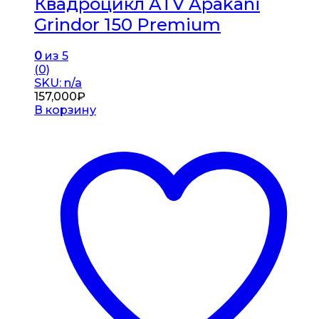
Квадроцикл ATV Apakani
Grindor 150 Premium
0
из 5
(0)
SKU: n/a
157,000
₽
В корзину