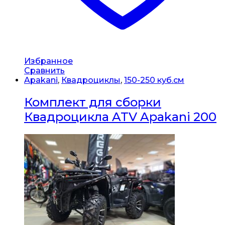
Избранное
Сравнить
Apakani
,
Квадроциклы
,
150-250 куб.см
Комплект для сборки
Квадроцикла ATV Apakani 200