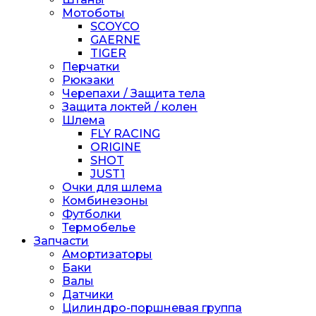
Мотоботы
SCOYCO
GAERNE
TIGER
Перчатки
Рюкзаки
Черепахи / Защита тела
Защита локтей / колен
Шлема
FLY RACING
ORIGINE
SHOT
JUST1
Очки для шлема
Комбинезоны
Футболки
Термобелье
Запчасти
Амортизаторы
Баки
Валы
Датчики
Цилиндро-поршневая группа