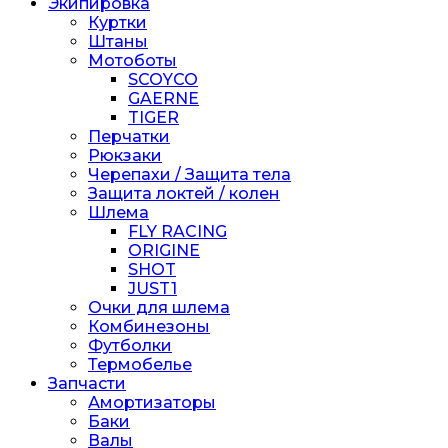
Экипировка
Куртки
Штаны
Мотоботы
SCOYCO
GAERNE
TIGER
Перчатки
Рюкзаки
Черепахи / Защита тела
Защита локтей / колен
Шлема
FLY RACING
ORIGINE
SHOT
JUST1
Очки для шлема
Комбинезоны
Футболки
Термобелье
Запчасти
Амортизаторы
Баки
Валы