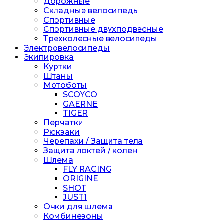
Дорожные
Складные велосипеды
Спортивные
Спортивные двухподвесные
Трехколесные велосипеды
Электровелосипеды
Экипировка
Куртки
Штаны
Мотоботы
SCOYCO
GAERNE
TIGER
Перчатки
Рюкзаки
Черепахи / Защита тела
Защита локтей / колен
Шлема
FLY RACING
ORIGINE
SHOT
JUST1
Очки для шлема
Комбинезоны