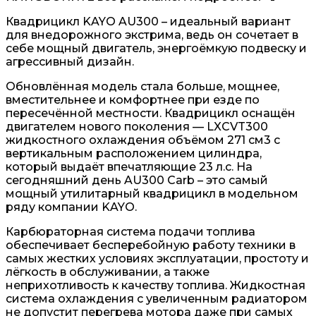
Квадрицикл KAYO AU300 – идеальный вариант
для внедорожного экстрима, ведь он сочетает в
себе мощный двигатель, энергоёмкую подвеску и
агрессивный дизайн.
Обновлённая модель стала больше, мощнее,
вместительнее и комфортнее при езде по
пересечённой местности. Квадрицикл оснащён
двигателем нового поколения — LXCVT300
жидкостного охлаждения объёмом 271 см3 с
вертикальным расположением цилиндра,
который выдаёт впечатляющие 23 л.с. На
сегодняшний день AU300 Carb – это самый
мощный утилитарный квадрицикл в модельном
ряду компании KAYO.
Карбюраторная система подачи топлива
обеспечивает бесперебойную работу техники в
самых жестких условиях эксплуатации, простоту и
лёгкость в обслуживании, а также
неприхотливость к качеству топлива. Жидкостная
система охлаждения с увеличенным радиатором
не допустит перегрева мотора даже при самых