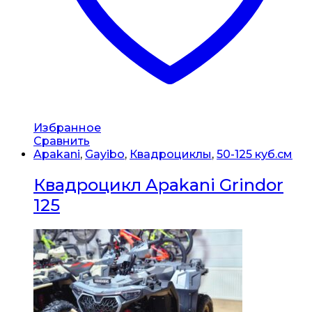
Избранное
Сравнить
Apakani
,
Gayibo
,
Квадроциклы
,
50-125 куб.см
Квадроцикл Apakani Grindor
125