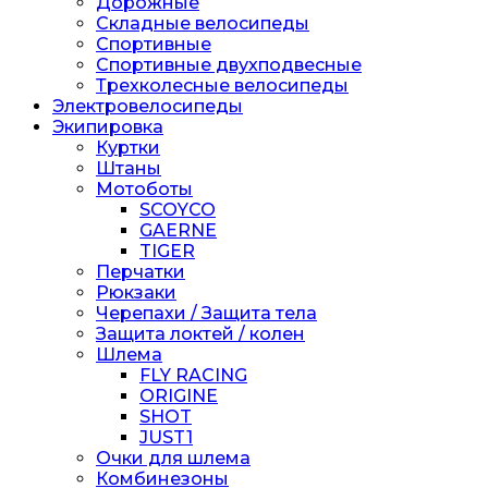
Дорожные
Складные велосипеды
Спортивные
Спортивные двухподвесные
Трехколесные велосипеды
Электровелосипеды
Экипировка
Куртки
Штаны
Мотоботы
SCOYCO
GAERNE
TIGER
Перчатки
Рюкзаки
Черепахи / Защита тела
Защита локтей / колен
Шлема
FLY RACING
ORIGINE
SHOT
JUST1
Очки для шлема
Комбинезоны