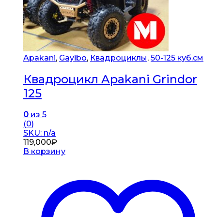
Apakani
,
Gayibo
,
Квадроциклы
,
50-125 куб.см
Квадроцикл Apakani Grindor
125
0
из 5
(0)
SKU: n/a
119,000
₽
В корзину