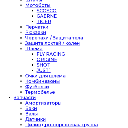
Мотоботы
SCOYCO
GAERNE
TIGER
Перчатки
Рюкзаки
Черепахи / Защита тела
Защита локтей / колен
Шлема
FLY RACING
ORIGINE
SHOT
JUST1
Очки для шлема
Комбинезоны
Футболки
Термобелье
Запчасти
Амортизаторы
Баки
Валы
Датчики
Цилиндро-поршневая группа