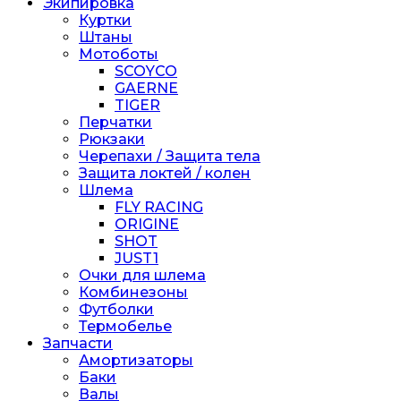
Экипировка
Куртки
Штаны
Мотоботы
SCOYCO
GAERNE
TIGER
Перчатки
Рюкзаки
Черепахи / Защита тела
Защита локтей / колен
Шлема
FLY RACING
ORIGINE
SHOT
JUST1
Очки для шлема
Комбинезоны
Футболки
Термобелье
Запчасти
Амортизаторы
Баки
Валы