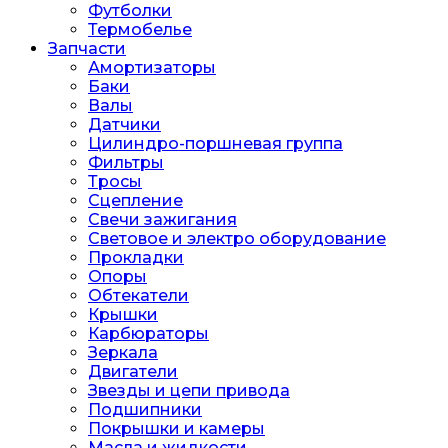
Футболки
Термобелье
Запчасти
Амортизаторы
Баки
Валы
Датчики
Цилиндро-поршневая группа
Фильтры
Тросы
Сцепление
Свечи зажигания
Световое и электро оборудование
Прокладки
Опоры
Обтекатели
Крышки
Карбюраторы
Зеркала
Двигатели
Звезды и цепи привода
Подшипники
Покрышки и камеры
Масла и жидкости