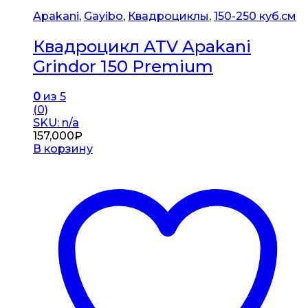
Apakani
,
Gayibo
,
Квадроциклы
,
150-250 куб.см
Квадроцикл ATV Apakani
Grindor 150 Premium
0
из 5
(0)
SKU: n/a
157,000
₽
В корзину