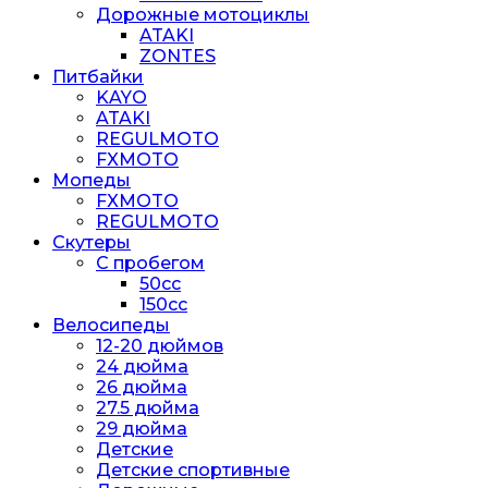
Дорожные мотоциклы
ATAKI
ZONTES
Питбайки
KAYO
ATAKI
REGULMOTO
FXMOTO
Мопеды
FXMOTO
REGULMOTO
Скутеры
С пробегом
50cc
150cc
Велосипеды
12-20 дюймов
24 дюйма
26 дюйма
27.5 дюйма
29 дюйма
Детские
Детские спортивные