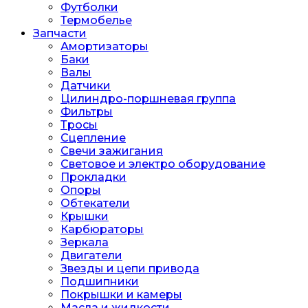
Футболки
Термобелье
Запчасти
Амортизаторы
Баки
Валы
Датчики
Цилиндро-поршневая группа
Фильтры
Тросы
Сцепление
Свечи зажигания
Световое и электро оборудование
Прокладки
Опоры
Обтекатели
Крышки
Карбюраторы
Зеркала
Двигатели
Звезды и цепи привода
Подшипники
Покрышки и камеры
Масла и жидкости