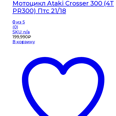
Мотоцикл Ataki Crosser 300 (4T
PR300) Птс 21/18
0
из 5
(0)
SKU: n/a
199,990
₽
В корзину