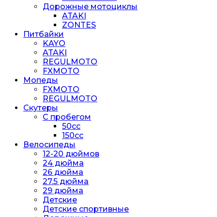
Дорожные мотоциклы
ATAKI
ZONTES
Питбайки
KAYO
ATAKI
REGULMOTO
FXMOTO
Мопеды
FXMOTO
REGULMOTO
Скутеры
С пробегом
50cc
150cc
Велосипеды
12-20 дюймов
24 дюйма
26 дюйма
27.5 дюйма
29 дюйма
Детские
Детские спортивные