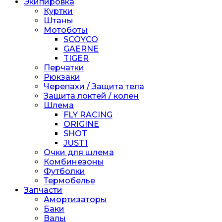
Экипировка
Куртки
Штаны
Мотоботы
SCOYCO
GAERNE
TIGER
Перчатки
Рюкзаки
Черепахи / Защита тела
Защита локтей / колен
Шлема
FLY RACING
ORIGINE
SHOT
JUST1
Очки для шлема
Комбинезоны
Футболки
Термобелье
Запчасти
Амортизаторы
Баки
Валы