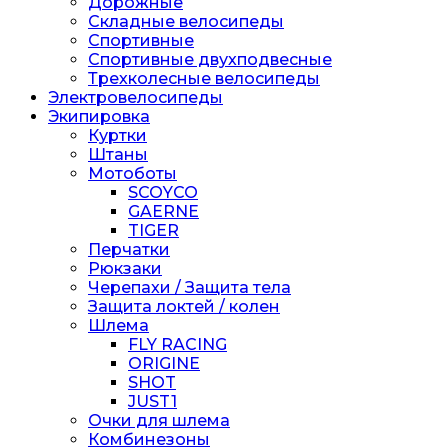
Дорожные
Складные велосипеды
Спортивные
Спортивные двухподвесные
Трехколесные велосипеды
Электровелосипеды
Экипировка
Куртки
Штаны
Мотоботы
SCOYCO
GAERNE
TIGER
Перчатки
Рюкзаки
Черепахи / Защита тела
Защита локтей / колен
Шлема
FLY RACING
ORIGINE
SHOT
JUST1
Очки для шлема
Комбинезоны