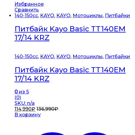
Избранное
Сравнить
140-150сс
,
KAYO
,
KAYO
,
Мотоциклы
,
Питбайки
Питбайк Kayo Basic TT140EM
17/14 KRZ
140-150сс
,
KAYO
,
KAYO
,
Мотоциклы
,
Питбайки
Питбайк Kayo Basic TT140EM
17/14 KRZ
0
из 5
(0)
SKU: n/a
114,990
₽
136,990
₽
В корзину