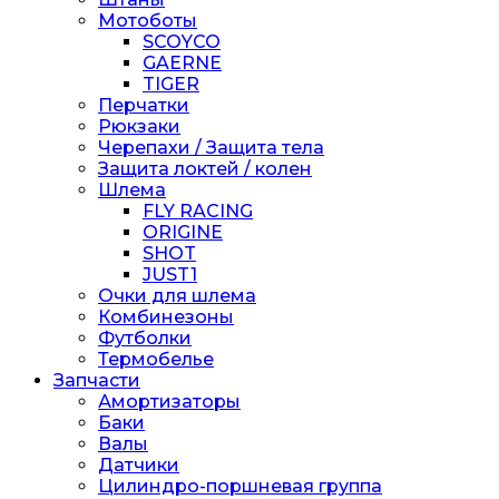
Мотоботы
SCOYCO
GAERNE
TIGER
Перчатки
Рюкзаки
Черепахи / Защита тела
Защита локтей / колен
Шлема
FLY RACING
ORIGINE
SHOT
JUST1
Очки для шлема
Комбинезоны
Футболки
Термобелье
Запчасти
Амортизаторы
Баки
Валы
Датчики
Цилиндро-поршневая группа