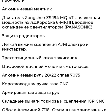
прочности
Алюминиевый маятник
Двигатель Zongshen ZS 194 MQ 4Т, заявленная
мощность 45 л.с.Коробка 6-МКПП, водяное
охлаждение с вентилятором (PANASONIC)
Защита радиаторов
Легкий выжим сцепления AJ1®,электро и
кикстартер,
Трехпозиционный ключ зажигания
Цифровой дисплей + счетчик моточасов
Алюминиевый руль 28/22 сплав 7075
Короткоходная ручка газа СNC
Армированная защита рук
Складные рычаги тормоза и сцепления IGP CNC
Обода Алюминий 7116 , Ступицы анодированные