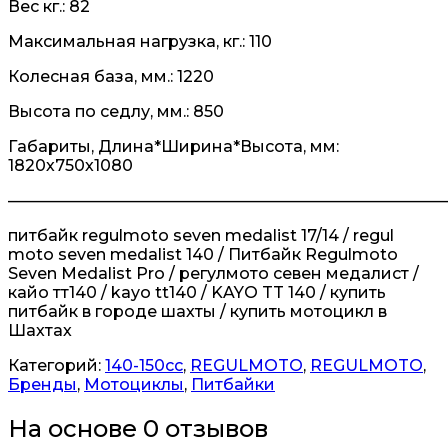
Вес кг.: 82
Максимальная нагрузка, кг.: 110
Колесная база, мм.: 1220
Высота по седлу, мм.: 850
Габариты, Длина*Ширина*Высота, мм:
1820х750х1080
———————————————————————————
питбайк regulmoto seven medalist 17/14 / regul
moto seven medalist 140 / Питбайк Regulmoto
Seven Medalist Pro / регулмото севен медалист /
кайо тт140 / kayo tt140 / KAYO TT 140 / купить
питбайк в городе шахты / купить мотоцикл в
Шахтах
Категорий:
140-150сс
,
REGULMOTO
,
REGULMOTO
,
Бренды
,
Мотоциклы
,
Питбайки
На основе 0 отзывов