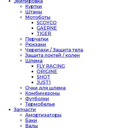
Экипировка
Куртки
Штаны
Мотоботы
SCOYCO
GAERNE
TIGER
Перчатки
Рюкзаки
Черепахи / Защита тела
Защита локтей / колен
Шлема
FLY RACING
ORIGINE
SHOT
JUST1
Очки для шлема
Комбинезоны
Футболки
Термобелье
Запчасти
Амортизаторы
Баки
Валы