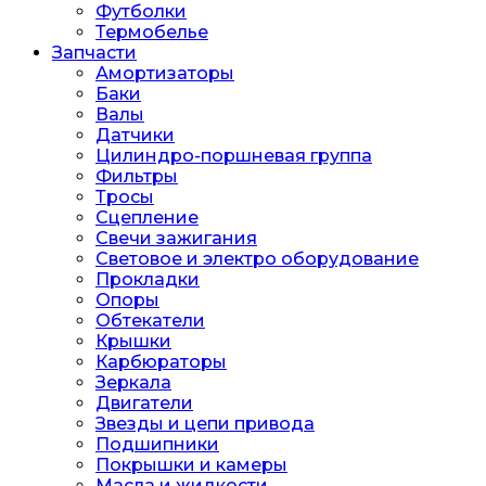
Футболки
Термобелье
Запчасти
Амортизаторы
Баки
Валы
Датчики
Цилиндро-поршневая группа
Фильтры
Тросы
Сцепление
Свечи зажигания
Световое и электро оборудование
Прокладки
Опоры
Обтекатели
Крышки
Карбюраторы
Зеркала
Двигатели
Звезды и цепи привода
Подшипники
Покрышки и камеры
Масла и жидкости