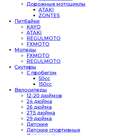
Дорожные мотоциклы
ATAKI
ZONTES
Питбайки
KAYO
ATAKI
REGULMOTO
FXMOTO
Мопеды
FXMOTO
REGULMOTO
Скутеры
С пробегом
50cc
150cc
Велосипеды
12-20 дюймов
24 дюйма
26 дюйма
27.5 дюйма
29 дюйма
Детские
Детские спортивные