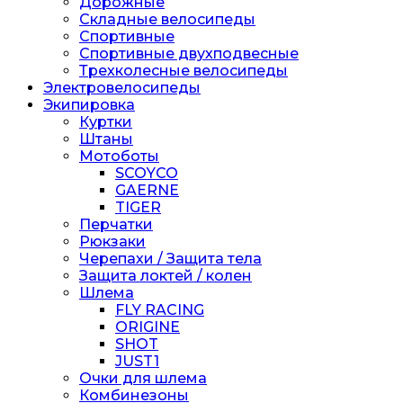
Дорожные
Складные велосипеды
Спортивные
Спортивные двухподвесные
Трехколесные велосипеды
Электровелосипеды
Экипировка
Куртки
Штаны
Мотоботы
SCOYCO
GAERNE
TIGER
Перчатки
Рюкзаки
Черепахи / Защита тела
Защита локтей / колен
Шлема
FLY RACING
ORIGINE
SHOT
JUST1
Очки для шлема
Комбинезоны