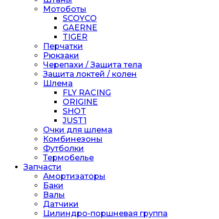
Мотоботы
SCOYCO
GAERNE
TIGER
Перчатки
Рюкзаки
Черепахи / Защита тела
Защита локтей / колен
Шлема
FLY RACING
ORIGINE
SHOT
JUST1
Очки для шлема
Комбинезоны
Футболки
Термобелье
Запчасти
Амортизаторы
Баки
Валы
Датчики
Цилиндро-поршневая группа