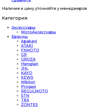
Сравнить
Наличие и цену уточняйте у менеджеров
Категория
Аксессуары
МотоАксессуары
Бренды
Apakani
ATAKI
FXMOTO
GR
GROZA
Hengjian
JHL
KAYO
KEWS
Mikilon
Progasi
REGULMOTO
STN
TRX
ZONTES