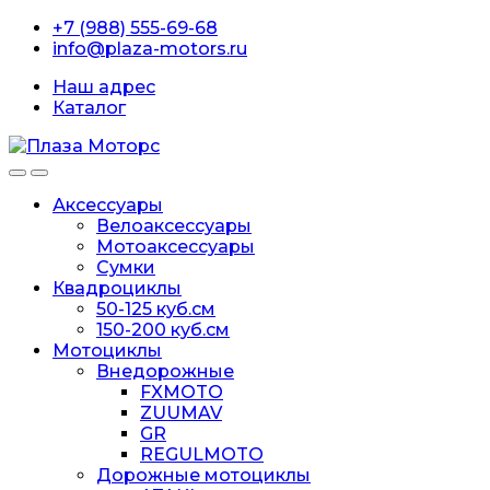
Перейти
перейти
+7 (988) 555-69-68
к
к
info@plaza-motors.ru
навигации
содержанию
Наш адрес
Каталог
Аксессуары
Велоаксессуары
Мотоаксессуары
Сумки
Квадроциклы
50-125 куб.см
150-200 куб.см
Мотоциклы
Внедорожные
FXMOTO
ZUUMAV
GR
REGULMOTO
Дорожные мотоциклы