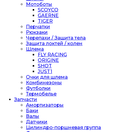
Мотоботы
SCOYCO
GAERNE
TIGER
Перчатки
Рюкзаки
Черепахи / Защита тела
Защита локтей / колен
Шлема
FLY RACING
ORIGINE
SHOT
JUST1
Очки для шлема
Комбинезоны
Футболки
Термобелье
Запчасти
Амортизаторы
Баки
Валы
Датчики
Цилиндро-поршневая группа