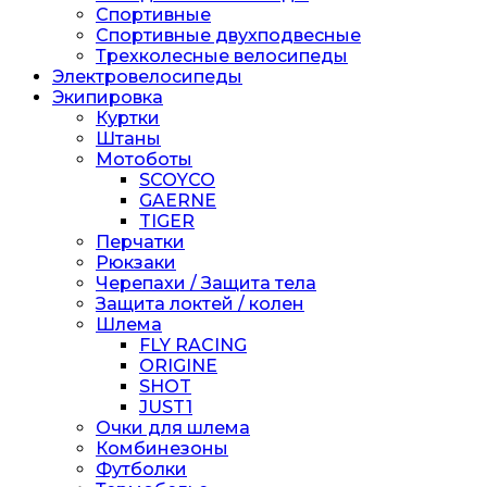
Спортивные
Спортивные двухподвесные
Трехколесные велосипеды
Электровелосипеды
Экипировка
Куртки
Штаны
Мотоботы
SCOYCO
GAERNE
TIGER
Перчатки
Рюкзаки
Черепахи / Защита тела
Защита локтей / колен
Шлема
FLY RACING
ORIGINE
SHOT
JUST1
Очки для шлема
Комбинезоны
Футболки