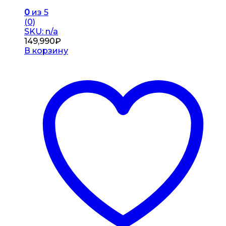
0
из 5
(0)
SKU: n/a
149,990
₽
В корзину