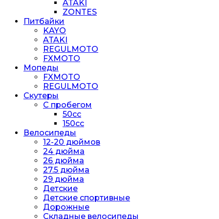
ATAKI
ZONTES
Питбайки
KAYO
ATAKI
REGULMOTO
FXMOTO
Мопеды
FXMOTO
REGULMOTO
Скутеры
С пробегом
50cc
150cc
Велосипеды
12-20 дюймов
24 дюйма
26 дюйма
27.5 дюйма
29 дюйма
Детские
Детские спортивные
Дорожные
Складные велосипеды