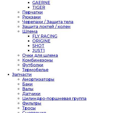
GAERNE
TIGER
Перчатки
Рюкзаки
Черепахи / Защита тела
Защита локтей / колен
Шлема
FLY RACING
ORIGINE
SHOT
JUST1
Очки для шлема
Комбинезоны
Футболки
Термобелье
Запчасти
Амортизаторы
Баки
Валы
Датчики
Цилиндро-поршневая группа
Фильтры
Тросы
Сцепление