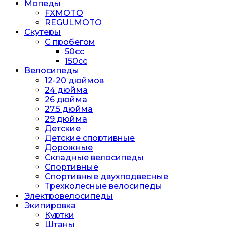
Мопеды
FXMOTO
REGULMOTO
Скутеры
С пробегом
50cc
150cc
Велосипеды
12-20 дюймов
24 дюйма
26 дюйма
27.5 дюйма
29 дюйма
Детские
Детские спортивные
Дорожные
Складные велосипеды
Спортивные
Спортивные двухподвесные
Трехколесные велосипеды
Электровелосипеды
Экипировка
Куртки
Штаны