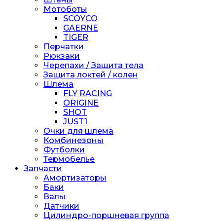
Мотоботы
SCOYCO
GAERNE
TIGER
Перчатки
Рюкзаки
Черепахи / Защита тела
Защита локтей / колен
Шлема
FLY RACING
ORIGINE
SHOT
JUST1
Очки для шлема
Комбинезоны
Футболки
Термобелье
Запчасти
Амортизаторы
Баки
Валы
Датчики
Цилиндро-поршневая группа