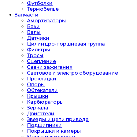
Футболки
Термобелье
Запчасти
Амортизаторы
Баки
Валы
Датчики
Цилиндро-поршневая группа
Фильтры
Тросы
Сцепление
Свечи зажигания
Световое и электро оборудование
Прокладки
Опоры
Обтекатели
Крышки
Карбюраторы
Зеркала
Двигатели
Звезды и цепи привода
Подшипники
Покрышки и камеры
Масла и жидкости