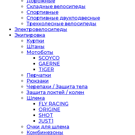
Дорожные
Складные велосипеды
Спортивные
Спортивные двухподвесные
Трехколесные велосипеды
Электровелосипеды
Экипировка
Куртки
Штаны
Мотоботы
SCOYCO
GAERNE
TIGER
Перчатки
Рюкзаки
Черепахи / Защита тела
Защита локтей / колен
Шлема
FLY RACING
ORIGINE
SHOT
JUST1
Очки для шлема
Комбинезоны