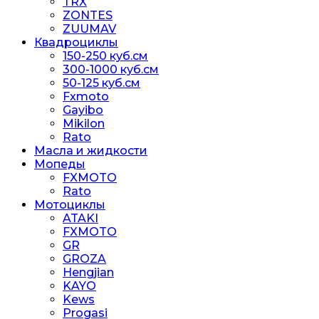
TRX
ZONTES
ZUUMAV
Квадроциклы
150-250 куб.см
300-1000 куб.см
50-125 куб.см
Fxmoto
Gayibo
Mikilon
Rato
Масла и жидкости
Мопеды
FXMOTO
Rato
Мотоциклы
ATAKI
FXMOTO
GR
GROZA
Hengjian
KAYO
Kews
Progasi