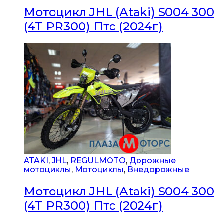
Мотоцикл JHL (Ataki) S004 300
(4T PR300) Птс (2024г)
ATAKI
,
JHL
,
REGULMOTO
,
Дорожные
мотоциклы
,
Мотоциклы
,
Внедорожные
Мотоцикл JHL (Ataki) S004 300
(4T PR300) Птс (2024г)