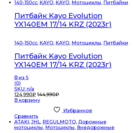
140-150сс
,
KAYO
,
KAYO
,
Мотоциклы
,
Питбайки
Питбайк Kayo Evolution
YX140EM 17/14 KRZ (2023г)
140-150сс
,
KAYO
,
KAYO
,
Мотоциклы
,
Питбайки
Питбайк Kayo Evolution
YX140EM 17/14 KRZ (2023г)
0
из 5
(0)
SKU: n/a
124,990
₽
144,990
₽
В корзину
Избранное
Сравнить
ATAKI
,
JHL
,
REGULMOTO
,
Дорожные
мотоциклы
,
Мотоциклы
,
Внедорожные