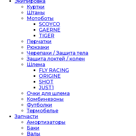
Экипировка
Куртки
Штаны
Мотоботы
SCOYCO
GAERNE
TIGER
Перчатки
Рюкзаки
Черепахи / Защита тела
Защита локтей / колен
Шлема
FLY RACING
ORIGINE
SHOT
JUST1
Очки для шлема
Комбинезоны
Футболки
Термобелье
Запчасти
Амортизаторы
Баки
Валы