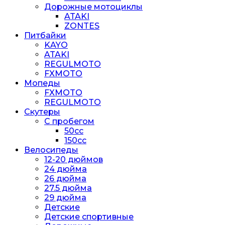
Дорожные мотоциклы
ATAKI
ZONTES
Питбайки
KAYO
ATAKI
REGULMOTO
FXMOTO
Мопеды
FXMOTO
REGULMOTO
Скутеры
С пробегом
50cc
150cc
Велосипеды
12-20 дюймов
24 дюйма
26 дюйма
27.5 дюйма
29 дюйма
Детские
Детские спортивные