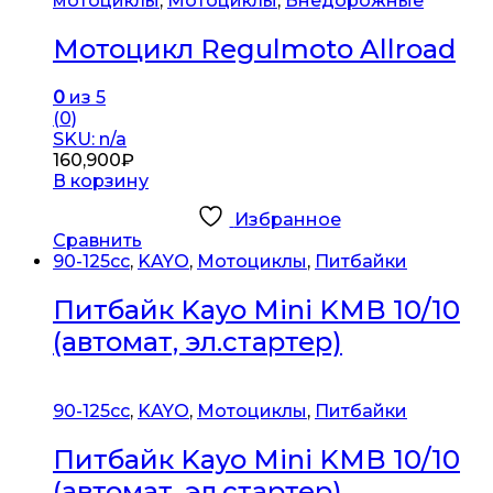
мотоциклы
,
Мотоциклы
,
Внедорожные
Мотоцикл Regulmoto Allroad
0
из 5
(0)
SKU: n/a
160,900
₽
В корзину
Избранное
Сравнить
90-125cc
,
KAYO
,
Мотоциклы
,
Питбайки
Питбайк Kayo Mini KMB 10/10
(автомат, эл.стартер)
90-125cc
,
KAYO
,
Мотоциклы
,
Питбайки
Питбайк Kayo Mini KMB 10/10
(автомат, эл.стартер)