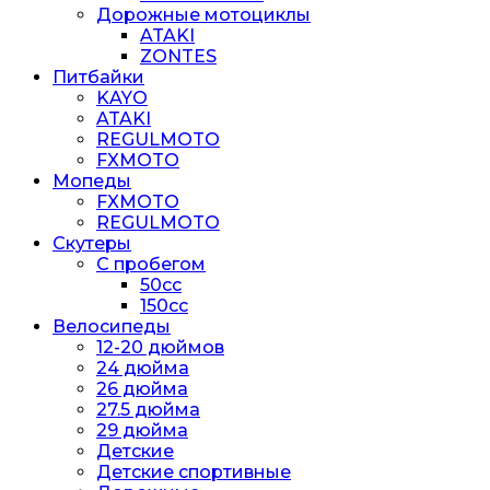
Дорожные мотоциклы
ATAKI
ZONTES
Питбайки
KAYO
ATAKI
REGULMOTO
FXMOTO
Мопеды
FXMOTO
REGULMOTO
Скутеры
С пробегом
50cc
150cc
Велосипеды
12-20 дюймов
24 дюйма
26 дюйма
27.5 дюйма
29 дюйма
Детские
Детские спортивные