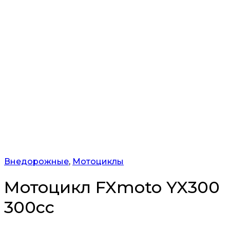
Внедорожные
,
Мотоциклы
Мотоцикл FXmoto YX300
300сс