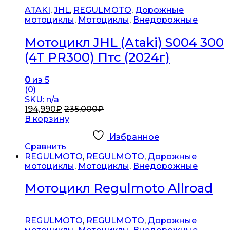
ATAKI
,
JHL
,
REGULMOTO
,
Дорожные
мотоциклы
,
Мотоциклы
,
Внедорожные
Мотоцикл JHL (Ataki) S004 300
(4T PR300) Птс (2024г)
0
из 5
(0)
SKU: n/a
194,990
₽
235,000
₽
В корзину
Избранное
Сравнить
REGULMOTO
,
REGULMOTO
,
Дорожные
мотоциклы
,
Мотоциклы
,
Внедорожные
Мотоцикл Regulmoto Allroad
REGULMOTO
,
REGULMOTO
,
Дорожные