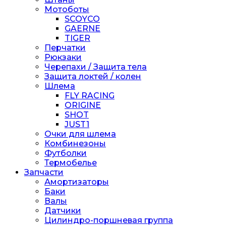
Мотоботы
SCOYCO
GAERNE
TIGER
Перчатки
Рюкзаки
Черепахи / Защита тела
Защита локтей / колен
Шлема
FLY RACING
ORIGINE
SHOT
JUST1
Очки для шлема
Комбинезоны
Футболки
Термобелье
Запчасти
Амортизаторы
Баки
Валы
Датчики
Цилиндро-поршневая группа