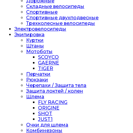
Дорожные
Складные велосипеды
Спортивные
Спортивные двухподвесные
Трехколесные велосипеды
Электровелосипеды
Экипировка
Куртки
Штаны
Мотоботы
SCOYCO
GAERNE
TIGER
Перчатки
Рюкзаки
Черепахи / Защита тела
Защита локтей / колен
Шлема
FLY RACING
ORIGINE
SHOT
JUST1
Очки для шлема
Комбинезоны