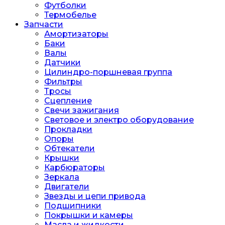
Футболки
Термобелье
Запчасти
Амортизаторы
Баки
Валы
Датчики
Цилиндро-поршневая группа
Фильтры
Тросы
Сцепление
Свечи зажигания
Световое и электро оборудование
Прокладки
Опоры
Обтекатели
Крышки
Карбюраторы
Зеркала
Двигатели
Звезды и цепи привода
Подшипники
Покрышки и камеры
Масла и жидкости