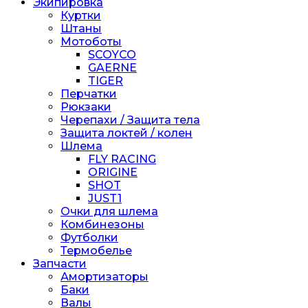
Экипировка
Куртки
Штаны
Мотоботы
SCOYCO
GAERNE
TIGER
Перчатки
Рюкзаки
Черепахи / Защита тела
Защита локтей / колен
Шлема
FLY RACING
ORIGINE
SHOT
JUST1
Очки для шлема
Комбинезоны
Футболки
Термобелье
Запчасти
Амортизаторы
Баки
Валы