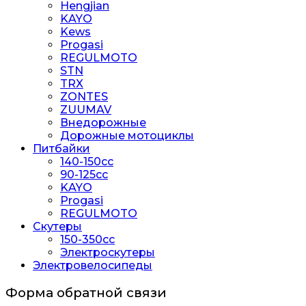
Hengjian
KAYO
Kews
Progasi
REGULMOTO
STN
TRX
ZONTES
ZUUMAV
Внедорожные
Дорожные мотоциклы
Питбайки
140-150сс
90-125cc
KAYO
Progasi
REGULMOTO
Скутеры
150-350cc
Электроскутеры
Электровелосипеды
Форма обратной связи