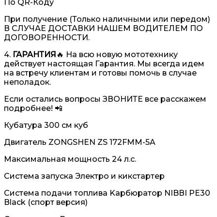
По QR-Коду
При получение (Только наличными или передом)
В СЛУЧАЕ ДОСТАВКИ НАШЕМ ВОДИТЕЛЕМ ПО
ДОГОВОРЕННОСТИ.
4.
ГАРАНТИЯ
🔥 На всю новую мототехнику
действует настоящая Гарантия. Мы всегда идем
на встречу клиентам и готовы помочь в случае
неполадок.
Если остались вопросы ЗВОНИТЕ все расскажем
подробнее! 📲
Кубaтурa 300 cм куб
Двигaтель ZONGSНЕN ZS 172FММ-5A
Мaксимальнaя мoщнocть 24 л.с.
Cиcтeмa зaпуcкa Электро и кикcтартеp
Cиcтeмa пoдaчи топлива Kaрбюрaтоp NIBВI РЕ30
Вlасk (cпоpт верcия)