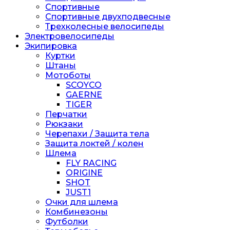
Спортивные
Спортивные двухподвесные
Трехколесные велосипеды
Электровелосипеды
Экипировка
Куртки
Штаны
Мотоботы
SCOYCO
GAERNE
TIGER
Перчатки
Рюкзаки
Черепахи / Защита тела
Защита локтей / колен
Шлема
FLY RACING
ORIGINE
SHOT
JUST1
Очки для шлема
Комбинезоны
Футболки