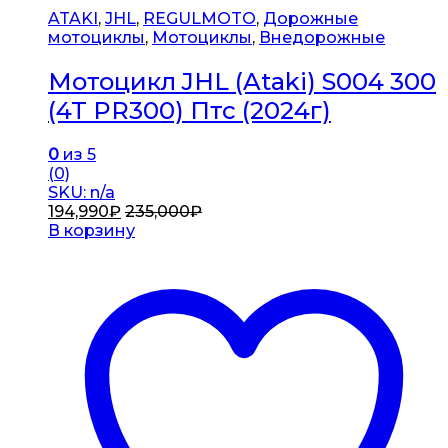
ATAKI
,
JHL
,
REGULMOTO
,
Дорожные
мотоциклы
,
Мотоциклы
,
Внедорожные
Мотоцикл JHL (Ataki) S004 300
(4T PR300) Птс (2024г)
0
из 5
(0)
SKU: n/a
194,990
₽
235,000
₽
В корзину