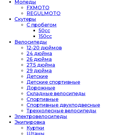
Мопеды
FXMOTO
REGULMOTO
Скутеры
С пробегом
50cc
150cc
Велосипеды
12-20 дюймов
24 дюйма
26 дюйма
27.5 дюйма
29 дюйма
Детские
Детские спортивные
Дорожные
Складные велосипеды
Спортивные
Спортивные двухподвесные
Трехколесные велосипеды
Электровелосипеды
Экипировка
Куртки
Штаны