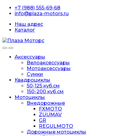
Перейти
перейти
+7 (988) 555-69-68
к
к
info@plaza-motors.ru
навигации
содержанию
Наш адрес
Каталог
Аксессуары
Велоаксессуары
Мотоаксессуары
Сумки
Квадроциклы
50-125 куб.см
150-200 куб.см
Мотоциклы
Внедорожные
FXMOTO
ZUUMAV
GR
REGULMOTO
Дорожные мотоциклы