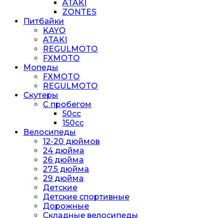
ATAKI
ZONTES
Питбайки
KAYO
ATAKI
REGULMOTO
FXMOTO
Мопеды
FXMOTO
REGULMOTO
Скутеры
С пробегом
50cc
150cc
Велосипеды
12-20 дюймов
24 дюйма
26 дюйма
27.5 дюйма
29 дюйма
Детские
Детские спортивные
Дорожные
Складные велосипеды