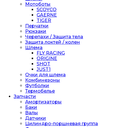
Мотоботы
SCOYCO
GAERNE
TIGER
Перчатки
Рюкзаки
Черепахи / Защита тела
Защита локтей / колен
Шлема
FLY RACING
ORIGINE
SHOT
JUST1
Очки для шлема
Комбинезоны
Футболки
Термобелье
Запчасти
Амортизаторы
Баки
Валы
Датчики
Цилиндро-поршневая группа