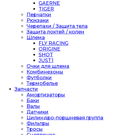
GAERNE
TIGER
Перчатки
Рюкзаки
Черепахи / Защита тела
Защита локтей / колен
Шлема
FLY RACING
ORIGINE
SHOT
JUST1
Очки для шлема
Комбинезоны
Футболки
Термобелье
Запчасти
Амортизаторы
Баки
Валы
Датчики
Цилиндро-поршневая группа
Фильтры
Тросы
Сцепление