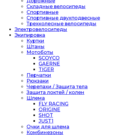
Дорожные
Складные велосипеды
Спортивные
Спортивные двухподвесные
Трехколесные велосипеды
Электровелосипеды
Экипировка
Куртки
Штаны
Мотоботы
SCOYCO
GAERNE
TIGER
Перчатки
Рюкзаки
Черепахи / Защита тела
Защита локтей / колен
Шлема
FLY RACING
ORIGINE
SHOT
JUST1
Очки для шлема
Комбинезоны