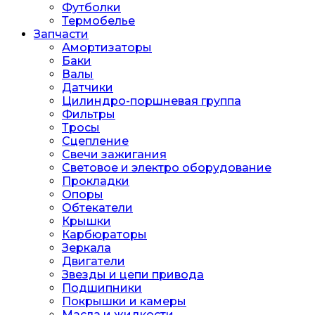
Футболки
Термобелье
Запчасти
Амортизаторы
Баки
Валы
Датчики
Цилиндро-поршневая группа
Фильтры
Тросы
Сцепление
Свечи зажигания
Световое и электро оборудование
Прокладки
Опоры
Обтекатели
Крышки
Карбюраторы
Зеркала
Двигатели
Звезды и цепи привода
Подшипники
Покрышки и камеры
Масла и жидкости