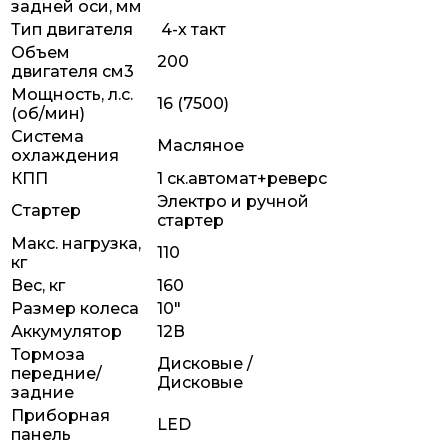
задней оси, мм
Тип двигателя
4-х такт
Объем
200
двигателя см3
Мощность, л.с.
16 (7500)
(об/мин)
Система
Масляное
охлаждения
КПП
1 ск.автомат+реверс
Электро и ручной
Стартер
стартер
Макс. нагрузка,
110
кг
Вес, кг
160
Размер колеса
10″
Аккумулятор
12В
Тормоза
Дисковые /
передние/
Дисковые
задние
Приборная
LED
панель