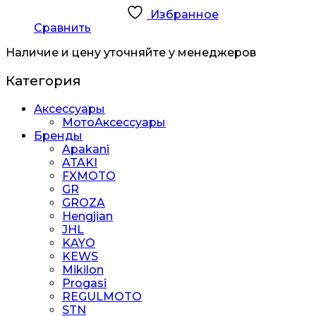
Избранное
Сравнить
Наличие и цену уточняйте у менеджеров
Категория
Аксессуары
МотоАксессуары
Бренды
Apakani
ATAKI
FXMOTO
GR
GROZA
Hengjian
JHL
KAYO
KEWS
Mikilon
Progasi
REGULMOTO
STN