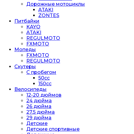
Дорожные мотоциклы
ATAKI
ZONTES
Питбайки
KAYO
ATAKI
REGULMOTO
FXMOTO
Мопеды
FXMOTO
REGULMOTO
Скутеры
С пробегом
50cc
150cc
Велосипеды
12-20 дюймов
24 дюйма
26 дюйма
27.5 дюйма
29 дюйма
Детские
Детские спортивные