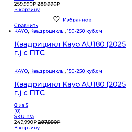
259,990
₽
289,990
₽
В корзину
Избранное
Сравнить
KAYO
,
Квадроциклы
,
150-250 куб.см
Квадрицикл Kayo AU180 (2025
г.) c ПТС
KAYO
,
Квадроциклы
,
150-250 куб.см
Квадрицикл Kayo AU180 (2025
г.) c ПТС
0
из 5
(0)
SKU: n/a
249,990
₽
287,990
₽
В корзину