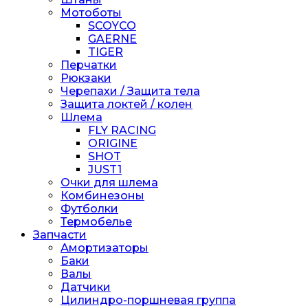
Мотоботы
SCOYCO
GAERNE
TIGER
Перчатки
Рюкзаки
Черепахи / Защита тела
Защита локтей / колен
Шлема
FLY RACING
ORIGINE
SHOT
JUST1
Очки для шлема
Комбинезоны
Футболки
Термобелье
Запчасти
Амортизаторы
Баки
Валы
Датчики
Цилиндро-поршневая группа