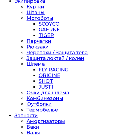
Экипировка
Куртки
Штаны
Мотоботы
SCOYCO
GAERNE
TIGER
Перчатки
Рюкзаки
Черепахи / Защита тела
Защита локтей / колен
Шлема
FLY RACING
ORIGINE
SHOT
JUST1
Очки для шлема
Комбинезоны
Футболки
Термобелье
Запчасти
Амортизаторы
Баки
Валы