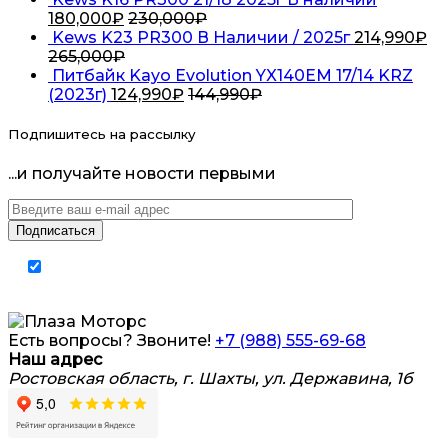
180,000
₽
230,000
₽
Kews K23 PR300 В Наличии / 2025г
214,990
₽
265,000
₽
Питбайк Kayo Evolution YX140EM 17/14 KRZ
(2023г)
124,990
₽
144,990
₽
Подпишитесь на рассылку
...и получайте новости первыми
Я согласен на обработку
персональных
данных
Есть вопросы? Звоните!
+7 (988) 555-69-68
Наш адрес
Ростовская область, г. Шахты, ул. Державина, 1б