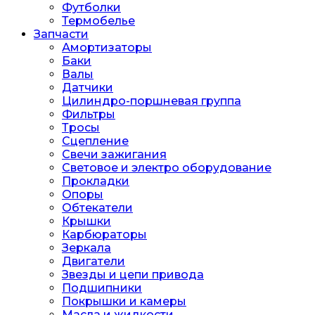
Футболки
Термобелье
Запчасти
Амортизаторы
Баки
Валы
Датчики
Цилиндро-поршневая группа
Фильтры
Тросы
Сцепление
Свечи зажигания
Световое и электро оборудование
Прокладки
Опоры
Обтекатели
Крышки
Карбюраторы
Зеркала
Двигатели
Звезды и цепи привода
Подшипники
Покрышки и камеры
Масла и жидкости