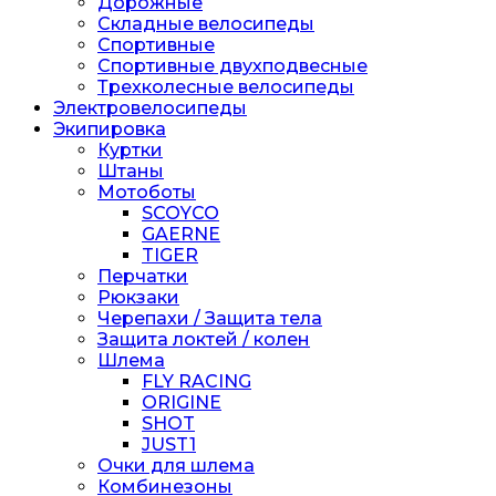
Дорожные
Складные велосипеды
Спортивные
Спортивные двухподвесные
Трехколесные велосипеды
Электровелосипеды
Экипировка
Куртки
Штаны
Мотоботы
SCOYCO
GAERNE
TIGER
Перчатки
Рюкзаки
Черепахи / Защита тела
Защита локтей / колен
Шлема
FLY RACING
ORIGINE
SHOT
JUST1
Очки для шлема
Комбинезоны