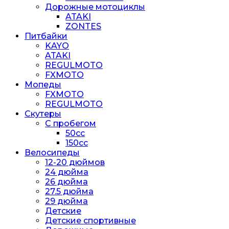
Дорожные мотоциклы
ATAKI
ZONTES
Питбайки
KAYO
ATAKI
REGULMOTO
FXMOTO
Мопеды
FXMOTO
REGULMOTO
Скутеры
С пробегом
50cc
150cc
Велосипеды
12-20 дюймов
24 дюйма
26 дюйма
27.5 дюйма
29 дюйма
Детские
Детские спортивные