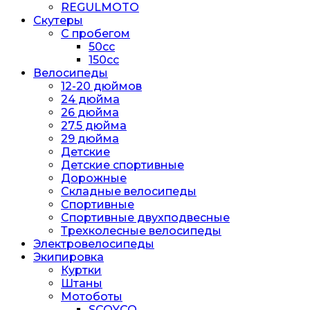
REGULMOTO
Скутеры
С пробегом
50cc
150cc
Велосипеды
12-20 дюймов
24 дюйма
26 дюйма
27.5 дюйма
29 дюйма
Детские
Детские спортивные
Дорожные
Складные велосипеды
Спортивные
Спортивные двухподвесные
Трехколесные велосипеды
Электровелосипеды
Экипировка
Куртки
Штаны
Мотоботы
SCOYCO