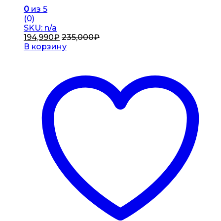
0
из 5
(0)
SKU: n/a
194,990
₽
235,000
₽
В корзину