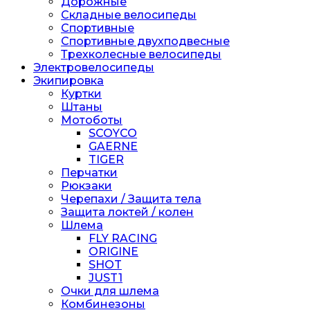
Дорожные
Складные велосипеды
Спортивные
Спортивные двухподвесные
Трехколесные велосипеды
Электровелосипеды
Экипировка
Куртки
Штаны
Мотоботы
SCOYCO
GAERNE
TIGER
Перчатки
Рюкзаки
Черепахи / Защита тела
Защита локтей / колен
Шлема
FLY RACING
ORIGINE
SHOT
JUST1
Очки для шлема
Комбинезоны