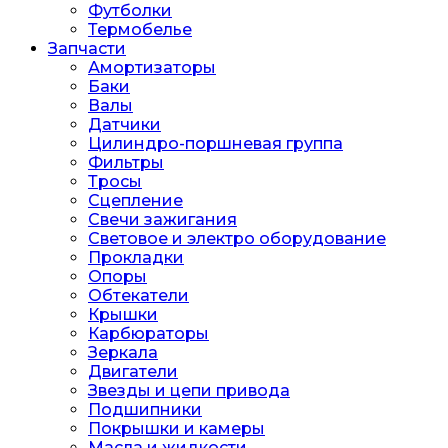
Футболки
Термобелье
Запчасти
Амортизаторы
Баки
Валы
Датчики
Цилиндро-поршневая группа
Фильтры
Тросы
Сцепление
Свечи зажигания
Световое и электро оборудование
Прокладки
Опоры
Обтекатели
Крышки
Карбюраторы
Зеркала
Двигатели
Звезды и цепи привода
Подшипники
Покрышки и камеры
Масла и жидкости