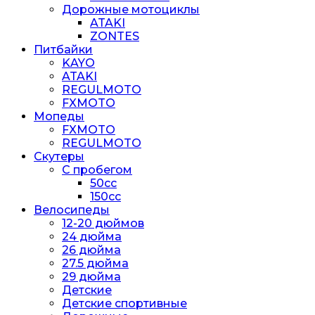
Дорожные мотоциклы
ATAKI
ZONTES
Питбайки
KAYO
ATAKI
REGULMOTO
FXMOTO
Мопеды
FXMOTO
REGULMOTO
Скутеры
С пробегом
50cc
150cc
Велосипеды
12-20 дюймов
24 дюйма
26 дюйма
27.5 дюйма
29 дюйма
Детские
Детские спортивные