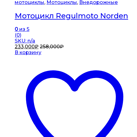
мотоциклы
,
Мотоциклы
,
Внедорожные
Мотоцикл Regulmoto Norden
0
из 5
(0)
SKU: n/a
233,000
₽
258,000
₽
В корзину