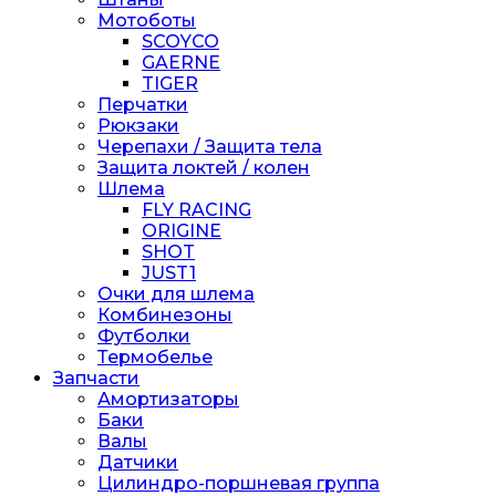
Мотоботы
SCOYCO
GAERNE
TIGER
Перчатки
Рюкзаки
Черепахи / Защита тела
Защита локтей / колен
Шлема
FLY RACING
ORIGINE
SHOT
JUST1
Очки для шлема
Комбинезоны
Футболки
Термобелье
Запчасти
Амортизаторы
Баки
Валы
Датчики
Цилиндро-поршневая группа