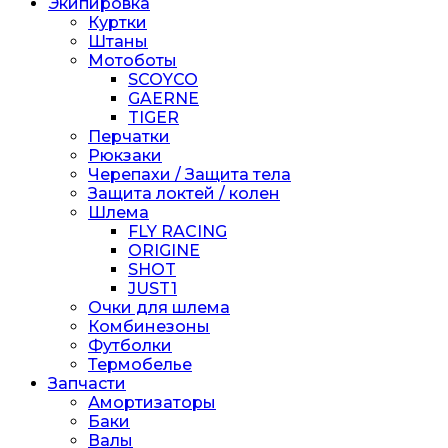
Экипировка
Куртки
Штаны
Мотоботы
SCOYCO
GAERNE
TIGER
Перчатки
Рюкзаки
Черепахи / Защита тела
Защита локтей / колен
Шлема
FLY RACING
ORIGINE
SHOT
JUST1
Очки для шлема
Комбинезоны
Футболки
Термобелье
Запчасти
Амортизаторы
Баки
Валы