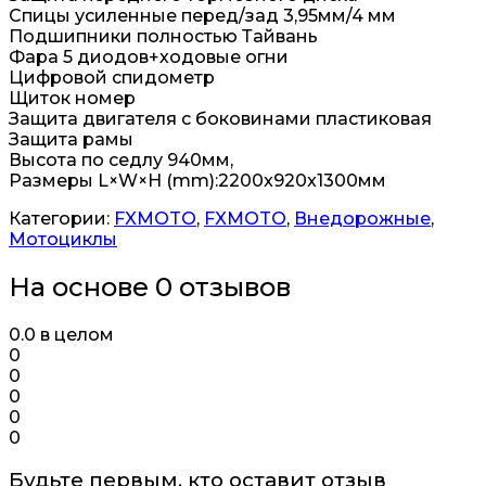
Спицы усиленные перед/зад 3,95мм/4 мм
Подшипники полностью Тайвань
Фара 5 диодов+ходовые огни
Цифровой спидометр
Щиток номер
Защита двигателя с боковинами пластиковая
Защита рамы
Высота по седлу 940мм,
Размеры L×W×H (mm):2200x920x1300мм
Категории:
FXMOTO
,
FXMOTO
,
Внедорожные
,
Мотоциклы
На основе 0 отзывов
0.0
в целом
0
0
0
0
0
Будьте первым, кто оставит отзыв