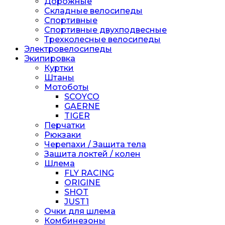
Дорожные
Складные велосипеды
Спортивные
Спортивные двухподвесные
Трехколесные велосипеды
Электровелосипеды
Экипировка
Куртки
Штаны
Мотоботы
SCOYCO
GAERNE
TIGER
Перчатки
Рюкзаки
Черепахи / Защита тела
Защита локтей / колен
Шлема
FLY RACING
ORIGINE
SHOT
JUST1
Очки для шлема
Комбинезоны