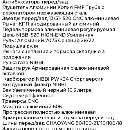
Антибуксаторы перед/зад
Глушитель Алюминий Копия FMF Труба с
резонатором нержавеющая сталь
Звезды перед/зад 13/51- 520 CNC алюминиевая
Рычаг КПП анодированный алюминий
Педаль тормоза алюминиевая регулируемая
Цепь NIBBI 520 HIGH-END Усиленная
Руль : Алюминий 7075 Сечение 28/22
Подушка руля
Рычаги сцепления и тормоза складные 3
положения
Ручка газа NIBBI
Защита рук Армированная с алюминиевой
вставкой
,Карбюратор NIBBI PWK34 Спорт версия
Воздушный фильтр NIBBI
Бак Увеличенный черный 10,5 литра
Сиденье рефленное
Траверсы CNC
Маятник алюминий 6061
Прогрессия полностью алюминиевая
Армированные шланги тормоза перед и зад
Шины перед/зад CHAOYANG 80/100-21.110/100-18
Защита переднего тормозного диска