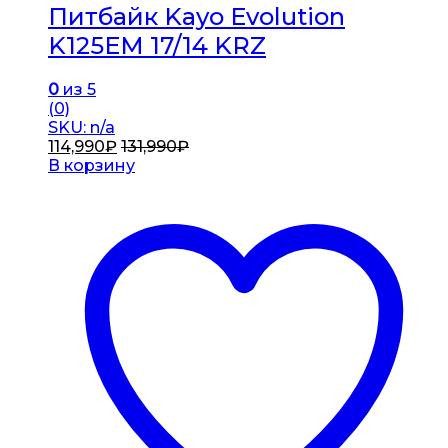
Питбайк Kayo Evolution
K125EM 17/14 KRZ
0
из 5
(0)
SKU: n/a
114,990
₽
131,990
₽
В корзину