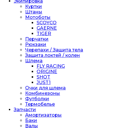
Экипировка
Куртки
Штаны
Мотоботы
SCOYCO
GAERNE
TIGER
Перчатки
Рюкзаки
Черепахи / Защита тела
Защита локтей / колен
Шлема
FLY RACING
ORIGINE
SHOT
JUST1
Очки для шлема
Комбинезоны
Футболки
Термобелье
Запчасти
Амортизаторы
Баки
Валы