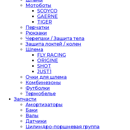
Мотоботы
SCOYCO
GAERNE
TIGER
Перчатки
Рюкзаки
Черепахи / Защита тела
Защита локтей / колен
Шлема
FLY RACING
ORIGINE
SHOT
JUST1
Очки для шлема
Комбинезоны
Футболки
Термобелье
Запчасти
Амортизаторы
Баки
Валы
Датчики
Цилиндро-поршневая группа