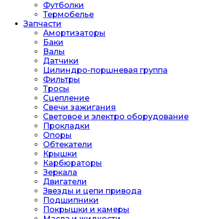
Футболки
Термобелье
Запчасти
Амортизаторы
Баки
Валы
Датчики
Цилиндро-поршневая группа
Фильтры
Тросы
Сцепление
Свечи зажигания
Световое и электро оборудование
Прокладки
Опоры
Обтекатели
Крышки
Карбюраторы
Зеркала
Двигатели
Звезды и цепи привода
Подшипники
Покрышки и камеры
Масла и жидкости