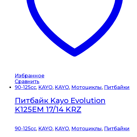
Избранное
Сравнить
90-125cc
,
KAYO
,
KAYO
,
Мотоциклы
,
Питбайки
Питбайк Kayo Evolution
K125EM 17/14 KRZ
90-125cc
,
KAYO
,
KAYO
,
Мотоциклы
,
Питбайки