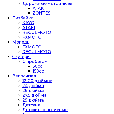
Дорожные мотоциклы
ATAKI
ZONTES
Питбайки
KAYO
ATAKI
REGULMOTO
FXMOTO
Мопеды
FXMOTO
REGULMOTO
Скутеры
С пробегом
50cc
150cc
Велосипеды
12-20 дюймов
24 дюйма
26 дюйма
27.5 дюйма
29 дюйма
Детские
Детские спортивные