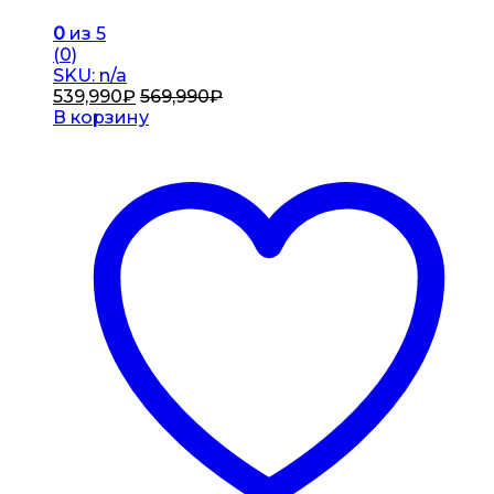
0
из 5
(0)
SKU: n/a
539,990
₽
569,990
₽
В корзину