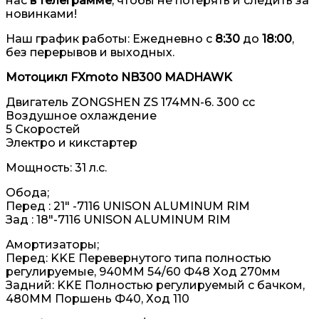
нас
в телеграмме
,
чтобы не потерять и следить за
новинками!
Наш график работы: Ежедневно с
8:30
до
18:00
,
без перерывов и выходных.
Мотоцикл FXmoto NB300 MADHAWK
Двигатель ZONGSHEN ZS 174MN-6. 300 cc
Воздушное охлаждение
5 Скоростей
Электро и кикстартер
Мощность:
31 л.c.
Обода;
Перед : 21″ -7116 UNISON ALUMINUM RIM
Зад : 18″-7116 UNISON ALUMINUM RIM
Амортизаторы;
Перед: KKE Перевернутого типа полностью
регулируемые, 940MM 54/60 Ф48 Ход 270мм
Задний: KKE Полностью регулируемый с бачком,
480MM Поршень Ф40, Ход 110