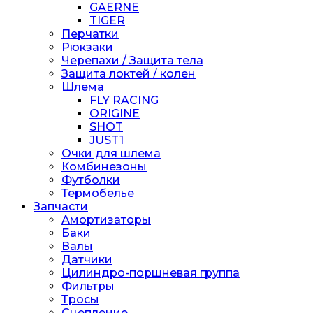
GAERNE
TIGER
Перчатки
Рюкзаки
Черепахи / Защита тела
Защита локтей / колен
Шлема
FLY RACING
ORIGINE
SHOT
JUST1
Очки для шлема
Комбинезоны
Футболки
Термобелье
Запчасти
Амортизаторы
Баки
Валы
Датчики
Цилиндро-поршневая группа
Фильтры
Тросы
Сцепление