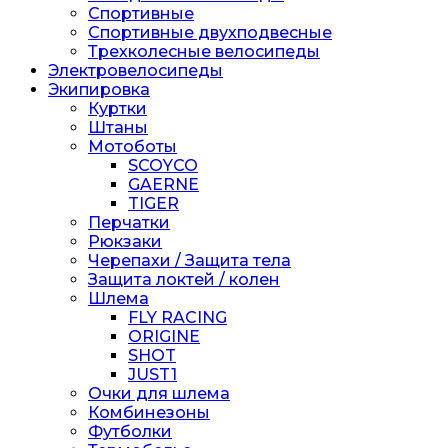
Спортивные
Спортивные двухподвесные
Трехколесные велосипеды
Электровелосипеды
Экипировка
Куртки
Штаны
Мотоботы
SCOYCO
GAERNE
TIGER
Перчатки
Рюкзаки
Черепахи / Защита тела
Защита локтей / колен
Шлема
FLY RACING
ORIGINE
SHOT
JUST1
Очки для шлема
Комбинезоны
Футболки