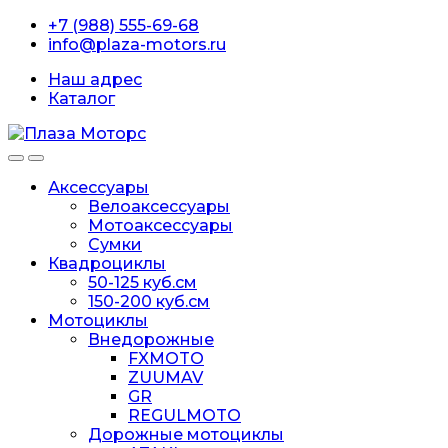
Перейти
перейти
+7 (988) 555-69-68
к
к
info@plaza-motors.ru
навигации
содержанию
Наш адрес
Каталог
Аксессуары
Велоаксессуары
Мотоаксессуары
Сумки
Квадроциклы
50-125 куб.см
150-200 куб.см
Мотоциклы
Внедорожные
FXMOTO
ZUUMAV
GR
REGULMOTO
Дорожные мотоциклы