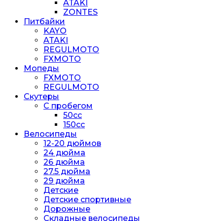
ATAKI
ZONTES
Питбайки
KAYO
ATAKI
REGULMOTO
FXMOTO
Мопеды
FXMOTO
REGULMOTO
Скутеры
С пробегом
50cc
150cc
Велосипеды
12-20 дюймов
24 дюйма
26 дюйма
27.5 дюйма
29 дюйма
Детские
Детские спортивные
Дорожные
Складные велосипеды