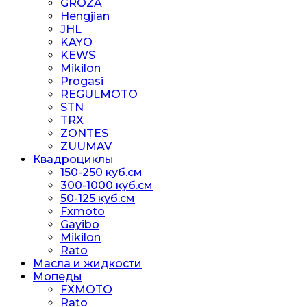
GROZA
Hengjian
JHL
KAYO
KEWS
Mikilon
Progasi
REGULMOTO
STN
TRX
ZONTES
ZUUMAV
Квадроциклы
150-250 куб.см
300-1000 куб.см
50-125 куб.см
Fxmoto
Gayibo
Mikilon
Rato
Масла и жидкости
Мопеды
FXMOTO
Rato