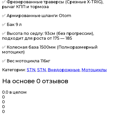
✅ Фрезерованные траверсы (Срезные X-TRIG),
рычаг КПП и тормоза
✅ Армированные шланги Otom
✅ Бак 9 л
✅ Высота по седлу: 93см (без прогрессии),
подходит для роста от 175 — 185
✅ Колесная база 1500мм (Полноразмерный
мотоцикл)
✅ Вес мотоцикла 116кг
Категории:
STN
,
STN
,
Внедорожные
,
Мотоциклы
На основе 0 отзывов
0.0
в целом
0
0
0
0