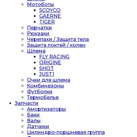
Мотоботы
SCOYCO
GAERNE
TIGER
Перчатки
Рюкзаки
Черепахи / Защита тела
Защита локтей / колен
Шлема
FLY RACING
ORIGINE
SHOT
JUST1
Очки для шлема
Комбинезоны
Футболки
Термобелье
Запчасти
Амортизаторы
Баки
Валы
Датчики
Цилиндро-поршневая группа