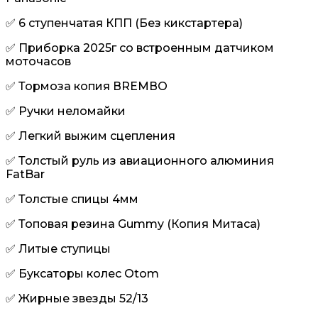
✅ 6 cтупeнчaтая КПП (Без кикстартера)
✅ Приборка 2025г со встроенным датчиком
моточасов
✅ Тормоза копия ВRЕМВО
✅ Ручки неломайки
✅ Легкий выжим сцепления
✅ Толстый руль из авиационного алюминия
FatBar
✅ Толстые спицы 4мм
✅ Топовая резина Gummy (Копия Митаса)
✅ Литые ступицы
✅ Буксаторы колес Otom
✅ Жирные звезды 52/13