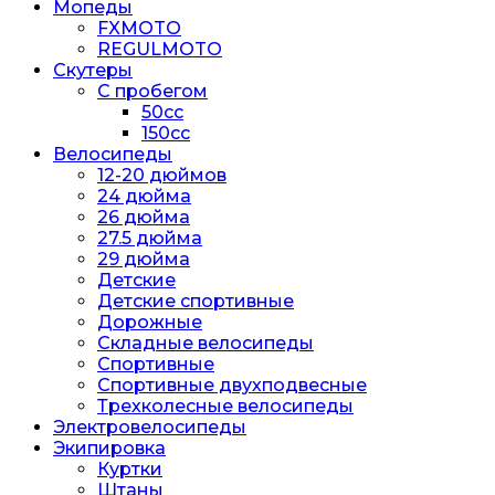
Мопеды
FXMOTO
REGULMOTO
Скутеры
С пробегом
50cc
150cc
Велосипеды
12-20 дюймов
24 дюйма
26 дюйма
27.5 дюйма
29 дюйма
Детские
Детские спортивные
Дорожные
Складные велосипеды
Спортивные
Спортивные двухподвесные
Трехколесные велосипеды
Электровелосипеды
Экипировка
Куртки
Штаны