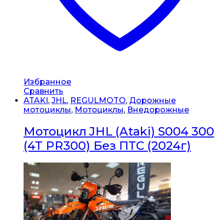
Избранное
Сравнить
ATAKI
,
JHL
,
REGULMOTO
,
Дорожные
мотоциклы
,
Мотоциклы
,
Внедорожные
Мотоцикл JHL (Ataki) S004 300
(4T PR300) Без ПТС (2024г)