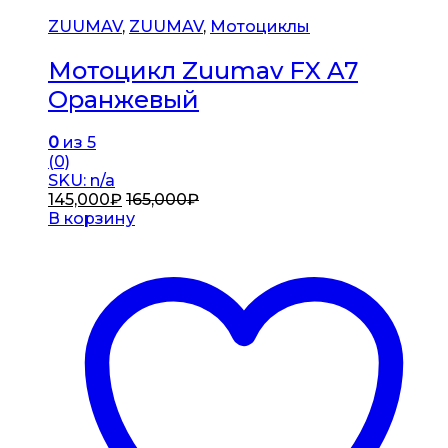
ZUUMAV
,
ZUUMAV
,
Мотоциклы
Мотоцикл Zuumav FX A7
Оранжевый
0
из 5
(0)
SKU: n/a
145,000
₽
165,000
₽
В корзину