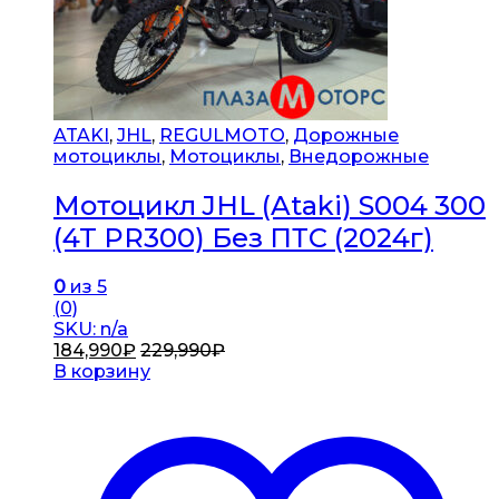
ATAKI
,
JHL
,
REGULMOTO
,
Дорожные
мотоциклы
,
Мотоциклы
,
Внедорожные
Мотоцикл JHL (Ataki) S004 300
(4T PR300) Без ПТС (2024г)
0
из 5
(0)
SKU: n/a
184,990
₽
229,990
₽
В корзину