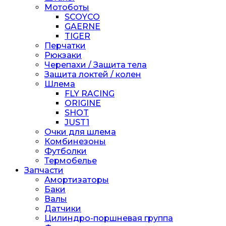
Мотоботы
SCOYCO
GAERNE
TIGER
Перчатки
Рюкзаки
Черепахи / Защита тела
Защита локтей / колен
Шлема
FLY RACING
ORIGINE
SHOT
JUST1
Очки для шлема
Комбинезоны
Футболки
Термобелье
Запчасти
Амортизаторы
Баки
Валы
Датчики
Цилиндро-поршневая группа