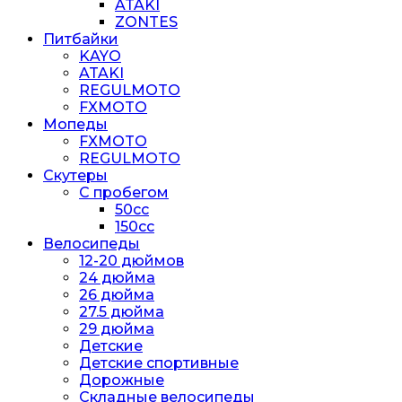
ATAKI
ZONTES
Питбайки
KAYO
ATAKI
REGULMOTO
FXMOTO
Мопеды
FXMOTO
REGULMOTO
Скутеры
С пробегом
50cc
150cc
Велосипеды
12-20 дюймов
24 дюйма
26 дюйма
27.5 дюйма
29 дюйма
Детские
Детские спортивные
Дорожные
Складные велосипеды