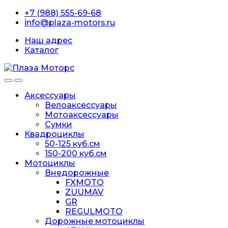
Перейти
перейти
+7 (988) 555-69-68
к
к
info@plaza-motors.ru
навигации
содержанию
Наш адрес
Каталог
Аксессуары
Велоаксессуары
Мотоаксессуары
Сумки
Квадроциклы
50-125 куб.см
150-200 куб.см
Мотоциклы
Внедорожные
FXMOTO
ZUUMAV
GR
REGULMOTO
Дорожные мотоциклы