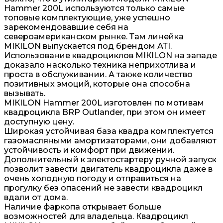
Наmmеr 200L используются только самые
топовые комплектующие, уже успешно
зарекомендовавшие себя на
североамериканском рынке. Там линейка
МIКILОN выпускается под брендом АТI.
Использование квадроциклов МIКILОN на западе
доказало насколько техника неприхотлива и
проста в обслуживании. А также количество
позитивных эмоций, которые она способна
вызывать.
МIКILОN Наmmеr 200L изготовлен по мотивам
квадроцикла ВRР Оutlаndеr, при этом он имеет
доступную цену.
Широкая устойчивая база квадра комплектуется
газомасляными амортизаторами, они добавляют
устойчивость и комфорт при движении.
Дополнительный к электостартеру ручной запуск
позволит завести двигатель квадроцикла даже в
очень холодную погоду и отправиться на
прогулку без опасений не завести квадроцикл
вдали от дома.
Наличие фаркопа открывает больше
возможностей для владельца. Квадроцикл