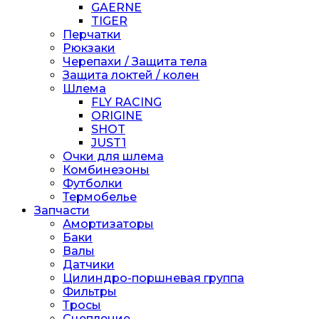
GAERNE
TIGER
Перчатки
Рюкзаки
Черепахи / Защита тела
Защита локтей / колен
Шлема
FLY RACING
ORIGINE
SHOT
JUST1
Очки для шлема
Комбинезоны
Футболки
Термобелье
Запчасти
Амортизаторы
Баки
Валы
Датчики
Цилиндро-поршневая группа
Фильтры
Тросы
Сцепление