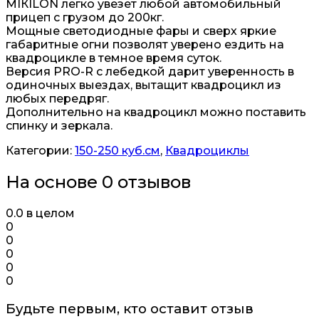
МIКILОN легко увезет любой автомобильный
прицеп с грузом до 200кг.
Мощные светодиодные фары и сверх яркие
габаритные огни позволят уверено ездить на
квадроцикле в темное время суток.
Версия РRО-R с лебедкой дарит уверенность в
одиночных выездах, вытащит квадроцикл из
любых передряг.
Дополнительно на квадроцикл можно поставить
спинку и зеркала.
Категории:
150-250 куб.см
,
Квадроциклы
На основе 0 отзывов
0.0
в целом
0
0
0
0
0
Будьте первым, кто оставит отзыв