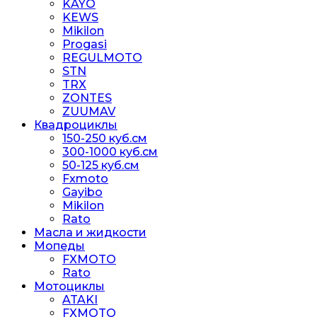
KAYO
KEWS
Mikilon
Progasi
REGULMOTO
STN
TRX
ZONTES
ZUUMAV
Квадроциклы
150-250 куб.см
300-1000 куб.см
50-125 куб.см
Fxmoto
Gayibo
Mikilon
Rato
Масла и жидкости
Мопеды
FXMOTO
Rato
Мотоциклы
ATAKI
FXMOTO