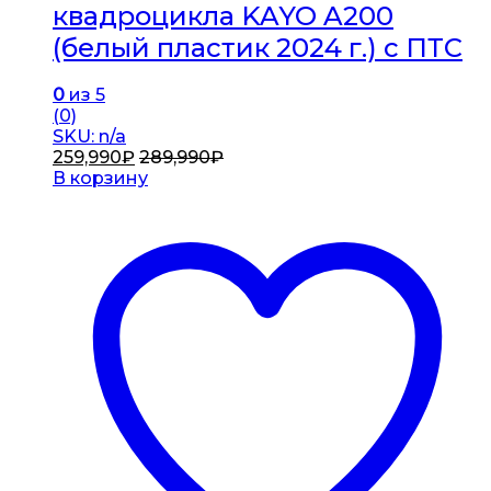
квадроцикла KAYO A200
(белый пластик 2024 г.) с ПТС
0
из 5
(0)
SKU: n/a
259,990
₽
289,990
₽
В корзину