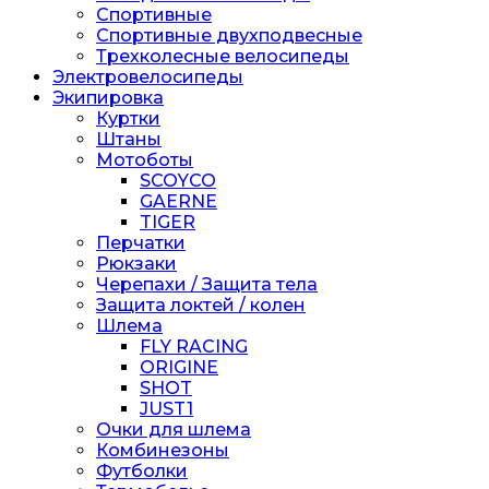
Спортивные
Спортивные двухподвесные
Трехколесные велосипеды
Электровелосипеды
Экипировка
Куртки
Штаны
Мотоботы
SCOYCO
GAERNE
TIGER
Перчатки
Рюкзаки
Черепахи / Защита тела
Защита локтей / колен
Шлема
FLY RACING
ORIGINE
SHOT
JUST1
Очки для шлема
Комбинезоны
Футболки