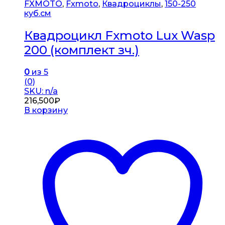
FXMOTO
,
Fxmoto
,
Квадроциклы
,
150-250
куб.см
Квадроцикл Fxmoto Lux Wasp
200 (комплект зч.)
0
из 5
(0)
SKU: n/a
216,500
₽
В корзину