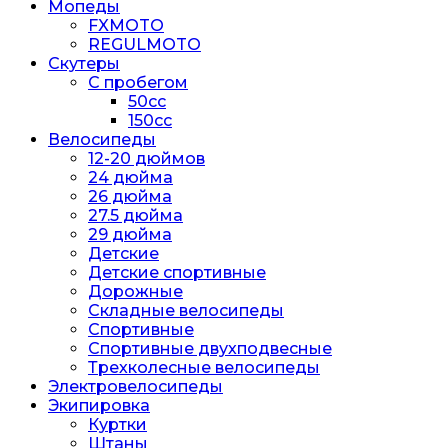
Мопеды
FXMOTO
REGULMOTO
Скутеры
С пробегом
50cc
150cc
Велосипеды
12-20 дюймов
24 дюйма
26 дюйма
27.5 дюйма
29 дюйма
Детские
Детские спортивные
Дорожные
Складные велосипеды
Спортивные
Спортивные двухподвесные
Трехколесные велосипеды
Электровелосипеды
Экипировка
Куртки
Штаны